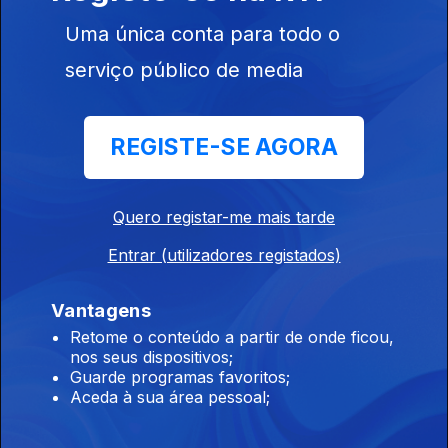
The Clash
Uma única conta para todo o
14 abr. 2026
serviço público de media
Marillion
REGISTE-SE AGORA
09 abr. 2026
Quero registar-me mais tarde
David Bowie
Entrar (utilizadores registados)
08 abr. 2026
Vantagens
Kate Bush
Retome o conteúdo a partir de onde ficou,
nos seus dispositivos;
01 abr. 2026
Guarde programas favoritos;
Aceda à sua área pessoal;
Fischer-Z