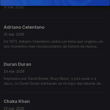
31 mar. 2026
Adriano Celentano
25 mar. 2026
Em 1973, Adriano Celenteno cantou um tema que originou um
dos momentos mais revolucionários da história da música
italiana.
Num estúdio de televisão italiano, nasceu algo que hoje
Duran Duran
chamaríamos de global, viral e contemporâneo. Na época, era
simplesmente Celentano a fazer...Celentano.
24 mar. 2026
Inspirados por David Bowie, Roxy Music, o pós-punk e a
Foi uma atuação fora do comum: uma linguagem inventada,
disco, os Duran Duran estrearam-se no topo das tabelas de
ritmo hipnótico e um corpo que se move livremente.
singles do Reino Unido em Março de 1983 com Is There
Something I Should Know?.
Não era apenas uma performance ao vivo, mas uma ideia
muito à frente do seu tempo - capaz de chegar ao mundo
Chaka Khan
O advento da MTV revelou-se determinante, já que a banda
inteiro sem precisar de tradução.
tinha um enorme talento visual, tornando-se dominante na era
23 mar. 2026