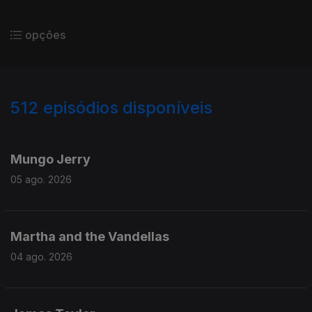
opções
512
episódios disponíveis
941894
937354
933074
922836
914976
906539
900881
898016
Mungo Jerry
05 ago. 2026
Martha and the Vandellas
04 ago. 2026