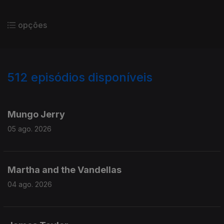
opções
512
episódios disponíveis
941894
937354
933074
Mungo Jerry
05 ago. 2026
Martha and the Vandellas
04 ago. 2026