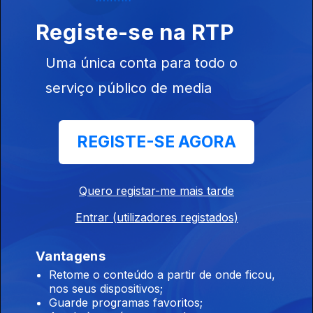
Registe-se na RTP
Crosby, Stills, Nash & Young
06 jul. 2026
Uma única conta para todo o
serviço público de media
Rod Stewart
02 jul. 2026
REGISTE-SE AGORA
Ted Key
Quero registar-me mais tarde
01 jul. 2026
Entrar (utilizadores registados)
Vantagens
Anita Ward
Retome o conteúdo a partir de onde ficou,
nos seus dispositivos;
30 jun. 2026
Guarde programas favoritos;