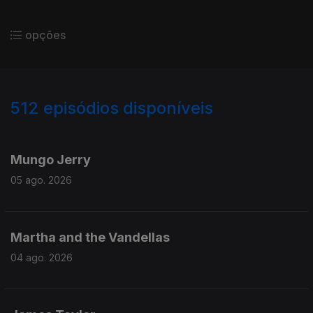
opções
512
episódios disponíveis
941894
937354
933074
Mungo Jerry
05 ago. 2026
Martha and the Vandellas
04 ago. 2026