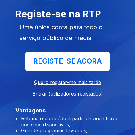
Registe-se na RTP
Crosby, Stills, Nash & Young
06 jul. 2026
Uma única conta para todo o
serviço público de media
Rod Stewart
02 jul. 2026
REGISTE-SE AGORA
Ted Key
Quero registar-me mais tarde
01 jul. 2026
Entrar (utilizadores registados)
Vantagens
Anita Ward
Retome o conteúdo a partir de onde ficou,
nos seus dispositivos;
30 jun. 2026
Guarde programas favoritos;