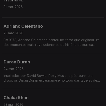
31 mar. 2026
Adriano Celentano
25 mar. 2026
Em 1973, Adriano Celenteno cantou um tema que originou um
dos momentos mais revolucionários da história da música
italiana.
Num estúdio de televisão italiano, nasceu algo que hoje
Duran Duran
chamaríamos de global, viral e contemporâneo. Na época, era
simplesmente Celentano a fazer...Celentano.
24 mar. 2026
Inspirados por David Bowie, Roxy Music, o pós-punk e a
Foi uma atuação fora do comum: uma linguagem inventada,
disco, os Duran Duran estrearam-se no topo das tabelas de
ritmo hipnótico e um corpo que se move livremente.
singles do Reino Unido em Março de 1983 com Is There
Something I Should Know?.
Não era apenas uma performance ao vivo, mas uma ideia
muito à frente do seu tempo - capaz de chegar ao mundo
Chaka Khan
O advento da MTV revelou-se determinante, já que a banda
inteiro sem precisar de tradução.
tinha um enorme talento visual, tornando-se dominante na era
23 mar. 2026