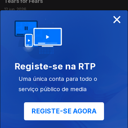
Tears for Fears
12 jun. 2026
×
Francoise Hardy
11 jun. 2026
Registe-se na RTP
Ray Charles
10 jun. 2026
Uma única conta para todo o
serviço público de media
The Doors
09 jun. 2026
REGISTE-SE AGORA
Badfinger