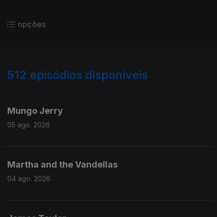
opções
512
episódios disponíveis
941894
937354
933074
922836
914976
Mungo Jerry
05 ago. 2026
Martha and the Vandellas
04 ago. 2026