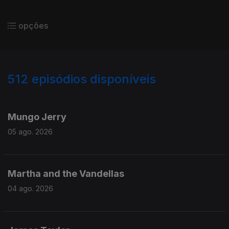
opções
512
episódios disponíveis
941894
937354
933074
Mungo Jerry
05 ago. 2026
Martha and the Vandellas
04 ago. 2026