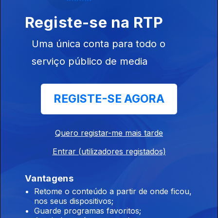
Registe-se na RTP
Crosby, Stills, Nash & Young
06 jul. 2026
Uma única conta para todo o
serviço público de media
Rod Stewart
02 jul. 2026
REGISTE-SE AGORA
Ted Key
Quero registar-me mais tarde
01 jul. 2026
Entrar (utilizadores registados)
Vantagens
Anita Ward
Retome o conteúdo a partir de onde ficou,
nos seus dispositivos;
30 jun. 2026
Guarde programas favoritos;