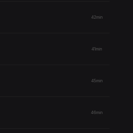
42min
41min
45min
46min