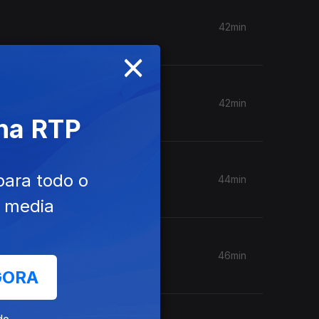
42min
×
42min
 na RTP
para todo o
44min
e media
46min
GORA
de