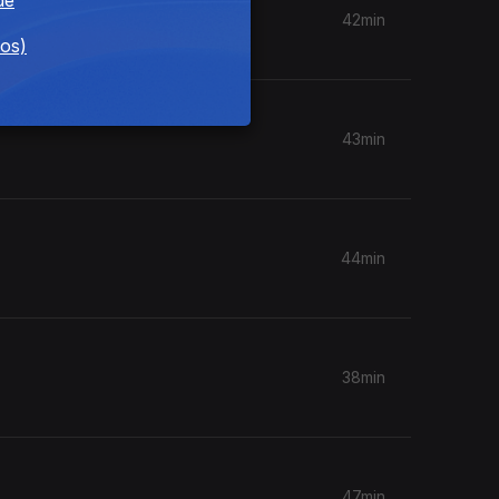
42min
dos)
43min
44min
38min
47min