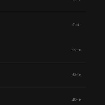
41min
44min
42min
45min