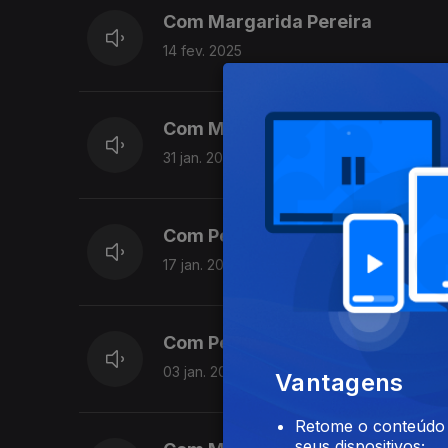
Com Margarida Pereira
14 fev. 2025
Com Margarida Pereira
31 jan. 2025
Com Pedro Moreira
17 jan. 2025
Com Pedro Moreira
03 jan. 2025
Vantagens
Retome o conteúdo a
seus dispositivos;