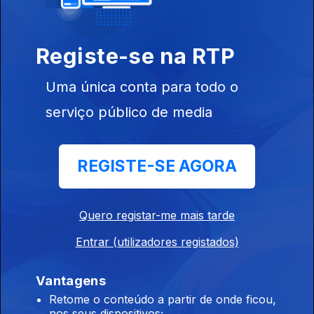
Registe-se na RTP
Uma única conta para todo o
serviço público de media
Instale a aplicação
RTP Play
REGISTE-SE AGORA
Disponível para iOS, Android, Apple TV, Android TV e
CarPlay
Quero registar-me mais tarde
Entrar (utilizadores registados)
Vantagens
Retome o conteúdo a partir de onde ficou,
nos seus dispositivos;