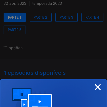
30 abr. 2023
|
temporada 2023
PARTE 1
PARTE 2
PARTE 3
PARTE 4
PARTE 5
opções
1
episódios disponíveis
×
688615
30 abr. 2023