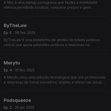
A Miio é uma startup portuguesa que facilita a mobilidade
elétrica permitindo localizar, comparar preços e gerir
carregamentos de viaturas de particulares e de frotas, em mais
de 125 mil postos na Europa.
ByTheLaw
Ep. 5
08 fev. 2025
ByTheLaw é uma plataforma de gestão de tickets jurídicos
com IA que apoia gabinetes jurídicos e empresas na
otimização de pedidos fornecendo respostas automatizadas e
personalizadas.
Merytu
Ep. 4
01 fev. 2025
A Merytu criou uma solução tecnológica que une profissionais
e empresas de forma inovadora, simples e eficaz nas áreas da
hotelaria e restauração.
Podsqueeze
Ep. 3
25 jan. 2025