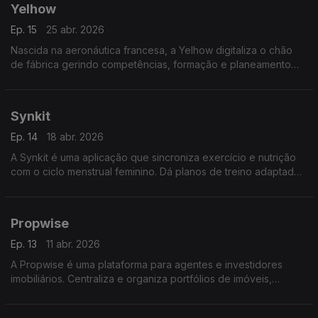
Yelhow
Ep. 15
25 abr. 2026
Nascida na aeronáutica francesa, a Yelhow digitaliza o chão
de fábrica gerindo competências, formação e planeamento
operacional colocando a pessoa certa, no sítio certo, com as
qualificações certas.
Synkit
Ep. 14
18 abr. 2026
A Synkit é uma aplicação que sincroniza exercício e nutrição
com o ciclo menstrual feminino. Dá planos de treino adaptados
a cada fase do ciclco desde a corrida à musculação
promovendo bem-estar e uma vida mais saudável.
Propwise
Ep. 13
11 abr. 2026
A Propwise é uma plataforma para agentes e investidores
imobiliários. Centraliza e organiza portfólios de imóveis,
processos de compra, documentos e comunicação usando
inteligência artificial para maior transparência.