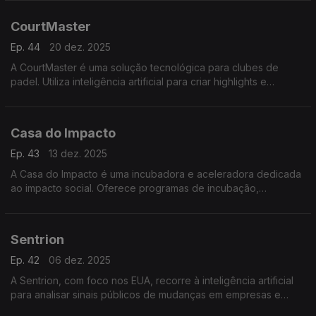
contabilidade e obter métricas operacionais.
CourtMaster
Ep. 44
20 dez. 2025
A CourtMaster é uma solução tecnológica para clubes de
padel. Utiliza inteligência artificial para criar highlights e
estatísticas em tempo real melhorando a experiência de atletas
e treinadores.
Casa do Impacto
Ep. 43
13 dez. 2025
A Casa do Impacto é uma incubadora e aceleradora dedicada
ao impacto social. Oferece programas de incubação,
aceleração e investimento para apoiar startups e
organizações orientadas para desafios sociais e ambientais.
Sentrion
Ep. 42
06 dez. 2025
A Sentrion, com foco nos EUA, recorre à inteligência artificial
para analisar sinais públicos de mudanças em empresas e
indicar oportunidades de negócio facilitando a prospeção e