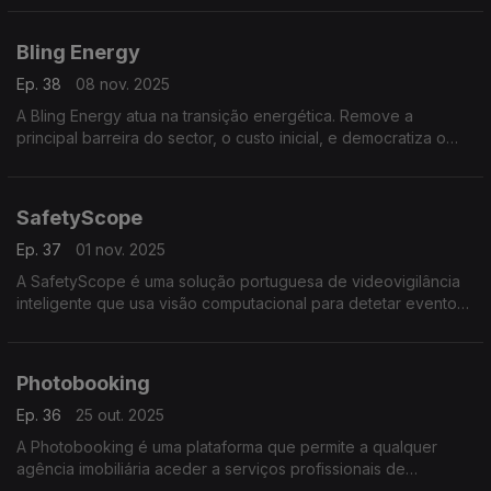
alojamento, com foco em experiências personalizadas.
Bling Energy
Ep. 38
08 nov. 2025
A Bling Energy atua na transição energética. Remove a
principal barreira do sector, o custo inicial, e democratiza o
acesso a painéis solares e baterias para que os consumidores
poupem e produzam a sua própria energia limpa
SafetyScope
Ep. 37
01 nov. 2025
A SafetyScope é uma solução portuguesa de videovigilância
inteligente que usa visão computacional para detetar eventos
em tempo real, a partir de câmaras existentes, otimizando
processos para equipas de segurança.
Photobooking
Ep. 36
25 out. 2025
A Photobooking é uma plataforma que permite a qualquer
agência imobiliária aceder a serviços profissionais de
fotografia, vídeo e visitas virtuais com entrega rápida,