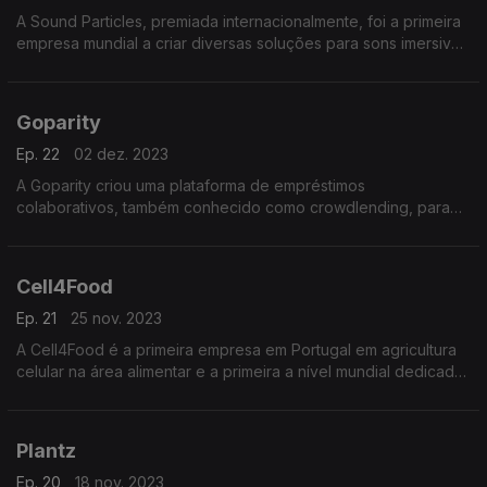
A Sound Particles, premiada internacionalmente, foi a primeira
empresa mundial a criar diversas soluções para sons imersivos
3D para a indústria do cinema, séries de televisão e gaming.
Goparity
Ep. 22
02 dez. 2023
A Goparity criou uma plataforma de empréstimos
colaborativos, também conhecido como crowdlending, para
apoiar projetos sustentáveis, como energias renováveis e
eficiência energética.
Cell4Food
Ep. 21
25 nov. 2023
A Cell4Food é a primeira empresa em Portugal em agricultura
celular na área alimentar e a primeira a nível mundial dedicada
ao polvo.
Plantz
Ep. 20
18 nov. 2023