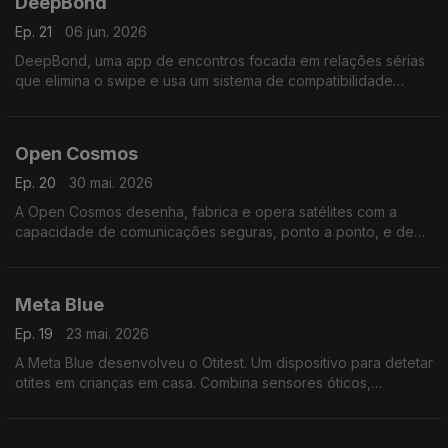
DeepBond
Ep. 21
06 jun. 2026
DeepBond, uma app de encontros focada em relações sérias
que elimina o swipe e usa um sistema de compatibilidade
baseado em questões essenciais, decisões mais conscientes
e conexões mais autênticas entre utilizadores.
Open Cosmos
Ep. 20
30 mai. 2026
A Open Cosmos desenha, fabrica e opera satélites com a
capacidade de comunicações seguras, ponto a ponto, e de
monitorização das alterações climáticas e segurança dos
oceanos transformando o espaço num serviço.
Meta Blue
Ep. 19
23 mai. 2026
A Meta Blue desenvolveu o Otitest. Um dispositivo para detetar
otites em crianças em casa. Combina sensores óticos,
inteligência artificial e uma app para avaliar o risco de infeção
no ouvido em 10 segundos.