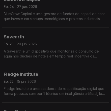
Ep. 24
27 jun. 2026
BlueCrow Capital é uma gestora de fundos de capital de risco
que investe em startups tecnológicas e projetos industriais
portugueses. Apoia a expansão internacional e capta
investidores externos maximizando o crescimento das
empresas.
Savearth
Ep. 23
20 jun. 2026
A Savearth é um dispositivo que monitoriza o consumo de
água nos duches de hotéis em tempo real. Incentiva os
hóspedes a adotarem comportamentos mais sustentáveis
teduzindo em media 40% do consumo de água.
Fledge Institute
Ep. 22
15 jun. 2026
Fledge Institute é uma academia de requalificação digital que
forma pessoas sem perfil técnico em inteligência artificial, low
cost e automação através de bootcamps online com projetos
práticos reais.