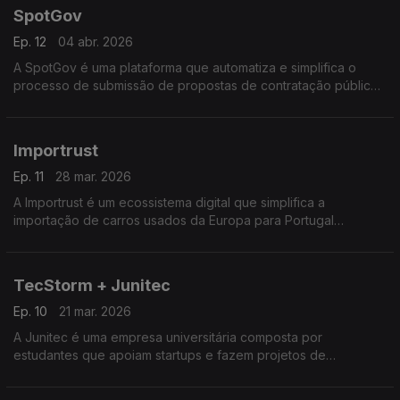
SpotGov
Ep. 12
04 abr. 2026
A SpotGov é uma plataforma que automatiza e simplifica o
processo de submissão de propostas de contratação pública
ajudando empresas a encontrar concursos, analisar
documentos e otimizar candidaturas ao Estado.
Importrust
Ep. 11
28 mar. 2026
A Importrust é um ecossistema digital que simplifica a
importação de carros usados da Europa para Portugal
facilitando o processo de escolha, compra, transporte,
legalização e entrega com apoio tecnológico e consultoria.
TecStorm + Junitec
Ep. 10
21 mar. 2026
A Junitec é uma empresa universitária composta por
estudantes que apoiam startups e fazem projetos de
consultoria tecnológica e inovação para empresas. A
TecStorm é o maior Hackaton universitário de Portugal.