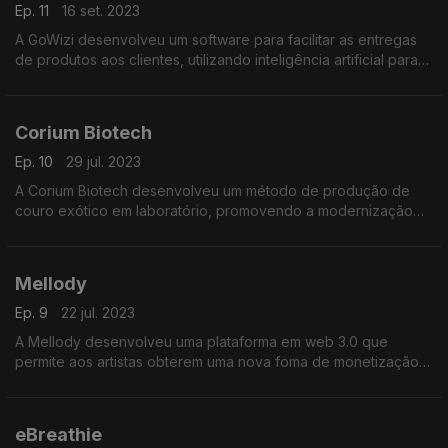
Ep. 11
16 set. 2023
A GoWizi desenvolveu um software para facilitar as entregas
de produtos aos clientes, utilizando inteligência artificial para
agilizar e automatizar o processo.
Corium Biotech
Ep. 10
29 jul. 2023
A Corium Biotech desenvolveu um método de produção de
couro exótico em laboratório, promovendo a modernização
da indústria do couro e a transição ecológica do sector.
Mellody
Ep. 9
22 jul. 2023
A Mellody desenvolveu uma plataforma em web 3.0 que
permite aos artistas obterem uma nova foma de monetização
dos seus conteúdos.
eBreathie