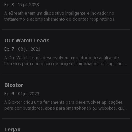
Ep. 8
15 jul. 2023
A eBreathie tem um dispositivo inteligente e inovador no
tratamento e acompanhamento de doentes respiratórios.
Our Watch Leads
Ep. 7
08 jul. 2023
A Our Watch Leads desenvolveu um método de análise de
terrenos para conceção de projetos imobiliários, paisagismo e
cidades inteligentes ao utilizar tecnologia de observação
espacial aliada a inteligência artificial.
Bloxtor
Ep. 6
01 jul. 2023
A Bloxtor criou uma ferramenta para desenvolver aplicações
para computadores, apps para smartphones ou websites, que
pode ser utilizada por profissionais com pouco ou nenhum
conhecimento de programação.
Legau