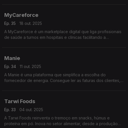
qualidade consistente e integração com CRMs.
MyCareforce
Ep. 35
18 out. 2025
A MyCareforce é um marketplace digital que liga profissionais
de saúde a turnos em hospitais e clínicas facilitando a
contratação, flexível e rápida, de equipas de enfermagem
conforme a necessidade de cada instituição.
Manie
Ep. 34
11 out. 2025
A Manie é uma plataforma que simplifica a escolha do
fornecedor de energia. Consegue ler as faturas dos clientes,
sugere as melhores ofertas do mercado e automatiza a
mudança de fornecedor com apenas um clique.
Tarwi Foods
Ep. 33
04 out. 2025
A Tarwi Foods reinventa o tremoço em snacks, húmus e
proteína em pó. Inova no setor alimentar, desde a produção