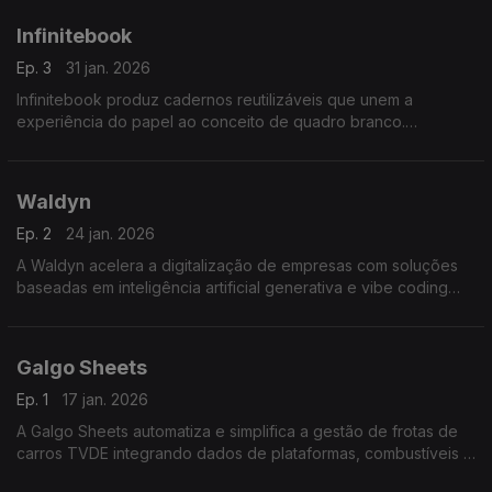
Infinitebook
Ep. 3
31 jan. 2026
Infinitebook produz cadernos reutilizáveis que unem a
experiência do papel ao conceito de quadro branco.
Permitem escrever, apagar e recomeçar promovendo a
sustentabilidade, a produtividade e a criatividade no dia a dia.
Waldyn
Ep. 2
24 jan. 2026
A Waldyn acelera a digitalização de empresas com soluções
baseadas em inteligência artificial generativa e vibe coding
permitindo automatizar processos repetitivos e desenvolver
protótipos rapidamente.
Galgo Sheets
Ep. 1
17 jan. 2026
A Galgo Sheets automatiza e simplifica a gestão de frotas de
carros TVDE integrando dados de plataformas, combustíveis e
portagens. Permite processar pagamentos, organizar