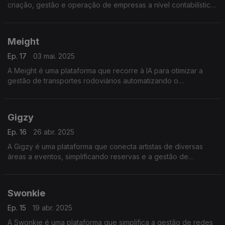
criação, gestão e operação de empresas a nível contabilístico
e legal libertando as organizações de tarefas burocráticas
permitindo foco no crescimento do negócio
Meight
Ep. 17
03 mai. 2025
A Meight é uma plataforma que recorre à IA para otimizar a
gestão de transportes rodoviários automatizando o
planeamento, a monitorização e otimização de rotas,
reduzindo custos e diminuindo o impacto ambiental.
Gigzy
Ep. 16
26 abr. 2025
A Gigzy é uma plataforma que conecta artistas de diversas
áreas a eventos, simplificando reservas e a gestão de
atuações. Facilita a comunicação, pagamentos e contratação
de talentos para eventos.
Swonkie
Ep. 15
19 abr. 2025
A Swonkie é uma plataforma que simplifica a gestão de redes