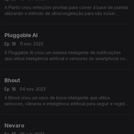
A Plantz criou refeições prontas para comer à base de plantas
utilizando o método de ultracongelação para não incluir
conservantes e, ao mesmo tempo, prolongar o prazo de
validade das refeições.
Pluggable AI
Ep. 19
11 nov. 2023
A Pluggable AI criou um sistema inteligente de notificações
que utiliza inteligência artificial e sensores do smartphone com
o objetivo de enviar as notificações no momento certo.
Bhout
Ep. 18
04 nov. 2023
A Bhout criou um saco de boxe inteligente que utiliza
sensores, câmaras e inteligência artificial para seguir e registar
os movimentos do desportista.
Nevaro