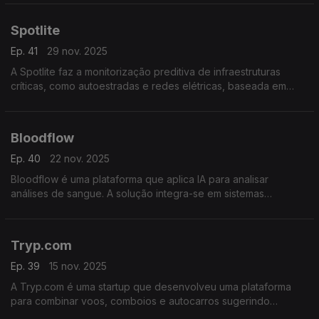
qualificação de potenciais clientes B2B.
Spotlite
Ep. 41
29 nov. 2025
A Spotlite faz a monitorização preditiva de infraestruturas
críticas, como autoestradas e redes elétricas, baseada em
dados de satélite e inteligência artificial para detetar riscos,
planear manutenção e prevenir falhas.
Bloodflow
Ep. 40
22 nov. 2025
Bloodflow é uma plataforma que aplica IA para analisar
análises de sangue. A solução integra-se em sistemas
hospitalares fornecendo interpretações automáticas
contextualizadas para apoiar decisões médicas e reduzir
erros
Tryp.com
Ep. 39
15 nov. 2025
A Tryp.com é uma startup que desenvolveu uma plataforma
para combinar voos, comboios e autocarros sugerindo
pacotes de viagens flexíveis e económicos, incluindo o