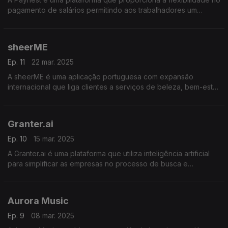
pagamento de salários permitindo aos trabalhadores um
acesso antecipado aos seus rendimentos e melhoria da
literacia financeira.
sheerME
Ep. 11
22 mar. 2025
A sheerME é uma aplicação portuguesa com expansão
internacional que liga clientes a serviços de beleza, bem-estar
e fitness simplificando agendamentos e descobrindo novos
profissionais.
Granter.ai
Ep. 10
15 mar. 2025
A Granter.ai é uma plataforma que utiliza inteligência artificial
para simplificar as empresas no processo de busca e
candidatura a apoios financeiros europeus e nacionais.
Aurora Music
Ep. 9
08 mar. 2025