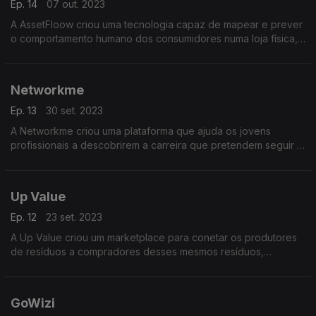
Ep. 14
07 out. 2023
A AssetFloow criou uma tecnologia capaz de mapear e prever
o comportamento humano dos consumidores numa loja física,
sem a necessidade de utilizar câmaras ou sensores.
Networkme
Ep. 13
30 set. 2023
A Networkme criou uma plataforma que ajuda os jovens
profissionais a descobrirem a carreira que pretendem seguir e
que facilita às empresas recrutarem o talento que necessitam.
Up Value
Ep. 12
23 set. 2023
A Up Value criou um marketplace para conetar os produtores
de resíduos a compradores desses mesmos resíduos,
promovendo a economia circular e, por consequência, o
ambiente.
GoWizi