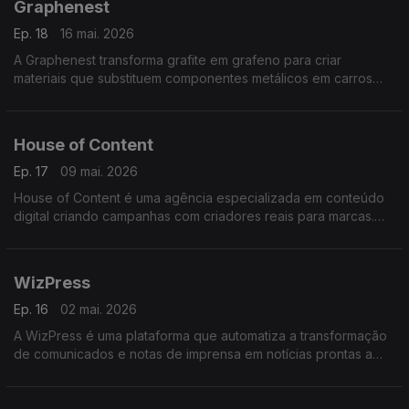
Graphenest
Ep. 18
16 mai. 2026
A Graphenest transforma grafite em grafeno para criar
materiais que substituem componentes metálicos em carros
elétricos e equipamentos eletrónicos oferecendo blindagem
eletromagnética mais leve e sustentável.
House of Content
Ep. 17
09 mai. 2026
House of Content é uma agência especializada em conteúdo
digital criando campanhas com criadores reais para marcas.
Une user generated content, estratégia e performance
tornando a comunicação das marcas mais genuína e eficaz.
WizPress
Ep. 16
02 mai. 2026
A WizPress é uma plataforma que automatiza a transformação
de comunicados e notas de imprensa em notícias prontas a
publicar, incluindo a transcrição de áudios e vídeos, libertando
jornalistas de tarefas repetitivas.