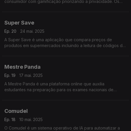
consumidor com gamificação priorizando a privacidade. Os
consumidores são recompensados financeiramente ao
partilhar os seus dados de forma consentida.
Super Save
Ep. 20
24 mai. 2025
A Super Save é uma aplicação que compara preços de
produtos em supermercados incluindo a leitura de códigos de
barras. Permite aos utilizadores visualizar as variações de
preço dos artigos em diversos estabelecimentos.
Mestre Panda
Ep. 19
17 mai. 2025
A Mestre Panda é uma plataforma online que auxilia
estudantes na preparação para os exames nacionais de
acesso ao ensino superior fornecendo recursos como
resumos, sebentas, testes e materiais den estudo.
Comudel
Ep. 18
10 mai. 2025
O Comudel é um sistema operativo de IA para automatizar a