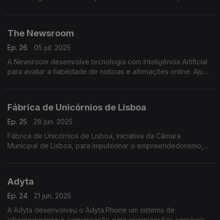
impacto ambiental tornando os espaços mais sustentáveis e
inteligentes.
The Newsroom
Ep. 26
05 jul. 2025
A Newsroom desenvolve tecnologia com Inteligência Artificial
para avaliar a fiabilidade de notícias e afirmações online. Ajuda
a combater a desinformação e a promover a pluralidade de
informação.
Fábrica de Unicórnios de Lisboa
Ep. 25
28 jun. 2025
Fábrica de Unicórnios de Lisboa, iniciativa da Câmara
Municipal de Lisboa, para impulsionar o empreendedorismo,
apoiar startups, atrair investimento e talento e posicionar a
cidade como centro de inovação na Europa.
Adyta
Ep. 24
21 jun. 2025
A Adyta desenvolveu o Adyta.Phone um sistema de
cibersegurança e comunicação para organizações sensíveis