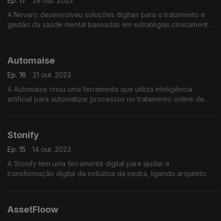
Ep. 17
28 out. 2023
A Nevaro desenvolveu soluções digitais para o tratamento e
gestão da saúde mental baseadas em estratégias clinicamente
validadas.
Automaise
Ep. 16
21 out. 2023
A Automaise criou uma ferramenta que utiliza inteligência
artificial para automatizar processos no tratamento online de
serviço ao cliente.
Stonify
Ep. 15
14 out. 2023
A Stonify tem uma ferramenta digital para ajudar a
transformação digital da indústria da pedra, ligando arquitetos,
engenheiros e construtores a fornecedores de pedra natural.
AssetFloow