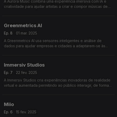
A Aurora Music combina uma experiência imersiva com IA e
criatividade para ajudar artistas a criar e compor músicas de
forma intuitiva mantendo o controlo do processo e
potenciando novas ideias musicais
Greenmetrics AI
Ep. 8
01 mar. 2025
A Greenmetrics AI usa sensores inteligentes e análise de
dados para ajudar empresas e cidades a adaptarem-se às
alterações climáticas otimizando recursos e minimizando
impactos ambientais.
Immersiv Studios
Ep. 7
22 fev. 2025
A Immersiv Studios cria experiências inovadoras de realidade
virtual e aumentada permitindo ao público interagir, de forma
envolvente, com marcas e conteúdos através de narrativas
imersivas e interativas.
Miio
Ep. 6
15 fev. 2025