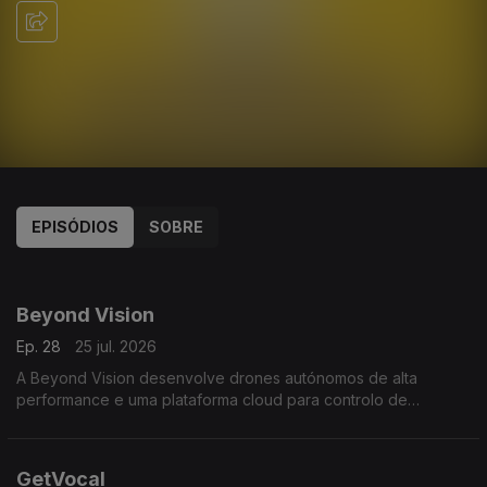
EPISÓDIOS
SOBRE
927440
908316
885354
859205
840371
820899
714108
696145
Beyond Vision
Ep. 28
25 jul. 2026
A Beyond Vision desenvolve drones autónomos de alta
performance e uma plataforma cloud para controlo de
sistemas não tripulados. Usada pela Marinha, Exército
Português e países da NATO com expansão para os EUA e
Canadá.
GetVocal