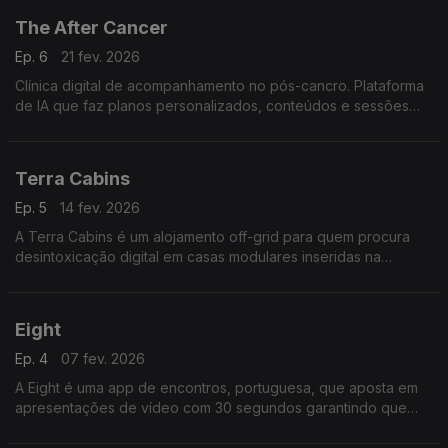
The After Cancer
Ep. 6
21 fev. 2026
Clínica digital de acompanhamento no pós-cancro. Plataforma
de IA que faz planos personalizados, conteúdos e sessões
online apoiando os sobreviventes em desafios físicos e
emocionais após o tratamento.
Terra Cabins
Ep. 5
14 fev. 2026
A Terra Cabins é um alojamento off-grid para quem procura
desintoxicação digital em casas modulares inseridas na
natureza, sem internet ou wi-fi, proporcionando estadias
confortáveis e contato direto com o ambiente.
Eight
Ep. 4
07 fev. 2026
A Eight é uma app de encontros, portuguesa, que aposta em
apresentações de vídeo com 30 segundos garantindo que
não há imagens trabalhadas e promovendo interações
autênticas, cara a cara, durante 8 minutos.