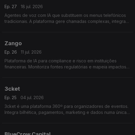
Ep. 27
18 jul. 2026
Agentes de voz com IA que substituem os menus telefónicos
tradicionais. A plataforma gere chamadas complexas, integra
sistemas internos das empresas e executa transações de
forma autónoma operando em 55 línguas.
Zango
Ep. 26
11 jul. 2026
Plataforma de IA para compliance e risco em instituições
financeiras. Monitoriza fontes regulatórias e mapeia impactos
internos para que processos, produtos e controlos estejam
alinhadosd com a regulação vigente.
3cket
Ep. 25
04 jul. 2026
3cket é uma plataforma 360º para organizadores de eventos.
Integra bilhética, pagamentos, marketing e dados numa única
solução, eliminando a fragmentação entre ferramentas e
permitindo uma gestão eficiente em cada evento.
BlueCrow Capital