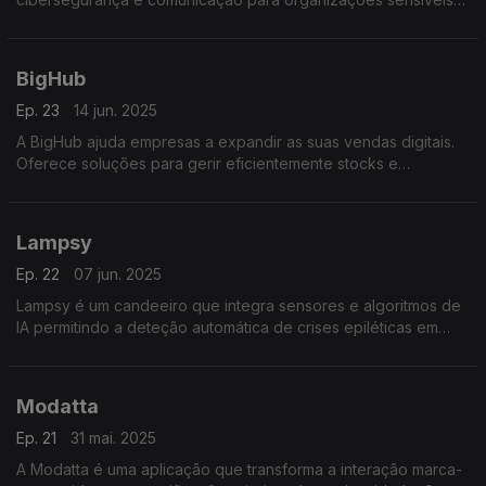
como serviços de inteligência e forças armadas garantindo a
privacidade e segurança digital.
BigHub
Ep. 23
14 jun. 2025
A BigHub ajuda empresas a expandir as suas vendas digitais.
Oferece soluções para gerir eficientemente stocks e
operações em múltiplos marketplaces europeus otimizando
todo o processo de venda online.
Lampsy
Ep. 22
07 jun. 2025
Lampsy é um candeeiro que integra sensores e algoritmos de
IA permitindo a deteção automática de crises epiléticas em
99% dos casos e o envio de alertas em tempo real para
cuidadores ou contatos de emergência.
Modatta
Ep. 21
31 mai. 2025
A Modatta é uma aplicação que transforma a interação marca-