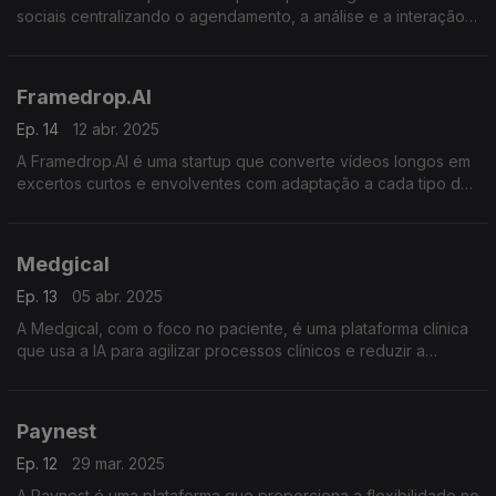
sociais centralizando o agendamento, a análise e a interação
para empresas e agências otimizando a presença online.
Framedrop.AI
Ep. 14
12 abr. 2025
A Framedrop.AI é uma startup que converte vídeos longos em
excertos curtos e envolventes com adaptação a cada tipo de
conteúdo para simplificar a criação de vídeos para diversas
plataformas.
Medgical
Ep. 13
05 abr. 2025
A Medgical, com o foco no paciente, é uma plataforma clínica
que usa a IA para agilizar processos clínicos e reduzir a
burocracia, libertando o profissional de saúde durante a
consulta
Paynest
Ep. 12
29 mar. 2025
A Paynest é uma plataforma que proporciona a flexibilidade no