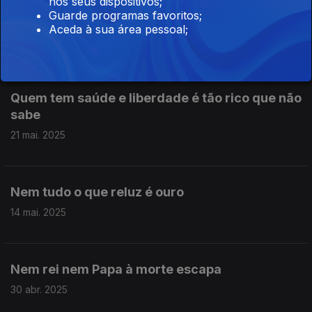
nos seus dispositivos;
Guarde programas favoritos;
Quando há vento é que se aventeja
Aceda à sua área pessoal;
28 mai. 2025
Quem tem saúde e liberdade é tão rico que não
sabe
21 mai. 2025
Nem tudo o que reluz é ouro
14 mai. 2025
Nem rei nem Papa à morte escapa
30 abr. 2025