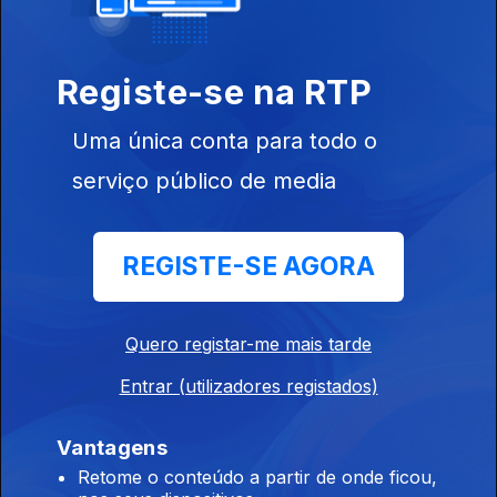
Antes uma boa arribada que uma má viagem
09 jul. 2025
Registe-se na RTP
Uma única conta para todo o
A tartaruga puxa sempre para o mar
serviço público de media
02 jul. 2025
REGISTE-SE AGORA
Viúva rica, solteira não fica
25 jun. 2025
Quero registar-me mais tarde
Entrar (utilizadores registados)
Poeta, pateta
18 jun. 2025
Vantagens
Retome o conteúdo a partir de onde ficou,