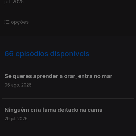
jul. 2025
opções
66
episódios disponíveis
919386
866508
836161
796552
799060
Se queres aprender a orar, entra no mar
06 ago. 2026
Ninguém cria fama deitado na cama
29 jul. 2026