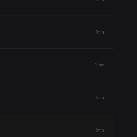
1min
2min
1min
1min