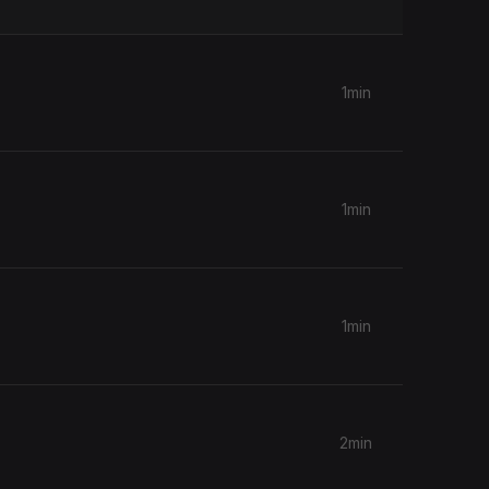
1min
1min
1min
2min