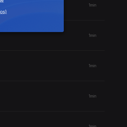
1min
dos)
1min
1min
1min
1min