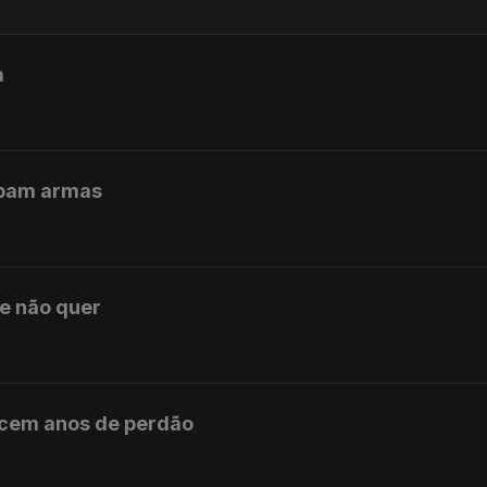
a
mpam armas
ue não quer
 cem anos de perdão