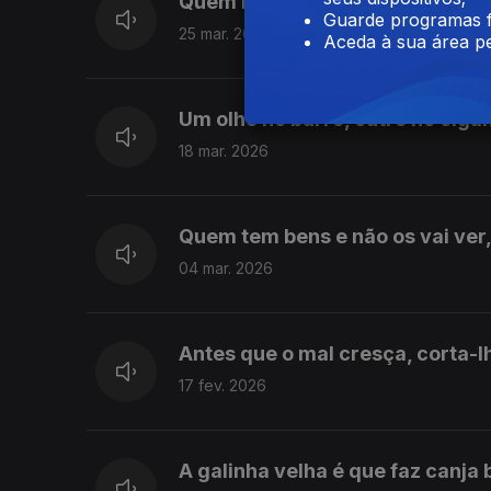
Quem boa cama fizer, nela se há
Guarde programas f
25 mar. 2026
Aceda à sua área pe
Um olho no burro, outro no ciga
18 mar. 2026
Quem tem bens e não os vai ver,
04 mar. 2026
Antes que o mal cresça, corta-l
17 fev. 2026
A galinha velha é que faz canja 