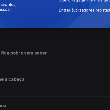
-de deitar
avoritos;
ssoal;
Entrar (utilizadores regista
no
 fica pobre sem saber
he a cabeça
boa