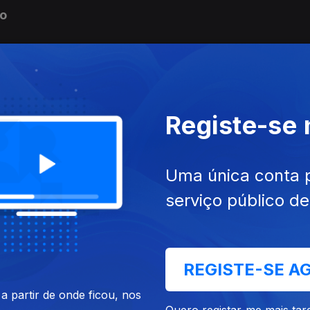
io
arinha
Registe-se
Uma única conta 
serviço público d
unca fizeram mal a ninguém
REGISTE-SE A
 partir de onde ficou, nos
Quero registar-me mais tar