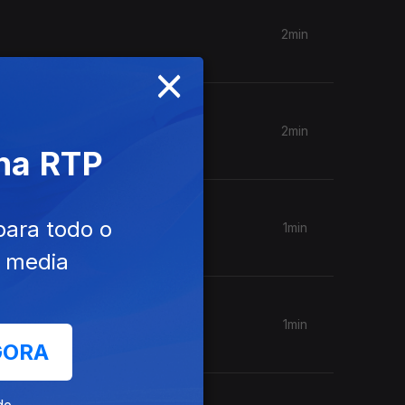
2min
×
2min
 na RTP
para todo o
1min
e media
1min
GORA
de