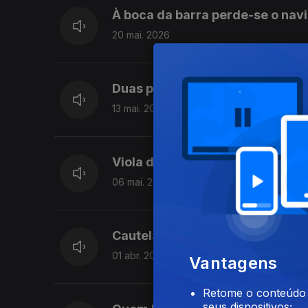
À boca da barra perde-se o nav
20 mai. 2026
Duas pedras duras não fazem f
13 mai. 2026
Viola de casa não faz festa
06 mai. 2026
Cautelas e caldos de galinha n
01 abr. 2026
Vantagens
Retome o conteúdo a
seus dispositivos;