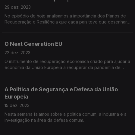
29 dez. 2023
No episódio de hoje analisamos a importância dos Planos de
Recuperação e Resiliência que cada país teve que desenhar
para poder receber as verbas do Next Generation EU.
Falamos sobre metas e marcos e do que é preciso fazer para
receber cada nova transferência da União Europeia
O Next Generation EU
22 dez. 2023
O instrumento de recuperação económica criado para ajudar a
economia da União Europeia a recuperar da pandemia de
COVID-19. Um programa que começou por ter 750 mil milhões
de euros para distribuir pelos Estados-Membros.
A Política de Segurança e Defesa da União
Europeia
15 dez. 2023
Nesta semana falamos sobre a política comum, a indústria e a
investigação na área da defesa comum.