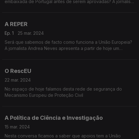
embaixada de Portugal antes de serem aprovadas? A jornalista
Andrea Neves responde.
A REPER
Ep. 1
25 mar. 2024
Será que sabemos de facto como funciona a União Europeia?
A jornalista Andrea Neves apresenta a partir de hoje um
formato diário com todas as informações: Neste primeiro
episódio: Portugal tem uma embaixada para defender os
interesses nacionais em Bruxelas.
O RescEU
22 mar. 2024
No espaço de hoje falamos desta rede de segurança do
Mecanismo Europeu de Proteção Civil
A Política de Ciência e Investigação
15 mar. 2024
Nesta conversa ficamos a saber que apoios tem a União