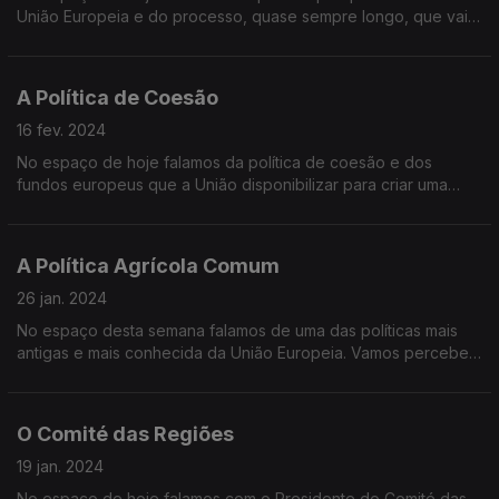
União Europeia e do processo, quase sempre longo, que vai
permitir que sejam Estados-Membros de pleno-
A Política de Coesão
16 fev. 2024
No espaço de hoje falamos da política de coesão e dos
fundos europeus que a União disponibilizar para criar uma
europa mais equilibrada.
A Política Agrícola Comum
26 jan. 2024
No espaço desta semana falamos de uma das políticas mais
antigas e mais conhecida da União Europeia. Vamos perceber
como se distribuem os fundos e como chegam aos
agricultores em todos os Estados-Membros
O Comité das Regiões
19 jan. 2024
No espaço de hoje falamos com o Presidente do Comité das