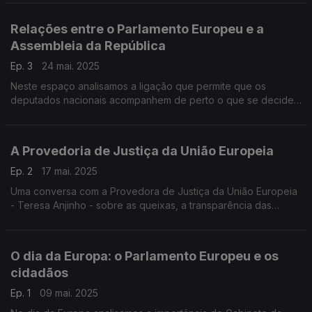
(defesa, habitação, agricultura e coesão)
Relações entre o Parlamento Europeu e a
Assembleia da República
Ep. 3
24 mai. 2025
Neste espaço analisamos a ligação que permite que os
deputados nacionais acompanhem de perto o que se decide
no Parlamento Europeu com o Representante Permanente da
AR nas Instituições Europeias, Bruno Dias Pinheiro.
A Provedoria de Justiça da União Europeia
Ep. 2
17 mai. 2025
Uma conversa com a Provedora de Justiça da União Europeia
- Teresa Anjinho - sobre as queixas, a transparência das
Instituições Europeias e a necessária proximidade entre a
Europa e os cidadãos
O dia da Europa: o Parlamento Europeu e os
cidadãos
Ep. 1
09 mai. 2025