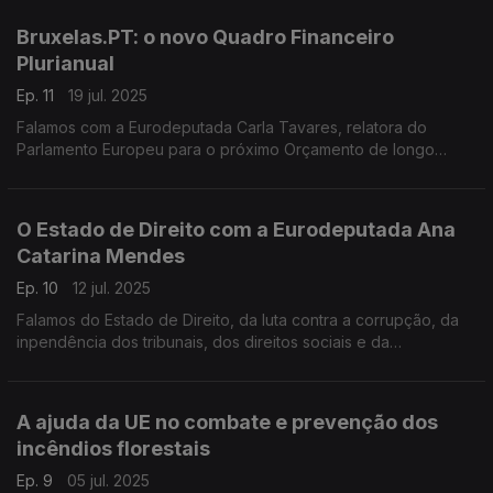
proteção civil na defesa e segurança da Europa
Bruxelas.PT: o novo Quadro Financeiro
Plurianual
Ep. 11
19 jul. 2025
Falamos com a Eurodeputada Carla Tavares, relatora do
Parlamento Europeu para o próximo Orçamento de longo
prazo da UE, sobre as verbas e as políticas propostas pela
Comissão para 2028-2034.
O Estado de Direito com a Eurodeputada Ana
Catarina Mendes
Ep. 10
12 jul. 2025
Falamos do Estado de Direito, da luta contra a corrupção, da
inpendência dos tribunais, dos direitos sociais e da
comunicação social com a relatora do Parlamento Europeu
para o relatório sobre o Estado de Direito
A ajuda da UE no combate e prevenção dos
incêndios florestais
Ep. 9
05 jul. 2025