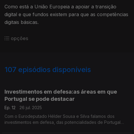
Como está a União Europeia a apoiar a transição
digital e que fundos existem para que as competências
digitais básicas.
opções
107
episódios disponíveis
849152
770528
766328
764927
760670
757763
739043
721389
Investimentos em defesa:as áreas em que
Portugal se pode destacar
Ep. 12
26 jul. 2025
Com o Eurodeputado Hélder Sousa e Silva falamos dos
investimentos em defesa, das potencialidades de Portugal
nesta área, na produção nacional e na importância da