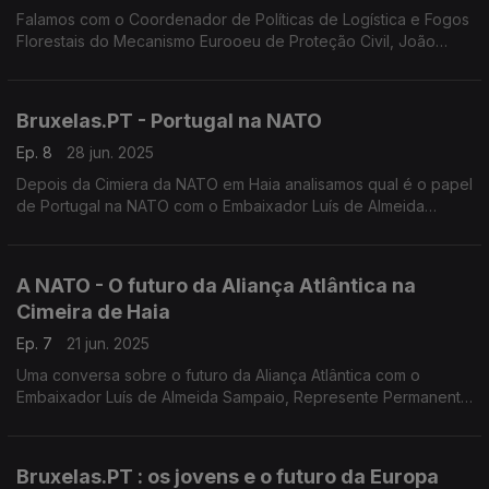
Falamos com o Coordenador de Políticas de Logística e Fogos
Florestais do Mecanismo Eurooeu de Proteção Civil, João
Silva, sobre a ajuda que a União Europeia pode dar em caso
de incêndios e de catástrofes naturais
Bruxelas.PT - Portugal na NATO
Ep. 8
28 jun. 2025
Depois da Cimiera da NATO em Haia analisamos qual é o papel
de Portugal na NATO com o Embaixador Luís de Almeida
Sampaio
A NATO - O futuro da Aliança Atlântica na
Cimeira de Haia
Ep. 7
21 jun. 2025
Uma conversa sobre o futuro da Aliança Atlântica com o
Embaixador Luís de Almeida Sampaio, Represente Permanente
de Portugal na NATO entre 2015 e 2019
Bruxelas.PT : os jovens e o futuro da Europa