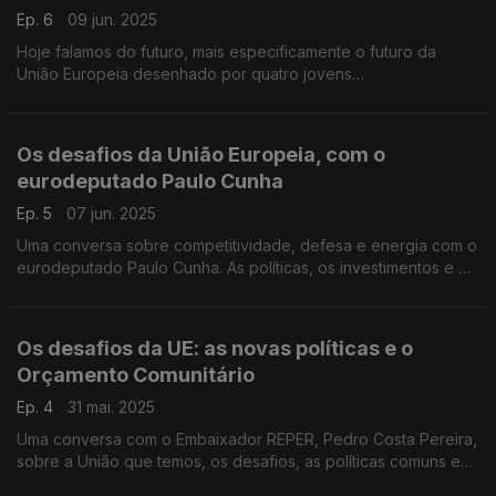
Ep. 6
09 jun. 2025
Hoje falamos do futuro, mais especificamente o futuro da
União Europeia desenhado por quatro jovens
portugueses.Ouvimos propostas e preocipações sobre a
nossa casa comum
Os desafios da União Europeia, com o
eurodeputado Paulo Cunha
Ep. 5
07 jun. 2025
Uma conversa sobre competitividade, defesa e energia com o
eurodeputado Paulo Cunha. As políticas, os investimentos e o
futuro da União Europeia na visão do eurodeputado eleito
pelo PSD
Os desafios da UE: as novas políticas e o
Orçamento Comunitário
Ep. 4
31 mai. 2025
Uma conversa com o Embaixador REPER, Pedro Costa Pereira,
sobre a União que temos, os desafios, as políticas comuns e
as prioridades para o próximo Orçamento Comunitário