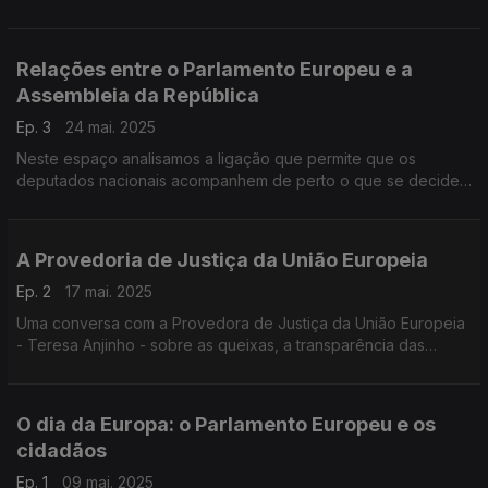
as prioridades para o próximo Orçamento Comunitário
(defesa, habitação, agricultura e coesão)
Relações entre o Parlamento Europeu e a
Assembleia da República
Ep. 3
24 mai. 2025
Neste espaço analisamos a ligação que permite que os
deputados nacionais acompanhem de perto o que se decide
no Parlamento Europeu com o Representante Permanente da
AR nas Instituições Europeias, Bruno Dias Pinheiro.
A Provedoria de Justiça da União Europeia
Ep. 2
17 mai. 2025
Uma conversa com a Provedora de Justiça da União Europeia
- Teresa Anjinho - sobre as queixas, a transparência das
Instituições Europeias e a necessária proximidade entre a
Europa e os cidadãos
O dia da Europa: o Parlamento Europeu e os
cidadãos
Ep. 1
09 mai. 2025