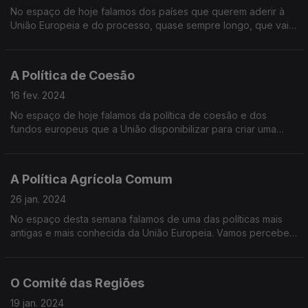
No espaço de hoje falamos dos países que querem aderir à
União Europeia e do processo, quase sempre longo, que vai
permitir que sejam Estados-Membros de pleno-
A Política de Coesão
16 fev. 2024
No espaço de hoje falamos da política de coesão e dos
fundos europeus que a União disponibilizar para criar uma
europa mais equilibrada.
A Política Agrícola Comum
26 jan. 2024
No espaço desta semana falamos de uma das políticas mais
antigas e mais conhecida da União Europeia. Vamos perceber
como se distribuem os fundos e como chegam aos
agricultores em todos os Estados-Membros
O Comité das Regiões
19 jan. 2024