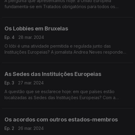
A pergunta que apresentamos hoje: a União Europeia
fundamenta-se em Tratados obrigatórios para todos os
países?
Os Lobbies em Bruxelas
Ep. 4
28 mar. 2024
O lóbi é uma atividade permitida e regulada junto das
Instituições Europeias? A jornalista Andrea Neves responde
hoje em Bruxelas.pt com o embaixador Pedro Lourtie.
As Sedes das Instituições Europeias
Ep. 3
27 mar. 2024
A questão que se esclarece hoje: em que países estão
localizadas as Sedes das Instituições Europeias? Com a
jornalista Andrea Neves.
Os acordos com outros estados-membros
Ep. 2
26 mar. 2024