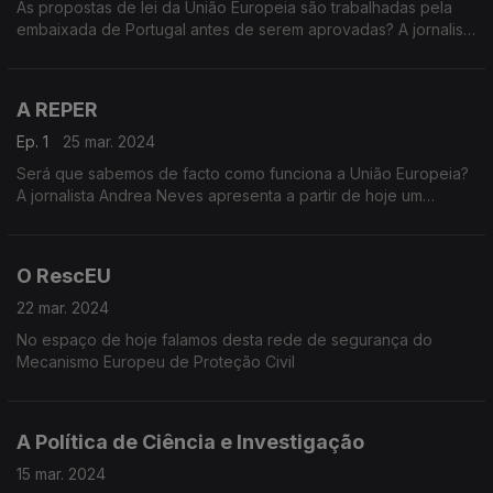
As propostas de lei da União Europeia são trabalhadas pela
embaixada de Portugal antes de serem aprovadas? A jornalista
Andrea Neves responde.
A REPER
Ep. 1
25 mar. 2024
Será que sabemos de facto como funciona a União Europeia?
A jornalista Andrea Neves apresenta a partir de hoje um
formato diário com todas as informações: Neste primeiro
episódio: Portugal tem uma embaixada para defender os
interesses nacionais em Bruxelas.
O RescEU
22 mar. 2024
No espaço de hoje falamos desta rede de segurança do
Mecanismo Europeu de Proteção Civil
A Política de Ciência e Investigação
15 mar. 2024