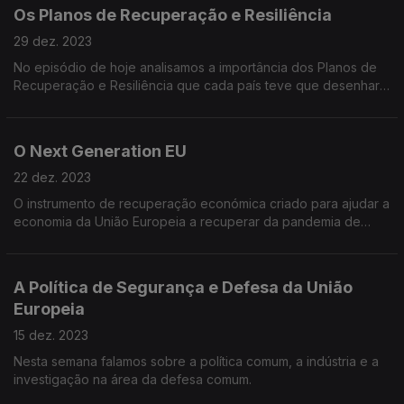
Os Planos de Recuperação e Resiliência
29 dez. 2023
No episódio de hoje analisamos a importância dos Planos de
Recuperação e Resiliência que cada país teve que desenhar
para poder receber as verbas do Next Generation EU.
Falamos sobre metas e marcos e do que é preciso fazer para
receber cada nova transferência da União Europeia
O Next Generation EU
22 dez. 2023
O instrumento de recuperação económica criado para ajudar a
economia da União Europeia a recuperar da pandemia de
COVID-19. Um programa que começou por ter 750 mil milhões
de euros para distribuir pelos Estados-Membros.
A Política de Segurança e Defesa da União
Europeia
15 dez. 2023
Nesta semana falamos sobre a política comum, a indústria e a
investigação na área da defesa comum.