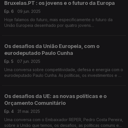
Bruxelas.PT : os jovens e o futuro da Europa
Ep. 6
09 jun. 2025
Hoje falamos do futuro, mais especificamente o futuro da
União Europeia desenhado por quatro jovens
portugueses.Ouvimos propostas e preocipações sobre a
nossa casa comum
Os desafios da União Europeia, com o
eurodeputado Paulo Cunha
Ep. 5
07 jun. 2025
Uma conversa sobre competitividade, defesa e energia com o
eurodeputado Paulo Cunha. As políticas, os investimentos e o
futuro da União Europeia na visão do eurodeputado eleito
pelo PSD
Os desafios da UE: as novas políticas e o
Orçamento Comunitário
Ep. 4
31 mai. 2025
Uma conversa com o Embaixador REPER, Pedro Costa Pereira,
sobre a União que temos, os desafios, as políticas comuns e