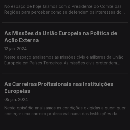
No espaço de hoje falamos com o Presidente do Comité das
Regiões para perceber como se defendem os interesses do
poder local e regional nas políticas da União Europeia.
As Missões da União Europeia na Politica de
Ação Externa
12 jan. 2024
Neste espaço analisamos as missões civis e militares da União
Europeia em Países Terceiros. As missões civis pretendem
ajudar a desenvolver as condições para que a estabilidade
esteja assegurada.
As Carreiras Profissionais nas Instituições
Europeias
05 jan. 2024
Neste episódio analisamos as condições exigidas a quem quer
começar uma carreira profissional numa das Instituições da
União Europeia.