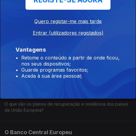
REGISTE-SE AGORA
03 mai. 2024
Como funciona e o que permite o Mercado Interno da União
Europeia?
Quero registar-me mais tarde
Entrar (utilizadores registados)
O Pacto de Estabilidade e Crescimento
Vantagens
02 mai. 2024
Retome o conteúdo a partir de onde ficou,
Quais são as regras da dívida e do défice para os países da
nos seus dispositivos;
Zona Euro?
Guarde programas favoritos;
Aceda à sua área pessoal;
Os Planos de Recuperação e Resiliência
01 mai. 2024
O que são os planos de recuperação e resiliência dos países
da União Europeia?
O Banco Central Europeu