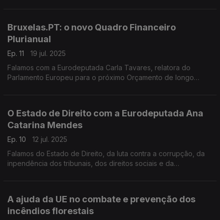
nesta área, na produção nacional e na importância da
proteção civil na defesa e segurança da Europa
Bruxelas.PT: o novo Quadro Financeiro
Plurianual
Ep. 11
19 jul. 2025
Falamos com a Eurodeputada Carla Tavares, relatora do
Parlamento Europeu para o próximo Orçamento de longo
prazo da UE, sobre as verbas e as políticas propostas pela
Comissão para 2028-2034.
O Estado de Direito com a Eurodeputada Ana
Catarina Mendes
Ep. 10
12 jul. 2025
Falamos do Estado de Direito, da luta contra a corrupção, da
inpendência dos tribunais, dos direitos sociais e da
comunicação social com a relatora do Parlamento Europeu
para o relatório sobre o Estado de Direito
A ajuda da UE no combate e prevenção dos
incêndios florestais