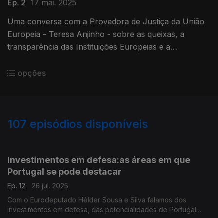
Ep. 2
17 mai. 2025
Uma conversa com a Provedora de Justiça da União
Europeia - Teresa Anjinho - sobre as queixas, a
transparência das Instituições Europeias e a
necessária proximidade entre a Europa e os cidadãos
opções
107
episódios disponíveis
849152
770528
766328
764927
760670
757763
739043
721389
699193
Investimentos em defesa:as áreas em que
Portugal se pode destacar
Ep. 12
26 jul. 2025
Com o Eurodeputado Hélder Sousa e Silva falamos dos
investimentos em defesa, das potencialidades de Portugal