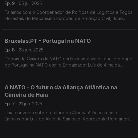
Ep. 9
05 jul. 2025
Falamos com o Coordenador de Políticas de Logística e Fogos
Florestais do Mecanismo Eurooeu de Proteção Civil, João
Silva, sobre a ajuda que a União Europeia pode dar em caso
de incêndios e de catástrofes naturais
Bruxelas.PT - Portugal na NATO
Ep. 8
28 jun. 2025
Depois da Cimiera da NATO em Haia analisamos qual é o papel
de Portugal na NATO com o Embaixador Luís de Almeida
Sampaio
A NATO - O futuro da Aliança Atlântica na
Cimeira de Haia
Ep. 7
21 jun. 2025
Uma conversa sobre o futuro da Aliança Atlântica com o
Embaixador Luís de Almeida Sampaio, Represente Permanente
de Portugal na NATO entre 2015 e 2019