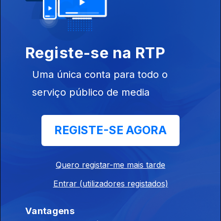
29 abr. 2023
Registe-se na RTP
Do ensino ao
mercado
Uma única conta para todo o
laboral
serviço público de media
REGISTE-SE AGORA
29 abr. 2023
O papel do
serviço público
Quero registar-me mais tarde
Entrar (utilizadores registados)
694596
Vantagens
29 abr. 2023