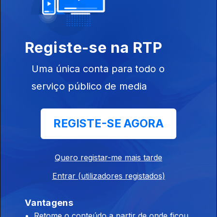
Registe-se na RTP
Uma única conta para todo o
Ep. 6
07 ago. 2023
serviço público de media
REGISTE-SE AGORA
Quero registar-me mais tarde
Ep. 5
31 jul. 2023
Entrar (utilizadores registados)
Vantagens
Retome o conteúdo a partir de onde ficou,