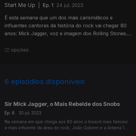
Start Me Up
|
Ep. 1
24 jul. 2023
É esta semana que um dos mais carismáticos e
influentes cantores da história do rock vai chegar 80
anos: Mick Jagger, voz e imagem dos Rolling Stones.
Será que, neste caso, podemos falar de um elixir da
eterna juventude?
opções
6
episódios disponíveis
706926
Sir Mick Jagger, o Mais Rebelde dos Snobs
Ep. 6
30 jul. 2023
Na semana em que chega aos 80 anos o bisavô mais famoso
e mais influente da área do rock, João Gobern e a Antena 1
assinalam o momento com canções, histórias, polémicas e