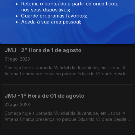
Retome o conteúdo a partir de onde ficou,
JMJ - 3º Hora de 1 de agosto
nos seus dispositivos;
01 ago. 2023
Guarde programas favoritos;
Aceda à sua área pessoal;
Começa hoje a Jornada Mundial da Juventude, em Lisboa. A
Antena 1 marca presença no parque Eduardo VII onde desde
ontem tem estado a acompanhar a chegada de peregrinos de
todos os cantos do mundo.
JMJ - 2º Hora de 1 de agosto
01 ago. 2023
Começa hoje a Jornada Mundial da Juventude, em Lisboa. A
Antena 1 marca presença no parque Eduardo VII onde desde
ontem tem estado a acompanhar a chegada de peregrinos de
todos os cantos do mundo.
JMJ - 1º Hora de 01 de agosto
01 ago. 2023
Começa hoje a Jornada Mundial da Juventude, em Lisboa. A
Antena 1 marca presença no parque Eduardo VII onde desde
ontem tem estado a acompanhar a chegada de peregrinos de
todos os cantos do mundo.