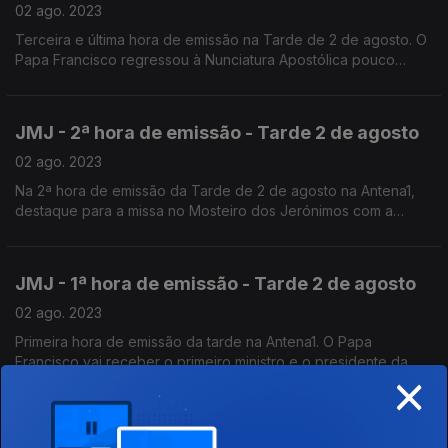
02 ago. 2023
Terceira e última hora de emissão na Tarde de 2 de agosto. O
Papa Francisco regressou à Nunciatura Apostólica pouco
depois das 19h. Esta hora na Antena1 foi marcada por
reportagens em direto e entrevistas.
JMJ - 2ª hora de emissão - Tarde 2 de agosto
02 ago. 2023
Na 2ª hora de emissão da Tarde de 2 de agosto na Antena1,
destaque para a missa no Mosteiro dos Jerónimos com a
presença do Papa e a entrevista ao ministro da cultura na
emissão da rádio pública.
JMJ - 1ª hora de emissão - Tarde 2 de agosto
02 ago. 2023
Primeira hora de emissão da tarde na Antena1. O Papa
Francisco vai receber o primeiro ministro e o presidente da
×
Assembleia da República na Nunciatura Apostólica e celebra a
Missa das Vésperas no Mosteiro dos Jerónimos.
JMJ - Francisco já está em Portugal. Emissão