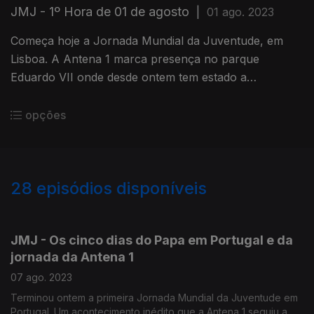
JMJ - 1º Hora de 01 de agosto
|
01 ago. 2023
Começa hoje a Jornada Mundial da Juventude, em
Lisboa. A Antena 1 marca presença no parque
Eduardo VII onde desde ontem tem estado a
acompanhar a chegada de peregrinos de todos os
cantos do mundo.
opções
28
episódios disponíveis
708594
707122
706938
JMJ - Os cinco dias do Papa em Portugal e da
jornada da Antena 1
07 ago. 2023
Terminou ontem a primeira Jornada Mundial da Juventude em
Portugal. Um acontecimento inédito que a Antena 1 seguiu a