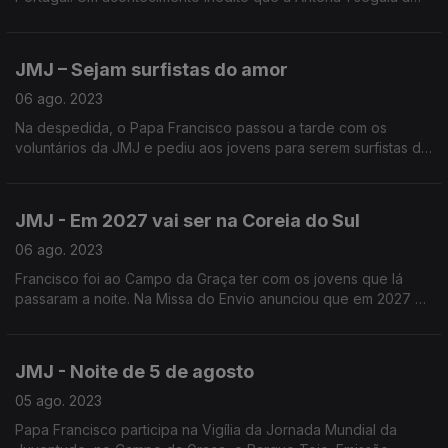
par e passo num conjunto de emissões, aqui sintetizadas num
trabalho da jornalista Rita Colaço.
JMJ – Sejam surfistas do amor
06 ago. 2023
Na despedida, o Papa Francisco passou a tarde com os
voluntários da JMJ e pediu aos jovens para serem surfistas do
amor. Emissão conduzida por Nuno Rodrigues
JMJ - Em 2027 vai ser na Coreia do Sul
06 ago. 2023
Francisco foi ao Campo da Graça ter com os jovens que lá
passaram a noite. Na Missa do Envio anunciou que em 2027 a
Jornada Mundial da Juventude será na Coreia do Sul.
JMJ - Noite de 5 de agosto
05 ago. 2023
Papa Francisco participa na Vigília da Jornada Mundial da