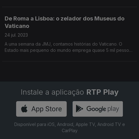
Proteger o Papa. Reportagem de Joana Carvalho Reis
De Roma a Lisboa: o zelador dos Museus do
Vaticano
24 jul. 2023
A uma semana da JMJ, contamos histórias do Vaticano. O
Estado mais pequeno do mundo emprega quase 5 mil pessoas
com as mais variadas funções. Por exemplo: abrir e fechar as
portas dos Museus do Vaticano.
Instale a aplicação
RTP Play
Disponível para iOS, Android, Apple TV, Android TV e
CarPlay