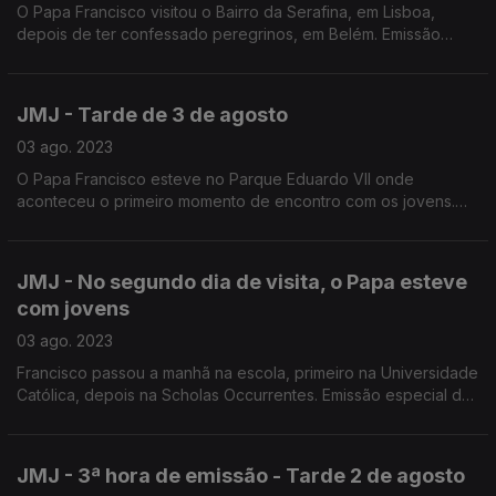
O Papa Francisco visitou o Bairro da Serafina, em Lisboa,
depois de ter confessado peregrinos, em Belém. Emissão
conduzida pelo jornalista Frederico Moreno
JMJ - Tarde de 3 de agosto
03 ago. 2023
O Papa Francisco esteve no Parque Eduardo VII onde
aconteceu o primeiro momento de encontro com os jovens.
Emissão especial da Antena 1 conduzida por Nuno Rodrigues e
Rosário Lira.
JMJ - No segundo dia de visita, o Papa esteve
com jovens
03 ago. 2023
Francisco passou a manhã na escola, primeiro na Universidade
Católica, depois na Scholas Occurrentes. Emissão especial da
Antena1, na manhã de 3 de agosto, conduzida por Frederico
Moreno.
JMJ - 3ª hora de emissão - Tarde 2 de agosto