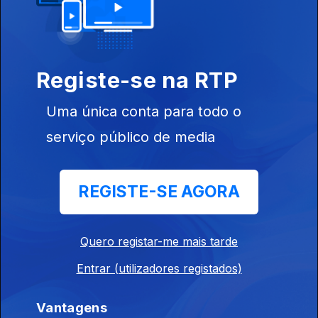
manhã 2 de agosto
02 ago. 2023
A emissão da Antena1 acompanhou esta manhã a chegada do
Papa Francisco a Lisboa.
Registe-se na RTP
Uma única conta para todo o
JMJ - 5º Hora de 1 de agosto
serviço público de media
01 ago. 2023
A partir de hoje a Antena 1 marca presença no parque Eduardo
VII para acompanhar a Jornada Mundial da Juventude 2023,
que este ano decorre em Portugal.
REGISTE-SE AGORA
JMJ - 4º Hora de 1 de agosto
Quero registar-me mais tarde
01 ago. 2023
Começa hoje a Jornada Mundial da Juventude, em Lisboa. A
Entrar (utilizadores registados)
Antena 1 marca presença no parque Eduardo VII onde desde
ontem tem estado a acompanhar a chegada de peregrinos de
Vantagens
todos os cantos do mundo.