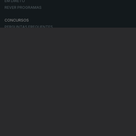
EM DIRETO
REVER PROGRAMAS
CONCURSOS
PERGUNTAS FREQUENTES
CONTACTOS
CONTACTOS
PROVEDORA DO TELESPECTADOR
PROVEDORA DO OUVINTE
ACESSIBILIDADES
SATÉLITES
A EMPRESA
CONSELHO GERAL INDEPENDENTE
CONSELHO DE OPINIÃO
CONTRATO DE CONCESSÃO DO SERVIÇO PÚBLICO DE RÁDIO E
TELEVISÃO
RGPD
GESTÃO DAS DEFINIÇÕES DE COOKIES