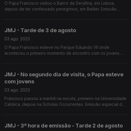
O Papa Francisco visitou o Bairro da Serafina, em Lisboa,
depois de ter confessado peregrinos, em Belém. Emissão
conduzida pelo jornalista Frederico Moreno
JMJ - Tarde de 3 de agosto
03 ago. 2023
O Papa Francisco esteve no Parque Eduardo VII onde
aconteceu o primeiro momento de encontro com os jovens.
Emissão especial da Antena 1 conduzida por Nuno Rodrigues e
Rosário Lira.
JMJ - No segundo dia de visita, o Papa esteve
com jovens
03 ago. 2023
Francisco passou a manhã na escola, primeiro na Universidade
Católica, depois na Scholas Occurrentes. Emissão especial da
Antena1, na manhã de 3 de agosto, conduzida por Frederico
Moreno.
JMJ - 3ª hora de emissão - Tarde 2 de agosto