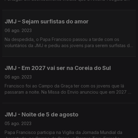
par e passo num conjunto de emissões, aqui sintetizadas num
trabalho da jornalista Rita Colaço.
JMJ – Sejam surfistas do amor
06 ago. 2023
Na despedida, o Papa Francisco passou a tarde com os
voluntários da JMJ e pediu aos jovens para serem surfistas do
amor. Emissão conduzida por Nuno Rodrigues
JMJ - Em 2027 vai ser na Coreia do Sul
06 ago. 2023
Francisco foi ao Campo da Graça ter com os jovens que lá
passaram a noite. Na Missa do Envio anunciou que em 2027 a
Jornada Mundial da Juventude será na Coreia do Sul.
JMJ - Noite de 5 de agosto
05 ago. 2023
Papa Francisco participa na Vigília da Jornada Mundial da