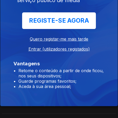
serviço público de media
JMJ - 3º Hora de 1 de agosto
01 ago. 2023
REGISTE-SE AGORA
Começa hoje a Jornada Mundial da Juventude, em Lisboa. A
Antena 1 marca presença no parque Eduardo VII onde desde
ontem tem estado a acompanhar a chegada de peregrinos de
todos os cantos do mundo.
Quero registar-me mais tarde
JMJ - 2º Hora de 1 de agosto
Entrar (utilizadores registados)
01 ago. 2023
Começa hoje a Jornada Mundial da Juventude, em Lisboa. A
Vantagens
Antena 1 marca presença no parque Eduardo VII onde desde
ontem tem estado a acompanhar a chegada de peregrinos de
Retome o conteúdo a partir de onde ficou,
todos os cantos do mundo.
nos seus dispositivos;
Guarde programas favoritos;
JMJ - 1º Hora de 01 de agosto
Aceda à sua área pessoal;
01 ago. 2023
Começa hoje a Jornada Mundial da Juventude, em Lisboa. A
Antena 1 marca presença no parque Eduardo VII onde desde
ontem tem estado a acompanhar a chegada de peregrinos de
todos os cantos do mundo.