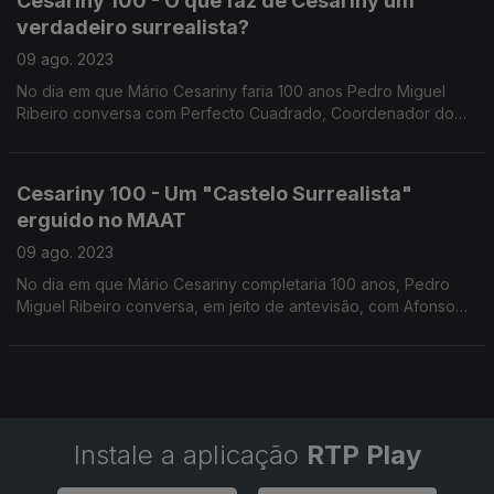
Cesariny 100 - O que faz de Cesariny um
verdadeiro surrealista?
09 ago. 2023
No dia em que Mário Cesariny faria 100 anos Pedro Miguel
Ribeiro conversa com Perfecto Cuadrado, Coordenador do
Centro Português do Surrealismo da Fundação Cupertino de
Miranda que explica o que fazia dele um surrealista
Cesariny 100 - Um "Castelo Surrealista"
erguido no MAAT
09 ago. 2023
No dia em que Mário Cesariny completaria 100 anos, Pedro
Miguel Ribeiro conversa, em jeito de antevisão, com Afonso
Dias Ramos, co-comissário da exposição "Castelo Surrealista"
que será inaugurada a 5 de Outubro no MAAT.
Instale a aplicação
RTP Play