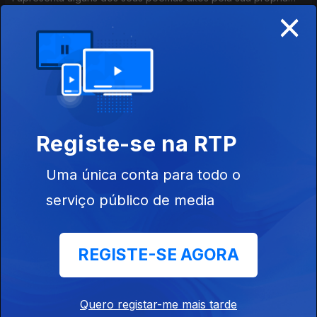
×
voz. Aqui pode ouvir: "Passagem de Émile Henry"
Cesariny 100 - "OUTRA COISA"
09 ago. 2023
No dia em que Mário Cesariny completaria 100 anos, a Antena
1 apresenta alguns dos seus poemas ditos pela sua própria
voz. Aqui pode ouvir: "Outra Coisa"
Registe-se na RTP
Cesariny 100 - "HOMENAGEM A CESÁRIO
VERDE"
Uma única conta para todo o
09 ago. 2023
serviço público de media
No dia em que Mário Cesariny completaria 100 anos, a Antena
1 apresenta alguns dos seus poemas ditos pela sua própria
voz. Aqui pode ouvir: "Homenagem a Cesário Verde"
REGISTE-SE AGORA
Cesariny 100 - "MÚSICA PARA PERCUSSÃO E
CELESTA"
Quero registar-me mais tarde