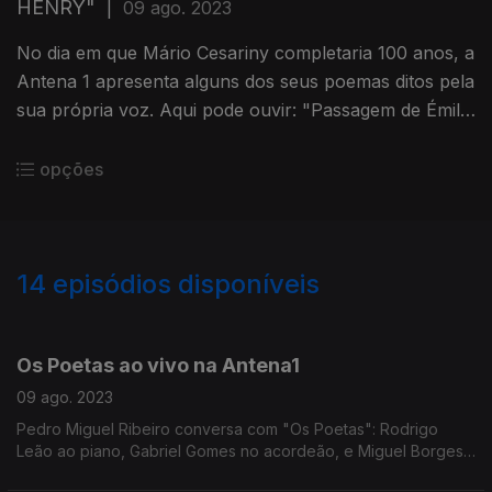
HENRY"
|
09 ago. 2023
No dia em que Mário Cesariny completaria 100 anos, a
Antena 1 apresenta alguns dos seus poemas ditos pela
sua própria voz. Aqui pode ouvir: "Passagem de Émile
Henry"
opções
14
episódios disponíveis
709535
709533
Os Poetas ao vivo na Antena1
09 ago. 2023
Pedro Miguel Ribeiro conversa com "Os Poetas": Rodrigo
Leão ao piano, Gabriel Gomes no acordeão, e Miguel Borges
dizendo poemas de Cesariny. O álbum "O Homem em Eclipse"