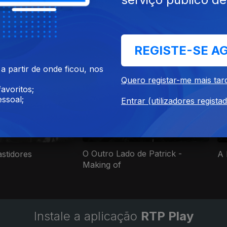
REGISTE-SE A
umentários de Bastidores, Biografias
 partir de onde ficou, nos
Quero registar-me mais tar
avoritos;
ssoal;
Entrar (utilizadores regista
O Outro Lado de Patrick -
astidores
A 
Making of
Instale a aplicação
RTP Play