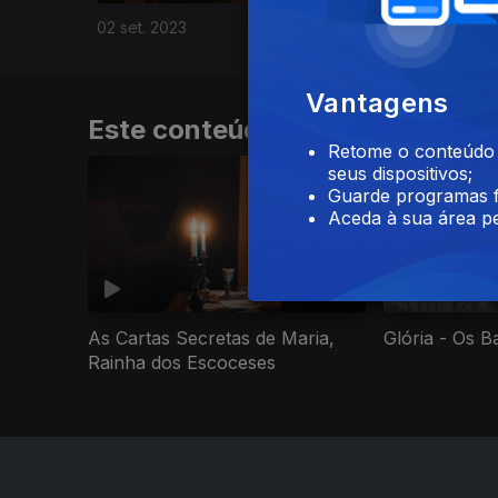
02 set. 2023
Vantagens
Este conteúdo faz parte de Doc
Retome o conteúdo a
seus dispositivos;
Guarde programas f
Aceda à sua área pe
As Cartas Secretas de Maria,
Glória - Os B
Rainha dos Escoceses