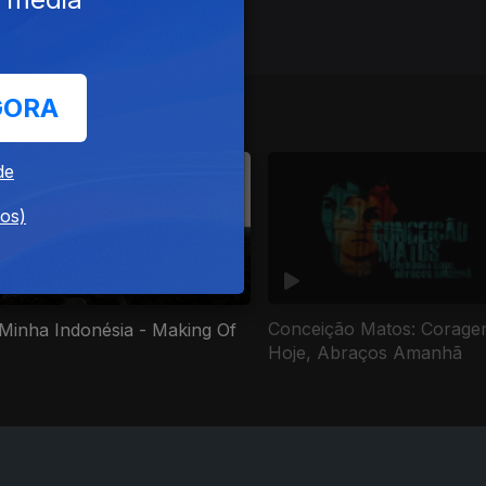
GORA
 e Personagens
de
dos)
Conceição Matos: Corag
Minha Indonésia - Making Of
Hoje, Abraços Amanhã