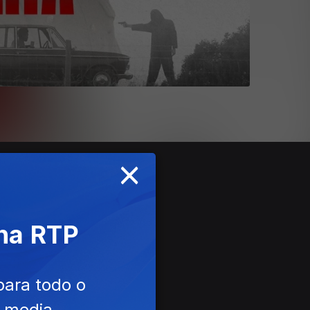
×
 na RTP
para todo o
e media