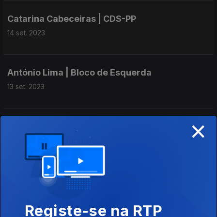
Catarina Cabeceiras | CDS-PP
14 set. 2023
António Lima | Bloco de Esquerda
13 set. 2023
×
Paulo Estevão | PPM
13 set. 2023
José Pacheco | Chega
13 set. 2023
Registe-se na RTP