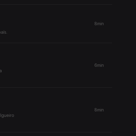
8min
aís.
6min
a
8min
algueiro