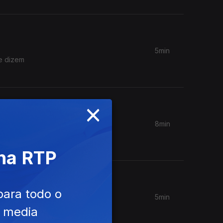
5min
ue dizem
×
8min
o, o
 na RTP
para todo o
5min
ão do
e media