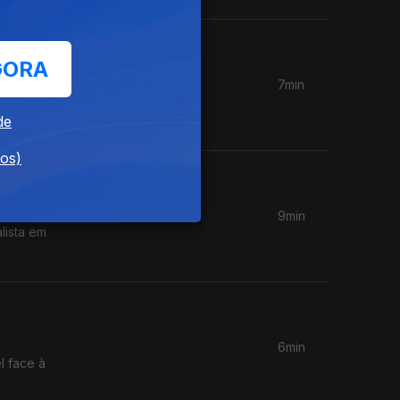
GORA
7min
 em
s.
de
dos)
9min
lista em
6min
l face à