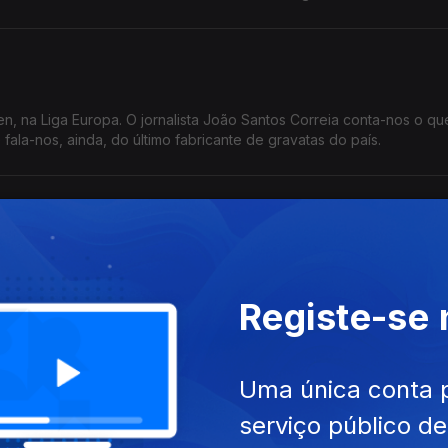
len, na Liga Europa. O jornalista João Santos Correia conta-nos o q
 fala-nos, ainda, do último fabricante de gravatas do país.
, a feira internacional que vai na 41ª edição e que regista, este an
 jornalista José Silva fala-nos deste encontro empresarial.
Registe-se
a
Uma única conta 
ial Inês Ameixa conta-nos que em destaque no país está a acusaç
serviço público d
ancisco Carvalho, que está a ser acusado de corrupção.