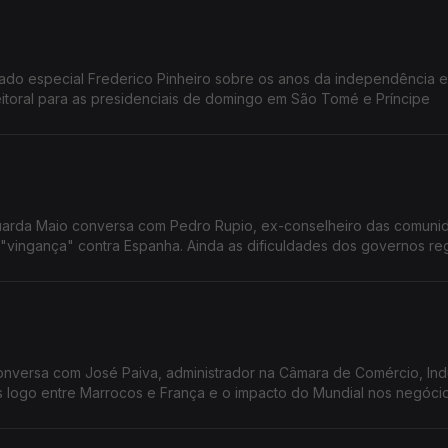
ado especial Frederico Pinheiro sobre os anos da independência e
itoral para as presidenciais de domingo em São Tomé e Príncipe
duarda Maio conversa com Pedro Rupio, ex-conselheiro das comuni
vingança" contra Espanha. Ainda as dificuldades dos governos reg
onversa com José Paiva, administrador na Câmara de Comércio, Indú
s logo entre Marrocos e França e o impacto do Mundial nos negóci