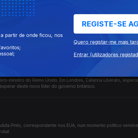
REGISTE-SE A
 na Grécia, o enviado da RTP Pedro Zambujo conta a tensão vivida
 partir de onde ficou, nos
 violência policial. Ainda os pormenores da visita do PM portuguê
Quero registar-me mais tar
avoritos;
ssoal;
Entrar (utilizadores regista
o-ministro do Reino Unido. Em Londres, Catarina Liberato, especia
 esperar deste novo líder do governo britânico.
ida Pinto, correspondente nos EUA, num momento político sensíve
dial.