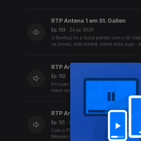
RTP Antena 1 em St. Gallen
Ep. 133
24 jul. 2026
O Benfica foi à Suíça perder com o St. Gal
os jornais, esta manhã, sobre esse jogo - e
RTP Antena 1 em Luanda
Ep. 132
23 jul. 2026
Em Luanda, capital de Angola, vamos à FILDA
maior número de participações de sempre. O
RTP Antena 1 na Cidade da Prai
Ep. 131
22 jul. 2026
Com o PR em Cabo Verde, a enviada espec
Ministério Público ao Primeiro-Ministro Fr