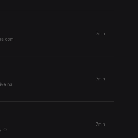
7min
rsa com
7min
ive na
7min
y. O