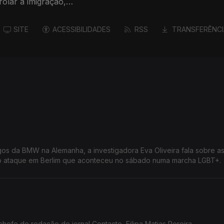
olar a imigração,
SITE
ACESSIBILIDADES
RSS
TRANSFERÊNCI
s da BMW na Alemanha, a investigadora Eva Oliveira fala sobre a
o ataque em Berlim que aconteceu no sábado numa marcha LGBT+.
chefe de redação do jornal Contacto, Filipa Matias Pereira