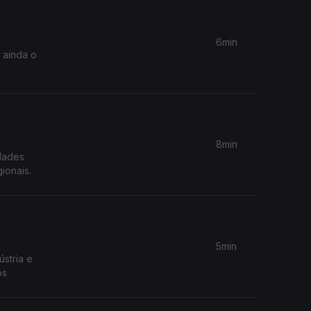
6min
 ainda o
8min
dades
ionais.
5min
stria e
os