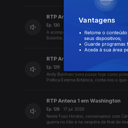
RTP Antena 1 em Roma
Vantagens
Ep. 130
21 jul. 2026
A acompanhar Luís Montenegro em Itália e
Retome o conteúdo a
Bolonha, de uma morte causada por alegada
seus dispositivos;
Guarde programas f
Aceda à sua área pe
RTP Antena 1 em Londres
Ep. 129
20 jul. 2026
Andy Burnham toma posse hoje como primeir
Política Externa Britânica, conta-nos o que
RTP Antena 1 em Washington
Ep. 128
17 jul. 2026
Neste Fuso Horário, conversamos com Când
guerra no Irão e na vespéra da final do mun