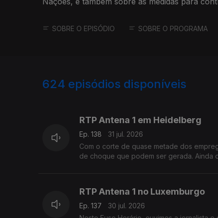
Nações, e também sobre as medidas para contr
propostas pelo chanceler alemão.
SOBRE O EPISÓDIO
SOBRE O PROGRAMA
624
episódios disponíveis
943056
939609
935683
RTP Antena 1 em Heidelberg
Ep. 138
31 jul. 2026
Com o corte de quase metade dos emprego
de choque que podem ser gerada. Ainda 
RTP Antena 1 no Luxemburgo
Ep. 137
30 jul. 2026
Neste Fuso Horário, ouvimos a jornalista e 