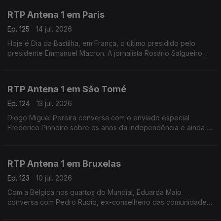
RTP Antena 1 em Paris
Ep. 125
14 jul. 2026
Hoje é Dia da Bastilha, em França, o último presidido pelo
presidente Emmanuel Macron. A jornalista Rosário Salgueiro
conta-nos o que está previsto nas comemorações e fala-nos
também de calor e de futebol.
RTP Antena 1 em São Tomé
Ep. 124
13 jul. 2026
Diogo Miguel Pereira conversa com o enviado especial
Frederico Pinheiro sobre os anos da independência e ainda o
início da semana decisiva da campanha eleitoral para as
presidenciais de domingo em São Tomé e Príncipe
RTP Antena 1 em Bruxelas
Ep. 123
10 jul. 2026
Com a Bélgica nos quartos do Mundial, Eduarda Maio
conversa com Pedro Rupio, ex-conselheiro das comunidades
portuguesas. Há portugueses que querem "vingança" contra