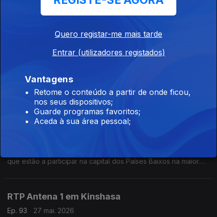
REGISTE-SE AGORA
Eduarda Maio conversa com Miguel Borges, engenheiro civil a
viver na Roménia, sobre o ambiente vivido no país após o
drone russo que atingiu um prédio residencial em Galati.
Quero registar-me mais tarde
RTP Antena 1 em Budapeste
Entrar (utilizadores registados)
Ep. 95
29 mai. 2026
Vantagens
Eduarda Maio conversa com Tiago Hipólito, português que
trabalha na Hungria, sobre a final da Liga dos Campeões que
Retome o conteúdo a partir de onde ficou,
vai decorrer em Budapeste e ainda sobre a visita do novo
nos seus dispositivos;
primeiro ministro húngaro a Bruxelas.
Guarde programas favoritos;
Aceda à sua área pessoal;
RTP Antena 1 em Amesterdão
Ep. 94
28 mai. 2026
Eduarda Maio conversa com Vicente Aroso e Pedro Baptista,
que estão a participar na capital dos Países Baixos na maior
conferência de nanossatélites da Europa, o SmallSat. Estão
num equipa do Instituto Superior Técnico.
RTP Antena 1 em Kinshasa
Ep. 93
27 mai. 2026