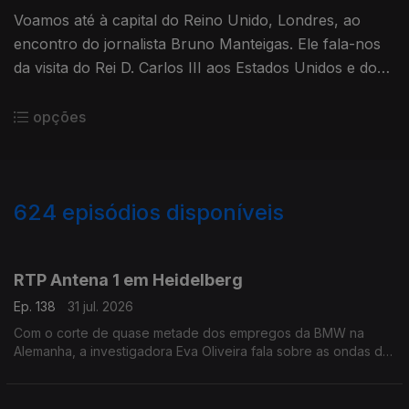
Voamos até à capital do Reino Unido, Londres, ao
encontro do jornalista Bruno Manteigas. Ele fala-nos
da visita do Rei D. Carlos III aos Estados Unidos e dos
dias difíceis do primeiro-ministro, Keir Starmer.
opções
624
episódios disponíveis
943056
939609
935683
931510
927125
923020
919099
915125
910988
RTP Antena 1 em Heidelberg
Ep. 138
31 jul. 2026
Com o corte de quase metade dos empregos da BMW na
Alemanha, a investigadora Eva Oliveira fala sobre as ondas de
choque que podem ser gerada. Ainda o ataque em Berlim que
aconteceu no sábado numa marcha LGBT+.