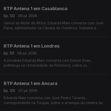
Espanha. Ainda as dificuldades dos governos regionais.
RTP Antena 1 em Casablanca
Ep. 122
09 jul. 2026
Vamos ao Norte de África. Eduarda Maio conversa com José
Paiva, administrador na Câmara de Comércio, Indústria e
Serviços de Portugal, sobre o jogo de mais logo entre
Marrocos e França e o impacto do Mundial nos negócios
RTP Antena 1 em Londres
Ep. 121
08 jul. 2026
A jornalista Eduarda Maio conversa com Eunice Goes,
politóloga na Universidade de Richmond, sobre os
preparativos finais para a abertura oficial das candidaturas à
liderança do Partido Trabalhista no Reino Unido.
RTP Antena 1 em Ancara
Ep. 120
07 jul. 2026
Eduarda Maio conversa com José Pedro Tavares,
correspondente na Turquia, sobre o arranque da cimeira da
NATO, um encontro que levou a que muita gente tirasse férias