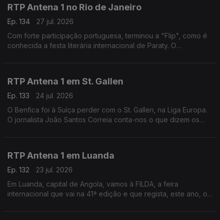
RTP Antena 1 no Rio de Janeiro
Ep. 134
27 jul. 2026
Com forte participação portuguesa, terminou a "Flip", como é
conhecida a festa literária internacional de Paraty. O
correspondente no Brasil, Daniel Catalão, esteve lá e fala do
evento e da Casa de Portugal instalada.
RTP Antena 1 em St. Gallen
Ep. 133
24 jul. 2026
O Benfica foi à Suíça perder com o St. Gallen, na Liga Europa.
O jornalista João Santos Correia conta-nos o que dizem os
jornais, esta manhã, sobre esse jogo - e fala-nos, ainda, do
último fabricante de gravatas do país.
RTP Antena 1 em Luanda
Ep. 132
23 jul. 2026
Em Luanda, capital de Angola, vamos à FILDA, a feira
internacional que vai na 41ª edição e que regista, este ano, o
maior número de participações de sempre. O jornalista José
Silva fala-nos deste encontro empresarial.