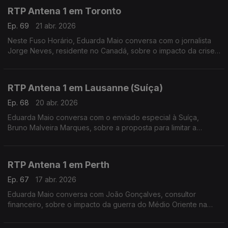
RTP Antena 1 em Toronto
Ep. 69
21 abr. 2026
Neste Fuso Horário, Eduarda Maio conversa com o jornalista
Jorge Neves, residente no Canadá, sobre o impacto da crise
provocada pela guerra no Médio Oriente.
RTP Antena 1 em Lausanne (Suíça)
Ep. 68
20 abr. 2026
Eduarda Maio conversa com o enviado especial à Suíça,
Bruno Malveira Marques, sobre a proposta para limitar a
população a 10 milhões até 2050 e ainda sobre a
Youth League 25/26, competição em que o Benfica participou.
RTP Antena 1 em Perth
Ep. 67
17 abr. 2026
Eduarda Maio conversa com João Gonçalves, consultor
financeiro, sobre o impacto da guerra do Médio Oriente na
Austrália, ao nível do preço dos combustíveis e do custo de
vida da população.