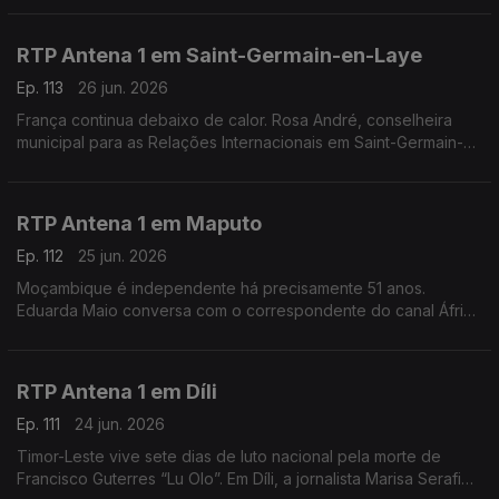
de uma onda de calor.
RTP Antena 1 em Saint-Germain-en-Laye
Ep. 113
26 jun. 2026
França continua debaixo de calor. Rosa André, conselheira
municipal para as Relações Internacionais em Saint-Germain-
en-Laye, a oeste de Paris, conta-nos como é que os
franceses estão a lidar com o tempo quente.
RTP Antena 1 em Maputo
Ep. 112
25 jun. 2026
Moçambique é independente há precisamente 51 anos.
Eduarda Maio conversa com o correspondente do canal África
da rádio pública, Orfeu de Sá Lisboa, sobre as comemorações
deste feriado na antiga Lourenço Marques.
RTP Antena 1 em Díli
Ep. 111
24 jun. 2026
Timor-Leste vive sete dias de luto nacional pela morte de
Francisco Guterres “Lu Olo”. Em Díli, a jornalista Marisa Serafim