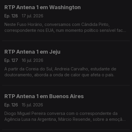
RTP Antena 1 em Washington
Ep. 128
17 jul. 2026
Neste Fuso Horário, conversamos com Cândida Pinto,
correspondente nos EUA, num momento político sensível face
à guerra no Irão e na vespéra da final do mundial.
RTP Antena 1 em Jeju
Ep. 127
16 jul. 2026
A partir da Coreia do Sul, Andreia Carvalho, estudante de
doutoramento, aborda a onda de calor que afeta o país.
RTP Antena 1 em Buenos Aires
Ep. 126
15 jul. 2026
Diogo Miguel Pereira conversa com o correspondente da
Agência Lusa na Argentina, Márcio Resende, sobre a emoção
à volta da meia final de mais logo do mundial, entre Argentina
e Inglaterra