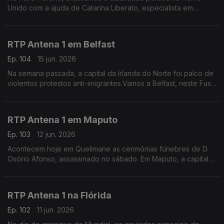
Unido com a ajuda de Catarina Liberato, especialista em
Política Externa britãnica e docente universitária.
RTP Antena 1 em Belfast
Ep. 104
15 jun. 2026
Na semana passada, a capital da Irlanda do Norte foi palco de
violentos protestos anti-imigrantes.Vamos a Belfast, neste Fuso
Horário, perguntar à portuguesa Filipa Maia como estão agora
os ânimos no país.
RTP Antena 1 em Maputo
Ep. 103
12 jun. 2026
Acontecem hoje em Quelimane as cerimónias fúnebres de D.
Osório Afonso, assassinado no sábado. Em Maputo, a capital
de Moçambique, o jornalista Tiago Contreiras dá conta dos
últimos desenvolvimentos deste crime.
RTP Antena 1 na Flórida
Ep. 102
11 jun. 2026