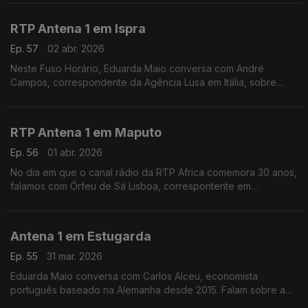
Péter Magyar numa retórica "extremamente agressiva".
RTP Antena 1 em Ispra
Ep. 57
02 abr. 2026
Neste Fuso Horário, Eduarda Maio conversa com André
Campos, correspondente da Agência Lusa em Itália, sobre
como se prepara Roma para a primeira Páscoa do papa Leão
XVI.
RTP Antena 1 em Maputo
Ep. 56
01 abr. 2026
No dia em que o canal rádio da RTP Africa comemora 30 anos,
falamos com Órfeu de Sá Lisboa, correspontente em
Moçambique, sobre os desafios do país.
Antena 1 em Estugarda
Ep. 55
31 mar. 2026
Eduarda Maio conversa com Carlos Alceu, economista
português baseado na Alemanha desde 2015. Falam sobre a
forma como o país está a lidar com as consequências da