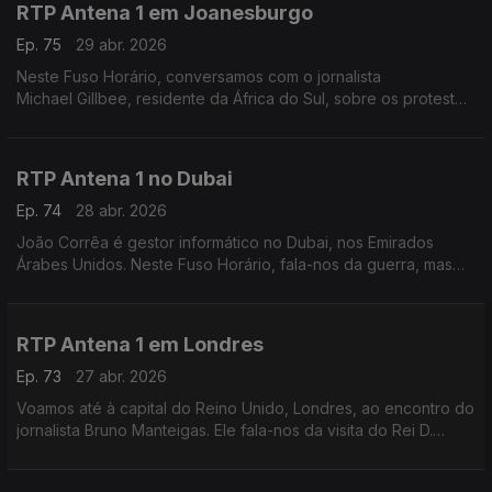
RTP Antena 1 em Joanesburgo
Ep. 75
29 abr. 2026
Neste Fuso Horário, conversamos com o jornalista
Michael Gillbee, residente da África do Sul, sobre os protestos
contra a emigração ilegal.
RTP Antena 1 no Dubai
Ep. 74
28 abr. 2026
João Corrêa é gestor informático no Dubai, nos Emirados
Árabes Unidos. Neste Fuso Horário, fala-nos da guerra, mas
também das mudanças que estão em marcha nos transportes e
na automatização dos serviços do governo.
RTP Antena 1 em Londres
Ep. 73
27 abr. 2026
Voamos até à capital do Reino Unido, Londres, ao encontro do
jornalista Bruno Manteigas. Ele fala-nos da visita do Rei D.
Carlos III aos Estados Unidos e dos dias difíceis do primeiro-
ministro, Keir Starmer.