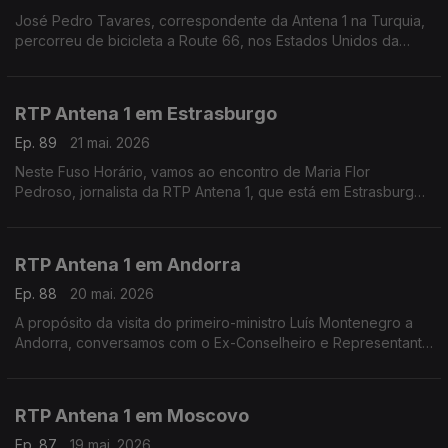
José Pedro Tavares, correspondente da Antena 1 na Turquia,
percorreu de bicicleta a Route 66, nos Estados Unidos da
América. Falamos com ele na reta final da viagem, em São
Bernardino, nos arredores de Los Angeles.
RTP Antena 1 em Estrasburgo
Ep. 89
21 mai. 2026
Neste Fuso Horário, vamos ao encontro de Maria Flor
Pedroso, jornalista da RTP Antena 1, que está em Estrasburgo
para uma edição especial do programa Geometria Varíavel,
num contexto em que a geopolítica domina na Europa
RTP Antena 1 em Andorra
Ep. 88
20 mai. 2026
A propósito da visita do primeiro-ministro Luís Montenegro a
Andorra, conversamos com o Ex-Conselheiro e Representante
das Comunidades Portuguesas José Manuel Silva. Com
Eduarda Maio.
RTP Antena 1 em Moscovo
Ep. 87
19 mai. 2026