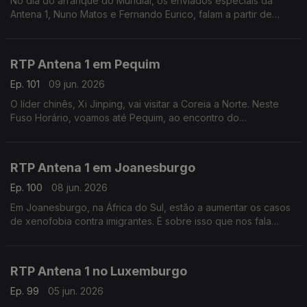
No dia do arranque do Mundial, os enviados especiais da
Antena 1, Nuno Matos e Fernando Eurico, falam a partir de
Palm Beach, nos Estados Unidos, a zona onde vai estar
instalada a seleção portuguesa. Com Eduarda Maio.
RTP Antena 1 em Pequim
Ep. 101
09 jun. 2026
O líder chinês, Xi Jinping, vai visitar a Coreia a Norte. Neste
Fuso Horário, voamos até Pequim, ao encontro do
correspondente da Lusa, João Pimenta, para perceber as
motivações desta visita rara. Com Eduarda Maio.
RTP Antena 1 em Joanesburgo
Ep. 100
08 jun. 2026
Em Joanesburgo, na África do Sul, estão a aumentar os casos
de xenofobia contra imigrantes. É sobre isso que nos fala
Vasco Abreu, Conselheiro das Comunidades Portuguesas.
Com Eduarda Maio.
RTP Antena 1 no Luxemburgo
Ep. 99
05 jun. 2026