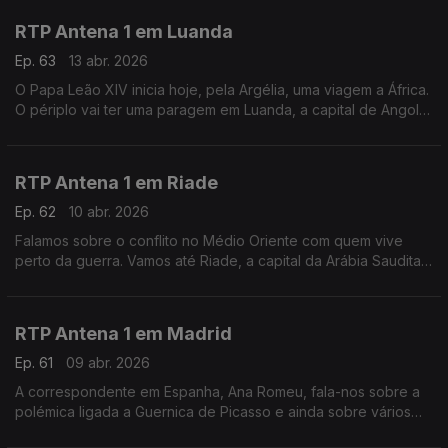
RTP Antena 1 em Luanda
Ep. 63
13 abr. 2026
O Papa Leão XIV inicia hoje, pela Argélia, uma viagem a África.
O périplo vai ter uma paragem em Luanda, a capital de Angola,
e é para lá que vamos neste Fuso Horário, ao encontro do
jornalista Pedro Sá Guerra.
RTP Antena 1 em Riade
Ep. 62
10 abr. 2026
Falamos sobre o conflito no Médio Oriente com quem vive
perto da guerra. Vamos até Riade, a capital da Arábia Saudita,
ao encontro de Pedro Eusébio, que vive na região há uma
década. Com Eduarda Maio.
RTP Antena 1 em Madrid
Ep. 61
09 abr. 2026
A correspondente em Espanha, Ana Romeu, fala-nos sobre a
polémica ligada a Guernica de Picasso e ainda sobre vários
temas que estão a marcar a atualidade do país vizinho.