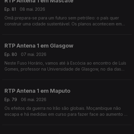
RTP Antena 1 em Mascate
Ep. 81
08 mai. 2026
Omã prepara-se para um futuro sem petróleo: o país quer
construir uma cidade sustentável. Os planos acontecem em
plena guerra na região. É o tema deste Fuso Horário, com a
educadora de infância Maria João Trindade.
RTP Antena 1 em Glasgow
Ep. 80
07 mai. 2026
Neste Fuso Horário, vamos até à Escócia ao encontro de Luís
Gomes, professor na Universidade de Glasgow, no dia das
eleições locais e regionais.
RTP Antena 1 em Maputo
Ep. 79
06 mai. 2026
Os efeitos da guerra no Irão são globais. Moçambique não
escapa e há medidas em curso para fazer face ao aumento do
preço dos combustíveis. Falamos sobre isso com o jornalista
Tiago Contreiras, que está em Maputo.