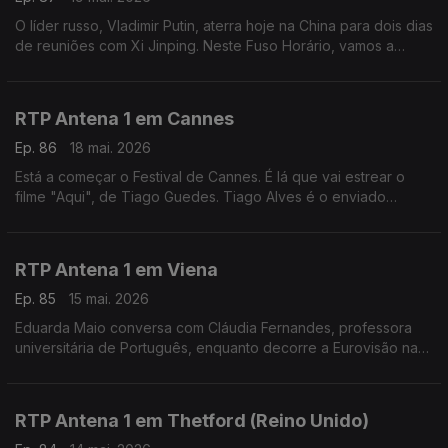
O líder russo, Vladimir Putin, aterra hoje na China para dois dias
de reuniões com Xi Jinping. Neste Fuso Horário, vamos a
Moscovo, ao encontro do jornalista Evgueni Muravich,
perceber os contornos desta visita.
RTP Antena 1 em Cannes
Ep. 86
18 mai. 2026
Está a começar o Festival de Cannes. É lá que vai estrear o
filme "Aqui", de Tiago Guedes. Tiago Alves é o enviado
especial da rádio à capital francesa do cinema e fala-nos dos
filmes que estão em exibição.
RTP Antena 1 em Viena
Ep. 85
15 mai. 2026
Eduarda Maio conversa com Cláudia Fernandes, professora
universitária de Português, enquanto decorre a Eurovisão na
Áustria. Numa edição com boicotes pela presença de Israel,
qual o ambiente no país?
RTP Antena 1 em Thetford (Reino Unido)