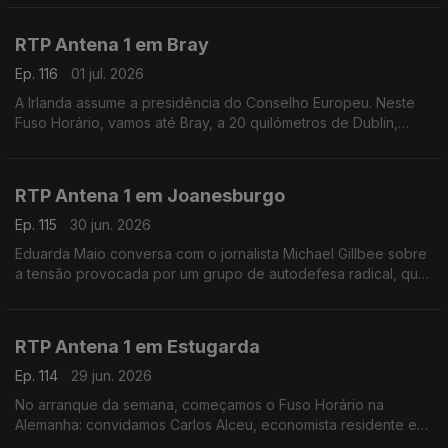
Mundial de Futebol.
RTP Antena 1 em Bray
Ep. 116
01 jul. 2026
A Irlanda assume a presidência do Conselho Europeu. Neste
Fuso Horário, vamos até Bray, a 20 quilómetros de Dublin,
onde encontramos o escritor e empresário Vítor Vicente.
Falamos sobre diálogo cultural, calor e futebol.
RTP Antena 1 em Joanesburgo
Ep. 115
30 jun. 2026
Eduarda Maio conversa com o jornalista Michael Gillbee sobre
a tensão provocada por um grupo de autodefesa radical, que
deu até hoje para os migrantes irregulares abandonarem a
África do Sul.
RTP Antena 1 em Estugarda
Ep. 114
29 jun. 2026
No arranque da semana, começamos o Fuso Horário na
Alemanha: convidamos Carlos Alceu, economista residente em
Estugarda, numa altura em que o país sofre as consequências