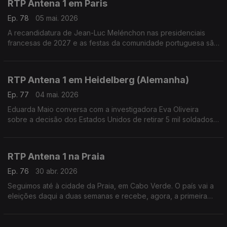
RTP Antena 1 em Paris
Ep. 78
05 mai. 2026
A recandidatura de Jean-Luc Melénchon nas presidenciais
francesas de 2027 e as festas da comunidade portuguesa são
temas de conversas de Eduarda Maio com Carlos Pereira,
diretor do Luso Jornal.
RTP Antena 1 em Heidelberg (Alemanha)
Ep. 77
04 mai. 2026
Eduarda Maio conversa com a investigadora Eva Oliveira
sobre a decisão dos Estados Unidos de retirar 5 mil soldados
norte-americanos da Alemanha.
RTP Antena 1 na Praia
Ep. 76
30 abr. 2026
Seguimos até à cidade da Praia, em Cabo Verde. O país vai a
eleições daqui a duas semanas e recebe, agora, a primeira
Feira Internacional do Livro. É o que nos conta o jornalista
Carlos Santos. Com Eduarda Maio.