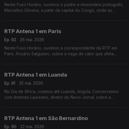
Neste Fuso Horário, ouvimos o padre e missionário português,
Marcelino Oliveira, a partir da capital do Congo, onde as
autoridades de saúde tentam conter o surto de Ébola que já
provocou mais de 100 mortes.
RTP Antena 1 em Paris
Ep. 92
26 mai. 2026
Neste Fuso Horário, ouvimos a correspondente da RTP em
Paris, Rosário Salgueiro, sobre a vaga de calor que afeta
França e outros países europeus.
RTP Antena 1 em Luanda
Ep. 91
25 mai. 2026
No Dia de África, voamos até Luanda, Angola. Conversamos
com Armindo Laureano, diretor do Novo Jornal, sobre a
importância deste dia, mas também sobre o perigo do ébola e
a tragédia numa mina de ouro em Nambuangongo.
RTP Antena 1 em São Bernardino
Ep. 90
22 mai. 2026