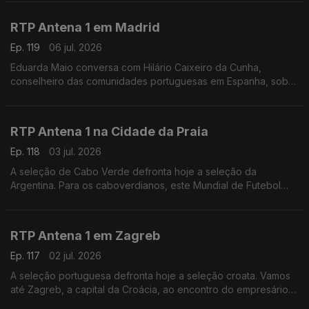
na região: "Nunca vi esta cidade tão vazia".
RTP Antena 1 em Madrid
Ep. 119
06 jul. 2026
Eduarda Maio conversa com Hilário Caixeiro da Cunha,
conselheiro das comunidades portuguesas em Espanha, sobre
as perspectivas da população para o duelo ibérico de logo à
noite nos oitavos de final do Mundial de futebol
RTP Antena 1 na Cidade da Praia
Ep. 118
03 jul. 2026
A seleção de Cabo Verde defronta hoje a seleção da
Argentina. Para os caboverdianos, este Mundial de Futebol
tem sido uma festa. É isso que nos conta o jornalista Carlos
Santos, a partir da Cidade da Praia.
RTP Antena 1 em Zagreb
Ep. 117
02 jul. 2026
A seleção portuguesa defronta hoje a seleção croata. Vamos
até Zagreb, a capital da Croácia, ao encontro do empresário
André Mendo, para saber como é que o país está a viver este