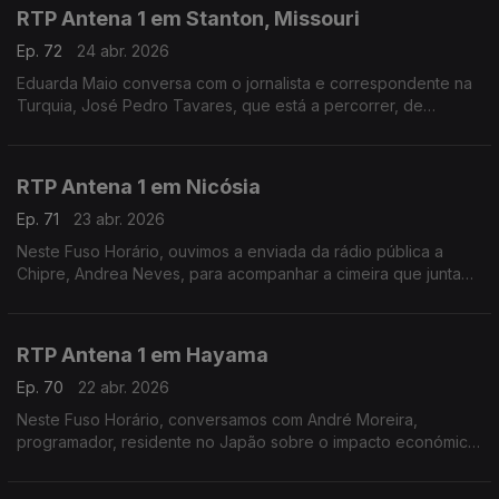
RTP Antena 1 em Stanton, Missouri
Ep. 72
24 abr. 2026
Eduarda Maio conversa com o jornalista e correspondente na
Turquia, José Pedro Tavares, que está a percorrer, de
bicicleta, a Route 66 - a mítica estrada que atravessa os
Estados Unidos.
RTP Antena 1 em Nicósia
Ep. 71
23 abr. 2026
Neste Fuso Horário, ouvimos a enviada da rádio pública a
Chipre, Andrea Neves, para acompanhar a cimeira que junta
os chefes de Estado e de Governo da União Europeia num
país que foi alvo de ataque por parte do Irão.
RTP Antena 1 em Hayama
Ep. 70
22 abr. 2026
Neste Fuso Horário, conversamos com André Moreira,
programador, residente no Japão sobre o impacto económico
da guerra e a crise sísmica dos últimos dias.