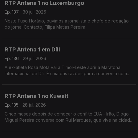
RTP Antena 1 no Luxemburgo
Ep. 137
30 jul. 2026
Neste Fuso Horário, ouvimos a jornalista e chefe de redação
do jornal Contacto, Filipa Matias Pereira
RTP Antena 1 em Díli
Ep. 136
29 jul. 2026
A ex-atleta Rosa Mota vai a Timor-Leste abrir a Maratona
Internacional de Díli. É uma das razões para a conversa com
Marisa Serafim, correspondente da Lusa no país. Ainda a
tolerância zero contra o jogo online ilegal.
RTP Antena 1 no Kuwait
Ep. 135
28 jul. 2026
Cinco meses depois de começar o conflito EUA - Irão, Diogo
Miguel Pereira conversa com Rui Marques, que vive na cidade
do Kuwait, sobre a situação neste país - que tem o mesmo
nome que a capital.