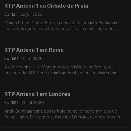
RTP Antena 1 na Cidade da Praia
Ep. 131
22 jul. 2026
Com o PR em Cabo Verde, a enviada especial Inês Ameixa
conta-nos que em destaque no país está a acusação do
Ministério Público ao Primeiro-Ministro Francisco Carvalho, que
está a ser acusado de corrupção.
RTP Antena 1 em Roma
Ep. 130
21 jul. 2026
A acompanhar Luís Montenegro em Itália e na Grécia, o
enviado da RTP Pedro Zambujo conta a tensão vivida em
Bolonha, de uma morte causada por alegada violência policial.
Ainda os pormenores da visita do PM português.
RTP Antena 1 em Londres
Ep. 129
20 jul. 2026
Andy Burnham toma posse hoje como primeiro-ministro do
Reino Unido. Em Londres, Catarina Liberato, especialista em
Política Externa Britânica, conta-nos o que esperar deste novo
líder do governo britânico.