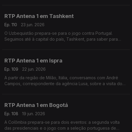
fala sobre o funeral deste antigo presidente.
RTP Antena 1 em Tashkent
Ep. 110
23 jun. 2026
O Uzbequistão prepara-se para o jogo contra Portugal.
Seguimos até à capital do país, Tashkent, para saber para
saber como é que o empresário português David Gonçalves
está a acompanhar o Mundial de Futebol.
RTP Antena 1 em Ispra
Ep. 109
22 jun. 2026
A partir da região de Milão, Itália, conversamos com André
Campos, correspondente da agência Lusa, sobre a visita do
Papa Leão XIV à sede do Programa Alimentar Mundial
RTP Antena 1 em Bogotá
Ep. 108
19 jun. 2026
A Colômbia prepara-se para dois eventos: a segunda volta
das presidenciais e o jogo com a seleção portuguesa de