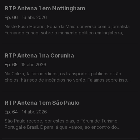
RTP Antena 1 em Nottingham
Ep. 66
16 abr. 2026
Neste Fuso Horário, Eduarda Maio conversa com o jornalista
Fernando Eurico, sobre o momento político em Inglaterra,
marcado pelas eleições locais e também sobre o jogo do FC
Porto na Liga Europa.
RTP Antena 1 na Corunha
Ep. 65
15 abr. 2026
Na Galiza, faltam médicos, os transportes públicos estão
cheios, há risco de incêndios no verão. Falamos sobre isso
com o jornalista Pedro Ribeiro, que está na Corunha a
acompanhar a Prova de Ciclismo Gran Camino.
RTP Antena 1 em São Paulo
Ep. 64
14 abr. 2026
São Paulo recebe, por estes dias, o Fórum de Turismo
Portugal e Brasil. É para lá que vamos, ao encontro do
jornalista Daniel Catalão, que nos fala sobre o aumento de
turistas de um lado e do outro do Atlântico.