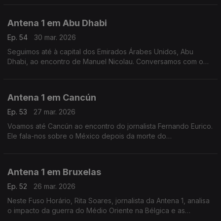
guerra no Médio Oriente.
Antena 1 em Abu Dhabi
Ep. 54
30 mar. 2026
Seguimos até à capital dos Emirados Árabes Unidos, Abu
Dhabi, ao encontro de Manuel Nicolau. Conversamos com o
engenheiro civil sobre este mês de guerra no Médio Oriente.
Antena 1 em Cancún
Ep. 53
27 mar. 2026
Voamos até Cancún ao encontro do jornalista Fernando Eurico.
Ele fala-nos sobre o México depois da morte do
narcotraficante El Mencho, sobre o fim das reformas douradas
no país e - claro - sobre futebol.
Antena 1 em Bruxelas
Ep. 52
26 mar. 2026
Neste Fuso Horário, Rita Soares, jornalista da Antena 1, analisa
o impacto da guerra do Médio Oriente na Bélgica e as
consequências da desinformação na União Europeia.