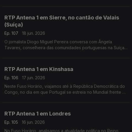
futebol. Falamos sobre isso com o professor universitário
Miguel Barreto Henriques, a partir de Bogotá.
RTP Antena 1 em Sierre, no cantão de Valais
(Suíça)
Ep. 107
18 jun. 2026
O jornalista Diogo Miguel Pereira conversa com Ângela
Tavares, conselheira das comunidades portuguesas na Suíça,
sobre o referendo na imigração e a reforma no Ensino de
Português no Estrangeiro.
RTP Antena 1 em Kinshasa
Ep. 106
17 jun. 2026
Neste Fuso Horário, viajamos até à República Democrática do
Congo, no dia em que Portugal se estreia no Mundial frente à
equipa africana. Conversamos com Liliana Gaspar, residente
no país há vários anos.
RTP Antena 1 em Londres
Ep. 105
16 jun. 2026
No Fuso Horário, analisamos a atualidade política no Reino