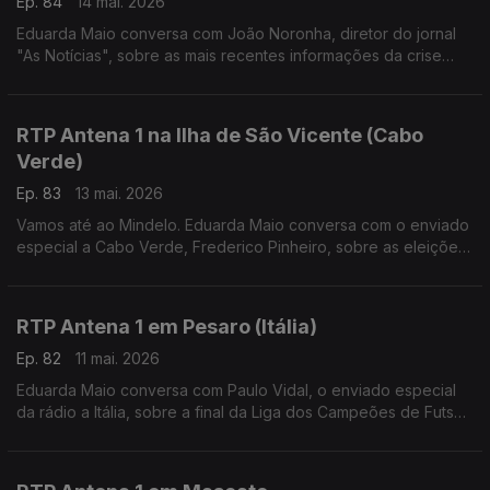
Ep. 84
14 mai. 2026
Eduarda Maio conversa com João Noronha, diretor do jornal
"As Notícias", sobre as mais recentes informações da crise
política no Reino Unido.
RTP Antena 1 na Ilha de São Vicente (Cabo
Verde)
Ep. 83
13 mai. 2026
Vamos até ao Mindelo. Eduarda Maio conversa com o enviado
especial a Cabo Verde, Frederico Pinheiro, sobre as eleições
no país no dia 17 de maio e ainda sobre o Festival Kontornu
que decorre por estes dias.
RTP Antena 1 em Pesaro (Itália)
Ep. 82
11 mai. 2026
Eduarda Maio conversa com Paulo Vidal, o enviado especial
da rádio a Itália, sobre a final da Liga dos Campeões de Futsal,
conquistada pelo Sporting, e ainda sobre a reforma do sistema
judicial italiano.