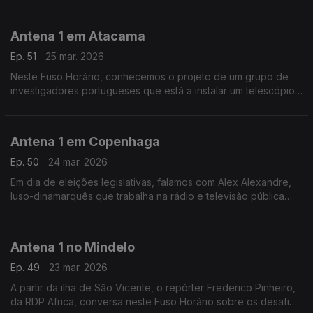
Antena 1 em Atacama
Ep. 51
25 mar. 2026
Neste Fuso Horário, conhecemos o projeto de um grupo de
investigadores portugueses que está a instalar um telescópio
no observatório do Paranal, em Atacama, no Chile. O objetivo
é estudar o sol.
Antena 1 em Copenhaga
Ep. 50
24 mar. 2026
Em dia de eleições legislativas, falamos com Alex Alexandre,
luso-dinamarquês que trabalha na rádio e televisão pública
dinamarquesa, sobre a realidade política do país.
Antena 1 no Mindelo
Ep. 49
23 mar. 2026
A partir da ilha de São Vicente, o repórter Frederico Pinheiro,
da RDP Africa, conversa neste Fuso Horário sobre os desafios