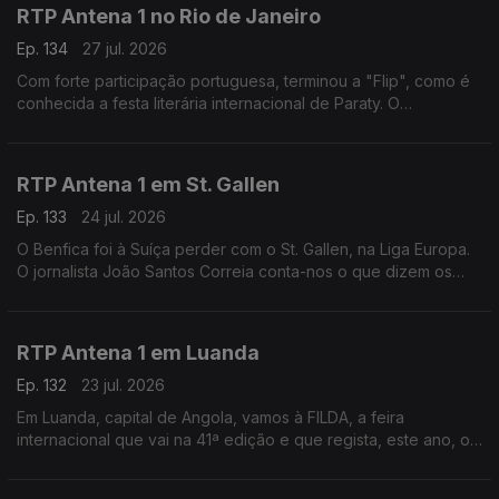
RTP Antena 1 no Rio de Janeiro
Ep. 134
27 jul. 2026
Com forte participação portuguesa, terminou a "Flip", como é
conhecida a festa literária internacional de Paraty. O
correspondente no Brasil, Daniel Catalão, esteve lá e fala do
evento e da Casa de Portugal instalada.
RTP Antena 1 em St. Gallen
Ep. 133
24 jul. 2026
O Benfica foi à Suíça perder com o St. Gallen, na Liga Europa.
O jornalista João Santos Correia conta-nos o que dizem os
jornais, esta manhã, sobre esse jogo - e fala-nos, ainda, do
último fabricante de gravatas do país.
RTP Antena 1 em Luanda
Ep. 132
23 jul. 2026
Em Luanda, capital de Angola, vamos à FILDA, a feira
internacional que vai na 41ª edição e que regista, este ano, o
maior número de participações de sempre. O jornalista José
Silva fala-nos deste encontro empresarial.