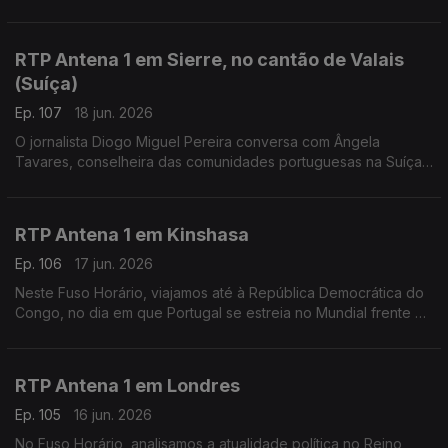
futebol. Falamos sobre isso com o professor universitário
Miguel Barreto Henriques, a partir de Bogotá.
RTP Antena 1 em Sierre, no cantão de Valais
(Suíça)
Ep. 107
18 jun. 2026
O jornalista Diogo Miguel Pereira conversa com Ângela
Tavares, conselheira das comunidades portuguesas na Suíça,
sobre o referendo na imigração e a reforma no Ensino de
Português no Estrangeiro.
RTP Antena 1 em Kinshasa
Ep. 106
17 jun. 2026
Neste Fuso Horário, viajamos até à República Democrática do
Congo, no dia em que Portugal se estreia no Mundial frente à
equipa africana. Conversamos com Liliana Gaspar, residente
no país há vários anos.
RTP Antena 1 em Londres
Ep. 105
16 jun. 2026
No Fuso Horário, analisamos a atualidade política no Reino