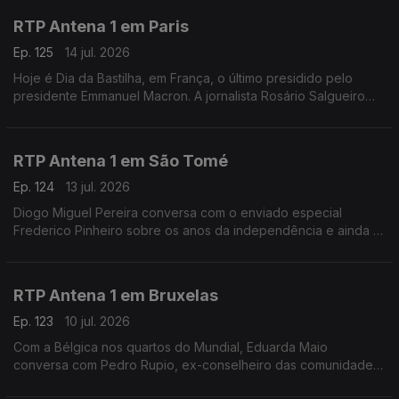
RTP Antena 1 em Paris
Ep. 125
14 jul. 2026
Hoje é Dia da Bastilha, em França, o último presidido pelo
presidente Emmanuel Macron. A jornalista Rosário Salgueiro
conta-nos o que está previsto nas comemorações e fala-nos
também de calor e de futebol.
RTP Antena 1 em São Tomé
Ep. 124
13 jul. 2026
Diogo Miguel Pereira conversa com o enviado especial
Frederico Pinheiro sobre os anos da independência e ainda o
início da semana decisiva da campanha eleitoral para as
presidenciais de domingo em São Tomé e Príncipe
RTP Antena 1 em Bruxelas
Ep. 123
10 jul. 2026
Com a Bélgica nos quartos do Mundial, Eduarda Maio
conversa com Pedro Rupio, ex-conselheiro das comunidades
portuguesas. Há portugueses que querem "vingança" contra