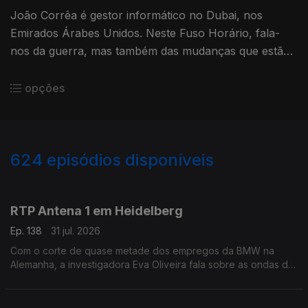
João Corrêa é gestor informático no Dubai, nos
Emirados Árabes Unidos. Neste Fuso Horário, fala-
nos da guerra, mas também das mudanças que estão
em marcha nos transportes e na automatização dos
serviços do governo.
opções
624
episódios disponíveis
943056
939609
935683
931510
927125
RTP Antena 1 em Heidelberg
Ep. 138
31 jul. 2026
Com o corte de quase metade dos empregos da BMW na
Alemanha, a investigadora Eva Oliveira fala sobre as ondas de
choque que podem ser gerada. Ainda o ataque em Berlim que
aconteceu no sábado numa marcha LGBT+.