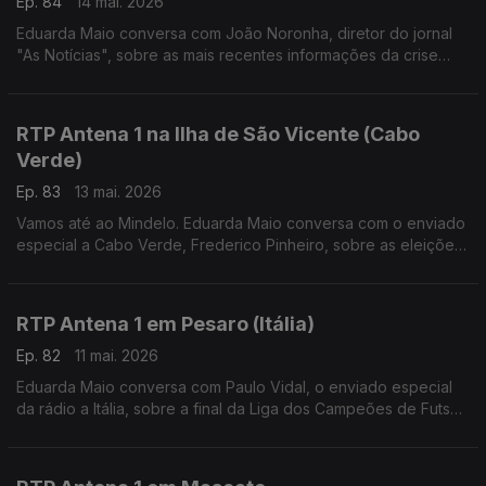
Ep. 84
14 mai. 2026
Eduarda Maio conversa com João Noronha, diretor do jornal
"As Notícias", sobre as mais recentes informações da crise
política no Reino Unido.
RTP Antena 1 na Ilha de São Vicente (Cabo
Verde)
Ep. 83
13 mai. 2026
Vamos até ao Mindelo. Eduarda Maio conversa com o enviado
especial a Cabo Verde, Frederico Pinheiro, sobre as eleições
no país no dia 17 de maio e ainda sobre o Festival Kontornu
que decorre por estes dias.
RTP Antena 1 em Pesaro (Itália)
Ep. 82
11 mai. 2026
Eduarda Maio conversa com Paulo Vidal, o enviado especial
da rádio a Itália, sobre a final da Liga dos Campeões de Futsal,
conquistada pelo Sporting, e ainda sobre a reforma do sistema
judicial italiano.