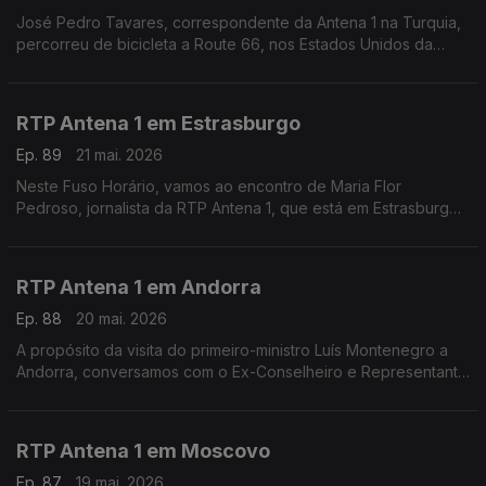
José Pedro Tavares, correspondente da Antena 1 na Turquia,
percorreu de bicicleta a Route 66, nos Estados Unidos da
América. Falamos com ele na reta final da viagem, em São
Bernardino, nos arredores de Los Angeles.
RTP Antena 1 em Estrasburgo
Ep. 89
21 mai. 2026
Neste Fuso Horário, vamos ao encontro de Maria Flor
Pedroso, jornalista da RTP Antena 1, que está em Estrasburgo
para uma edição especial do programa Geometria Varíavel,
num contexto em que a geopolítica domina na Europa
RTP Antena 1 em Andorra
Ep. 88
20 mai. 2026
A propósito da visita do primeiro-ministro Luís Montenegro a
Andorra, conversamos com o Ex-Conselheiro e Representante
das Comunidades Portuguesas José Manuel Silva. Com
Eduarda Maio.
RTP Antena 1 em Moscovo
Ep. 87
19 mai. 2026