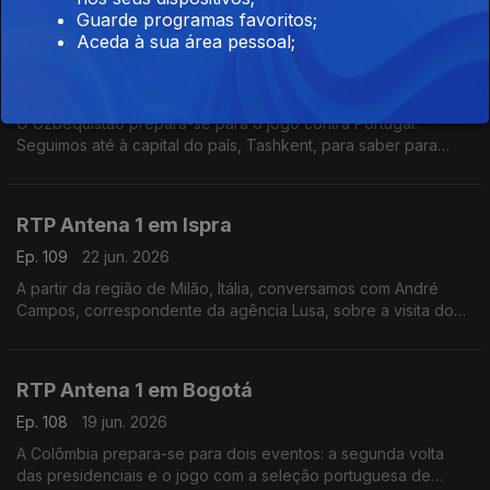
fala sobre o funeral deste antigo presidente.
Guarde programas favoritos;
Aceda à sua área pessoal;
RTP Antena 1 em Tashkent
Ep. 110
23 jun. 2026
O Uzbequistão prepara-se para o jogo contra Portugal.
Seguimos até à capital do país, Tashkent, para saber para
saber como é que o empresário português David Gonçalves
está a acompanhar o Mundial de Futebol.
RTP Antena 1 em Ispra
Ep. 109
22 jun. 2026
A partir da região de Milão, Itália, conversamos com André
Campos, correspondente da agência Lusa, sobre a visita do
Papa Leão XIV à sede do Programa Alimentar Mundial
RTP Antena 1 em Bogotá
Ep. 108
19 jun. 2026
A Colômbia prepara-se para dois eventos: a segunda volta
das presidenciais e o jogo com a seleção portuguesa de