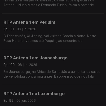
No dia do arranque do Mundial, os enviados especiais da
Antena 1, Nuno Matos e Fernando Eurico, falam a partir de
Palm Beach, nos Estados Unidos, a zona onde vai estar
instalada a seleção portuguesa. Com Eduarda Maio.
RTP Antena 1 em Pequim
Ep. 101
09 jun. 2026
O líder chinês, Xi Jinping, vai visitar a Coreia a Norte. Neste
Fuso Horário, voamos até Pequim, ao encontro do
correspondente da Lusa, João Pimenta, para perceber as
motivações desta visita rara. Com Eduarda Maio.
RTP Antena 1 em Joanesburgo
Ep. 100
08 jun. 2026
Em Joanesburgo, na África do Sul, estão a aumentar os casos
de xenofobia contra imigrantes. É sobre isso que nos fala
Vasco Abreu, Conselheiro das Comunidades Portuguesas.
Com Eduarda Maio.
RTP Antena 1 no Luxemburgo
Ep. 99
05 jun. 2026