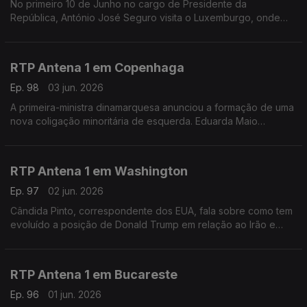
No primeiro 10 de Junho no cargo de Presidente da
República, António José Seguro visita o Luxemburgo, onde
vivem mais de 89 mil portugueses. Vamos até lá, ao encontro
da jornalista do Contacto, Filipa Matias Pereira.
RTP Antena 1 em Copenhaga
Ep. 98
03 jun. 2026
A primeira-ministra dinamarquesa anunciou a formação de uma
nova coligação minoritária de esquerda. Eduarda Maio
conversa sobre isso com Carmina Cordeiro, presidente da
Associação Portuguesa na Dinamarca.
RTP Antena 1 em Washington
Ep. 97
02 jun. 2026
Cândida Pinto, correspondente dos EUA, fala sobre como tem
evoluído a posição de Donald Trump em relação ao Irão e
sobre as hipóteses de Portugal ser eleito no Conselho de
Segurança da ONU.
RTP Antena 1 em Bucareste
Ep. 96
01 jun. 2026