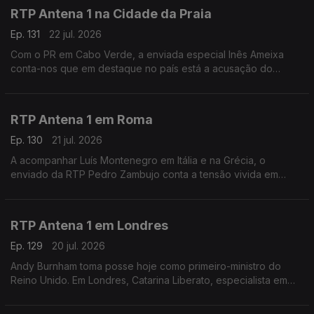
RTP Antena 1 na Cidade da Praia
Ep. 131
22 jul. 2026
Com o PR em Cabo Verde, a enviada especial Inês Ameixa
conta-nos que em destaque no país está a acusação do
Ministério Público ao Primeiro-Ministro Francisco Carvalho, que
está a ser acusado de corrupção.
RTP Antena 1 em Roma
Ep. 130
21 jul. 2026
A acompanhar Luís Montenegro em Itália e na Grécia, o
enviado da RTP Pedro Zambujo conta a tensão vivida em
Bolonha, de uma morte causada por alegada violência policial.
Ainda os pormenores da visita do PM português.
RTP Antena 1 em Londres
Ep. 129
20 jul. 2026
Andy Burnham toma posse hoje como primeiro-ministro do
Reino Unido. Em Londres, Catarina Liberato, especialista em
Política Externa Britânica, conta-nos o que esperar deste novo
líder do governo britânico.