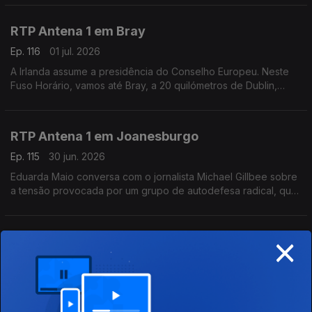
Mundial de Futebol.
RTP Antena 1 em Bray
Ep. 116
01 jul. 2026
A Irlanda assume a presidência do Conselho Europeu. Neste
Fuso Horário, vamos até Bray, a 20 quilómetros de Dublin,
onde encontramos o escritor e empresário Vítor Vicente.
Falamos sobre diálogo cultural, calor e futebol.
RTP Antena 1 em Joanesburgo
Ep. 115
30 jun. 2026
Eduarda Maio conversa com o jornalista Michael Gillbee sobre
a tensão provocada por um grupo de autodefesa radical, que
deu até hoje para os migrantes irregulares abandonarem a
África do Sul.
×
RTP Antena 1 em Estugarda
Ep. 114
29 jun. 2026
No arranque da semana, começamos o Fuso Horário na
Alemanha: convidamos Carlos Alceu, economista residente em
Estugarda, numa altura em que o país sofre as consequências