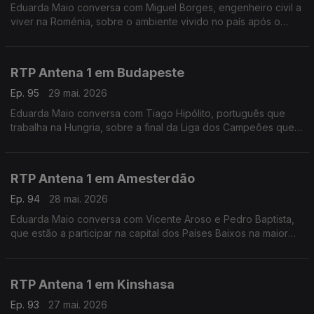
Eduarda Maio conversa com Miguel Borges, engenheiro civil a
viver na Roménia, sobre o ambiente vivido no país após o
drone russo que atingiu um prédio residencial em Galati.
RTP Antena 1 em Budapeste
Ep. 95
29 mai. 2026
Eduarda Maio conversa com Tiago Hipólito, português que
trabalha na Hungria, sobre a final da Liga dos Campeões que
vai decorrer em Budapeste e ainda sobre a visita do novo
primeiro ministro húngaro a Bruxelas.
RTP Antena 1 em Amesterdão
Ep. 94
28 mai. 2026
Eduarda Maio conversa com Vicente Aroso e Pedro Baptista,
que estão a participar na capital dos Países Baixos na maior
conferência de nanossatélites da Europa, o SmallSat. Estão
num equipa do Instituto Superior Técnico.
RTP Antena 1 em Kinshasa
Ep. 93
27 mai. 2026