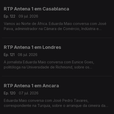
Espanha. Ainda as dificuldades dos governos regionais.
RTP Antena 1 em Casablanca
Ep. 122
09 jul. 2026
Vamos ao Norte de África. Eduarda Maio conversa com José
Paiva, administrador na Câmara de Comércio, Indústria e
Serviços de Portugal, sobre o jogo de mais logo entre
Marrocos e França e o impacto do Mundial nos negócios
RTP Antena 1 em Londres
Ep. 121
08 jul. 2026
A jornalista Eduarda Maio conversa com Eunice Goes,
politóloga na Universidade de Richmond, sobre os
preparativos finais para a abertura oficial das candidaturas à
liderança do Partido Trabalhista no Reino Unido.
RTP Antena 1 em Ancara
Ep. 120
07 jul. 2026
Eduarda Maio conversa com José Pedro Tavares,
correspondente na Turquia, sobre o arranque da cimeira da
NATO, um encontro que levou a que muita gente tirasse férias