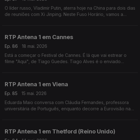
O líder russo, Vladimir Putin, aterra hoje na China para dois dias
de reuniões com Xi Jinping. Neste Fuso Horário, vamos a
Moscovo, ao encontro do jornalista Evgueni Muravich,
perceber os contornos desta visita.
RTP Antena 1 em Cannes
Ep. 86
18 mai. 2026
Está a começar o Festival de Cannes. É lá que vai estrear o
filme "Aqui", de Tiago Guedes. Tiago Alves é o enviado
especial da rádio à capital francesa do cinema e fala-nos dos
filmes que estão em exibição.
RTP Antena 1 em Viena
Ep. 85
15 mai. 2026
Eduarda Maio conversa com Cláudia Fernandes, professora
universitária de Português, enquanto decorre a Eurovisão na
Áustria. Numa edição com boicotes pela presença de Israel,
qual o ambiente no país?
RTP Antena 1 em Thetford (Reino Unido)