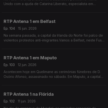
Unido com a ajuda de Catarina Liberato, especialista em
Política Externa britãnica e docente universitária.
RTP Antena 1 em Belfast
Ep. 104
15 jun. 2026
Na semana passada, a capital da Irlanda do Norte foi palco de
violentos protestos anti-imigrantes.Vamos a Belfast, neste Fuso
Horário, perguntar à portuguesa Filipa Maia como estão agora
os ânimos no país.
RTP Antena 1 em Maputo
Ep. 103
12 jun. 2026
Acontecem hoje em Quelimane as cerimónias fúnebres de D.
Osório Afonso, assassinado no sábado. Em Maputo, a capital
de Moçambique, o jornalista Tiago Contreiras dá conta dos
últimos desenvolvimentos deste crime.
RTP Antena 1 na Flórida
Ep. 102
11 jun. 2026