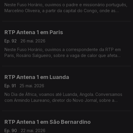
Neste Fuso Horário, ouvimos o padre e missionário português,
Marcelino Oliveira, a partir da capital do Congo, onde as
autoridades de saúde tentam conter o surto de Ébola que já
provocou mais de 100 mortes.
RTP Antena 1 em Paris
Ep. 92
26 mai. 2026
Neste Fuso Horário, ouvimos a correspondente da RTP em
Paris, Rosário Salgueiro, sobre a vaga de calor que afeta
França e outros países europeus.
RTP Antena 1 em Luanda
Ep. 91
25 mai. 2026
No Dia de África, voamos até Luanda, Angola. Conversamos
com Armindo Laureano, diretor do Novo Jornal, sobre a
importância deste dia, mas também sobre o perigo do ébola e
a tragédia numa mina de ouro em Nambuangongo.
RTP Antena 1 em São Bernardino
Ep. 90
22 mai. 2026