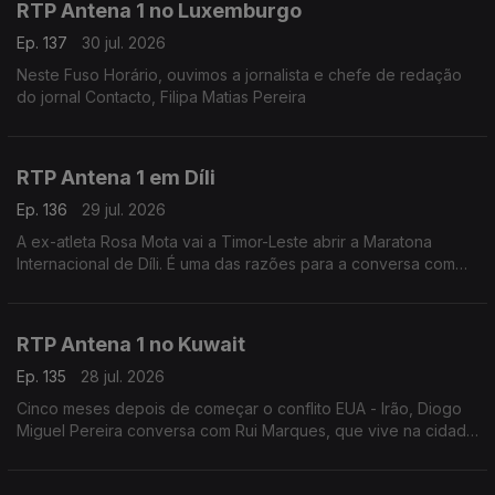
RTP Antena 1 no Luxemburgo
Ep. 137
30 jul. 2026
Neste Fuso Horário, ouvimos a jornalista e chefe de redação
do jornal Contacto, Filipa Matias Pereira
RTP Antena 1 em Díli
Ep. 136
29 jul. 2026
A ex-atleta Rosa Mota vai a Timor-Leste abrir a Maratona
Internacional de Díli. É uma das razões para a conversa com
Marisa Serafim, correspondente da Lusa no país. Ainda a
tolerância zero contra o jogo online ilegal.
RTP Antena 1 no Kuwait
Ep. 135
28 jul. 2026
Cinco meses depois de começar o conflito EUA - Irão, Diogo
Miguel Pereira conversa com Rui Marques, que vive na cidade
do Kuwait, sobre a situação neste país - que tem o mesmo
nome que a capital.