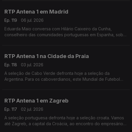
na região: "Nunca vi esta cidade tão vazia".
RTP Antena 1 em Madrid
Ep. 119
06 jul. 2026
Eduarda Maio conversa com Hilário Caixeiro da Cunha,
conselheiro das comunidades portuguesas em Espanha, sobre
as perspectivas da população para o duelo ibérico de logo à
noite nos oitavos de final do Mundial de futebol
RTP Antena 1 na Cidade da Praia
Ep. 118
03 jul. 2026
A seleção de Cabo Verde defronta hoje a seleção da
Argentina. Para os caboverdianos, este Mundial de Futebol
tem sido uma festa. É isso que nos conta o jornalista Carlos
Santos, a partir da Cidade da Praia.
RTP Antena 1 em Zagreb
Ep. 117
02 jul. 2026
A seleção portuguesa defronta hoje a seleção croata. Vamos
até Zagreb, a capital da Croácia, ao encontro do empresário
André Mendo, para saber como é que o país está a viver este