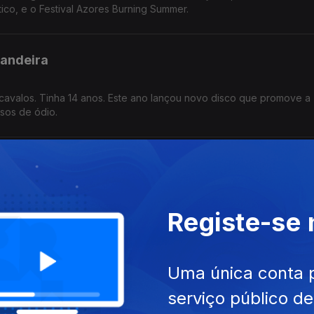
tico, e o Festival Azores Burning Summer.
Bandeira
cavalos. Tinha 14 anos. Este ano lançou novo disco que promove a
sos de ódio.
va com Noémia Gonçalves
ício numa instalação de ar condicionado e um tropeção frente ao C
Registe-se
os Gomes da Silva é a empresária que mudou tudo por amor.
o José
Uma única conta 
serviço público d
uguês que vive entre Nova Iorque e o Porto, dedicando-se à perfor