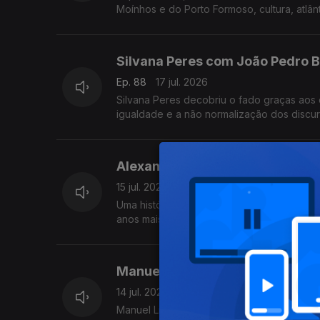
Moínhos e do Porto Formoso, cultura, atlân
Silvana Peres com João Pedro 
Ep. 88
17 jul. 2026
Silvana Peres decobriu o fado graças aos 
igualdade e a não normalização dos discur
Alexandra Matos Gomes da Sil
15 jul. 2026
Uma história de amor "empresarial" com in
anos mais velho, da Couto. Alexandra Mat
Manuel Linhares com Diamantin
14 jul. 2026
Manuel Linhares é um cantor de jazz port