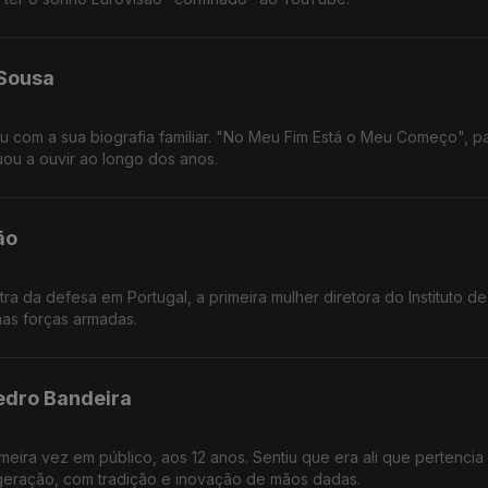
 Sousa
u com a sua biografia familiar. "No Meu Fim Está o Meu Começo", pa
tuou a ouvir ao longo dos anos.
ão
stra da defesa em Portugal, a primeira mulher diretora do Instituto d
nas forças armadas.
edro Bandeira
meira vez em público, aos 12 anos. Sentiu que era ali que pertencia
geração, com tradição e inovação de mãos dadas.