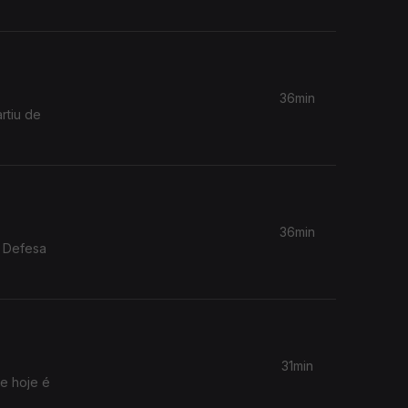
36min
rtiu de
36min
e Defesa
31min
 e hoje é