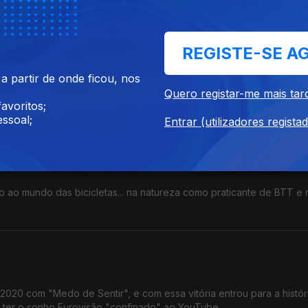
 Trabalhou e estudou com grandes músicos internacionais.
REGISTE-SE A
las
 partir de onde ficou, nos
 Associação Cultural d’Orfeu celebra connosco os 30 desta institui
Quero registar-me mais tar
viagens por muitas e variadas artes.
avoritos;
ssoal;
Entrar (utilizadores regista
ro
 ao mundo das bicicletas... na natureza como praticante de BTT e 
 Volta a Portugal, foram 4.
2020 com "Medo de Sentir", e com essa vitória entrou para a histór
r ter o sonho Eurovisão "confinado" ao YouTube.