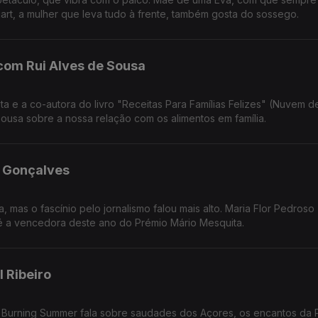
rt, a mulher que leva tudo à frente, também gosta do sossego.
com Rui Alves de Sousa
as Para Famílias Felizes" (Nuvem de Ideias).
Sousa sobre a nossa relação com os alimentos em família.
 Gonçalves
a, mas o fascínio pelo jornalismo falou mais alto. Maria Flor Pedroso
reivindicativa, assertiva, sensível, curiosa, é a vencedora deste ano do Prémio Mário Mesquita.
 Ribeiro
es Burning Summer fala sobre saudades dos Açores, os encantos da 