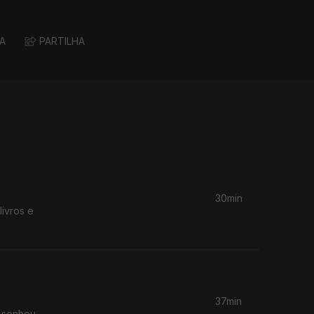
A
PARTILHA
30min
livros e
37min
 sonhou,