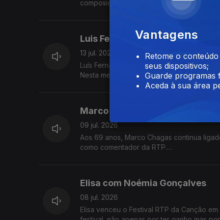
composição e ao ensino.
Vantagens
Luis Fernandes com Edgar Cane
13 jul. 2026
Retome o conteúdo a
Luís Fernandes, um dos seus fundadores da
seus dispositivos;
Nesta mesa também se contam histórias de 
Guarde programas f
Aceda à sua área pe
Marco Chagas com Marco Ribei
09 jul. 2026
Aos 69 anos, Marco Chagas continua ligado
como comentador da RTP.
Até 2012, foi o ciclista com mais vitórias na
Elisa com Noémia Gonçalves
08 jul. 2026
Elisa venceu o Festival RTP da Canção em 
festival, não apenas por ter ganho mas po