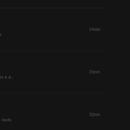
34min
e
33min
 e é...
32min
o dado