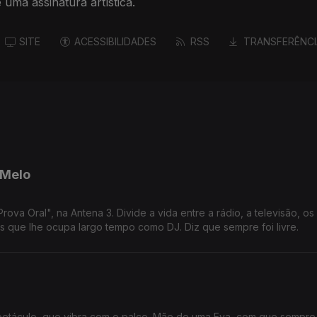
uma assinatura artística.
SITE
ACESSIBILIDADES
RSS
TRANSFERÊNCI
 Melo
a Oral", na Antena 3. Divide a vida entre a rádio, a televisão, os 
 que lhe ocupa largo tempo como DJ. Diz que sempre foi livre.
spetáculo, que vibra com o palco. Mãe de uma Eva, com que sempre