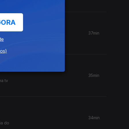
GORA
37min
ção.
de
dos)
35min
na tv
34min
ia do