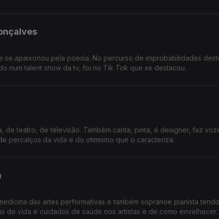
onçalves
ue se apaixonou pela poesia. No percurso de improbabilidades dest
do num talent show da tv, foi no Tik Tok que se destacou.
de teatro, de televisão. Também canta, pinta, é designer, faz vozes
de percalços da vida e do otimismo que o caracteriza.
a
m medicina das artes performativas e também sopranoe pianista tend
as de vida e cuidados de saúde nos artistas e de como envelhecer.