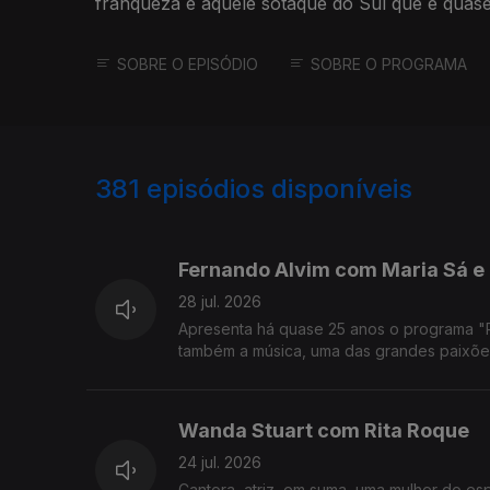
franqueza e aquele sotaque do Sul que é quase 
SOBRE O EPISÓDIO
SOBRE O PROGRAMA
381
episódios disponíveis
941154
936966
Fernando Alvim com Maria Sá e
28 jul. 2026
Apresenta há quase 25 anos o programa "Prov
também a música, uma das grandes paixões
Wanda Stuart com Rita Roque
24 jul. 2026
Cantora, atriz, em suma, uma mulher do e