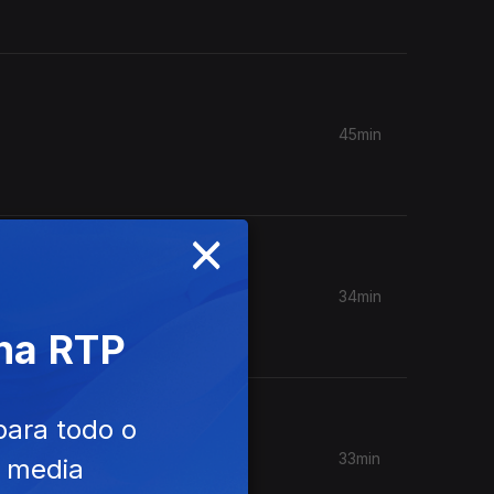
45min
×
34min
EO, 33
 na RTP
para todo o
33min
e media
mance, à