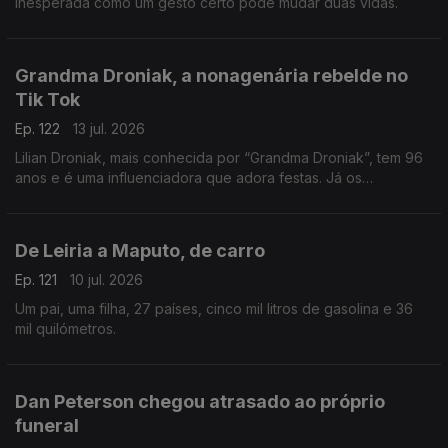
inesperada como um gesto certo pode mudar duas vidas.
Grandma Droniak, a nonagenária rebelde no
Tik Tok
Ep. 122
13 jul. 2026
Lilian Droniak, mais conhecida por “Grandma Droniak”, tem 96
anos e é uma influenciadora que adora festas. Já os
"vizinhos" do lar... não são tão fãs!
De Leiria a Maputo, de carro
Ep. 121
10 jul. 2026
Um pai, uma filha, 27 países, cinco mil litros de gasolina e 36
mil quilómetros.
Dan Peterson chegou atrasado ao próprio
funeral