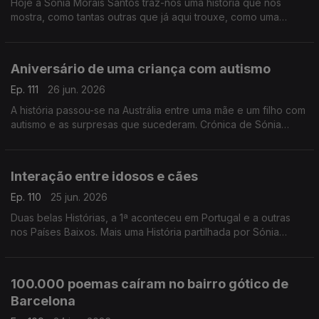
Hoje a Sónia Morais Santos traz-nos uma história que nos
mostra, como tantas outras que já aqui trouxe, como uma
contrariedade pode fechar uma porta e abrir outra.
Aniversário de uma criança com autismo
Ep. 111
26 jun. 2026
A história passou-se na Austrália entre uma mãe e um filho com
autismo e as surpresas que sucederam. Crónica de Sónia
Morais Santos
Interação entre idosos e cães
Ep. 110
25 jun. 2026
Duas belas Histórias, a 1ª aconteceu em Portugal e a outras
nos Países Baixos. Mais uma História partilhada por Sónia
Morais Santos
100.000 poemas caíram no bairro gótico de
Barcelona