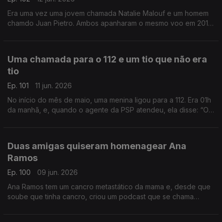
Era uma vez uma jovem chamada Natalie Malouf e um homem
chamdo Juan Pietro. Ambos apanharam o mesmo voo em 2016,
e por acaso, ficaram sentados lado a lado no avião. E assim
nasceu um grande amor.
Uma chamada para o 112 e um tio que não era
tio
Ep. 101
11 jun. 2026
No início do mês de maio, uma menina ligou para a 112. Era 01h
da manhã, e, quando o agente da PSP atendeu, ela disse: “Olá
tio!” O agente respondeu que não era nenhum tio, mas acabou
a salvar esta menina.
Duas amigas quiseram homenagear Ana
Ramos
Ep. 100
09 jun. 2026
Ana Ramos tem um cancro metastático da mama e, desde que
soube que tinha cancro, criou um podcast que se chama
“Principio Activo”, que já está na sua 3ª temporada. Duas
amigas querem que mais gente a ouça.