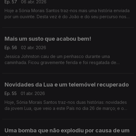
Ep. 57
06 abr. 2026
Hoje a Sónia Morais Santos traz-nos mais uma história enviada
por um ouvinte. Desta vez é do João e do seu percurso nos
Caminhos de Santiago.
Mais um susto que acabou bem!
Ep. 56
02 abr. 2026
Jessica Johnston caiu de um penhasco durante uma
caminhada. Ficou gravemente ferida e foi resgatada de
helicóptero, mas a sua cadela que estava com ela, não foi
encontrada. Um grupo juntou-se para a para a procurar.
Novidades da Lua e um telemóvel recuperado
Ep. 55
01 abr. 2026
Hoje, Sónia Morais Santos traz-nos duas histórias: novidades
da jovem Lua, que veio a este País no dia 26 de março; e o
relato de um pai que conseguiu recuperar o telemóvel
perdido do filho graças a uma pessoa boa.
Uma bomba que não explodiu por causa de um