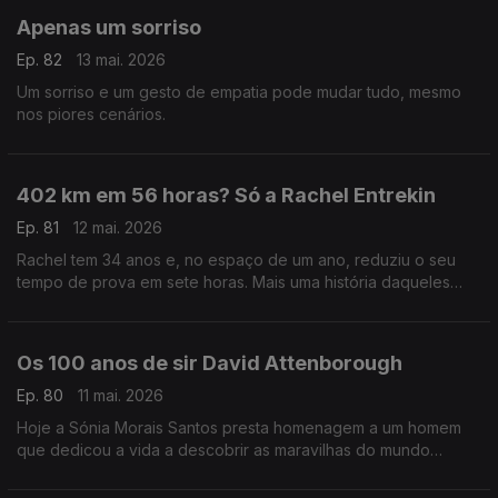
Apenas um sorriso
Ep. 82
13 mai. 2026
Um sorriso e um gesto de empatia pode mudar tudo, mesmo
nos piores cenários.
402 km em 56 horas? Só a Rachel Entrekin
Ep. 81
12 mai. 2026
Rachel tem 34 anos e, no espaço de um ano, reduziu o seu
tempo de prova em sete horas. Mais uma história daqueles
seres meio sobrenaturais a que a Sónia Morais Santos já nos
habituou.
Os 100 anos de sir David Attenborough
Ep. 80
11 mai. 2026
Hoje a Sónia Morais Santos presta homenagem a um homem
que dedicou a vida a descobrir as maravilhas do mundo
animal: Sir David Attenborough.