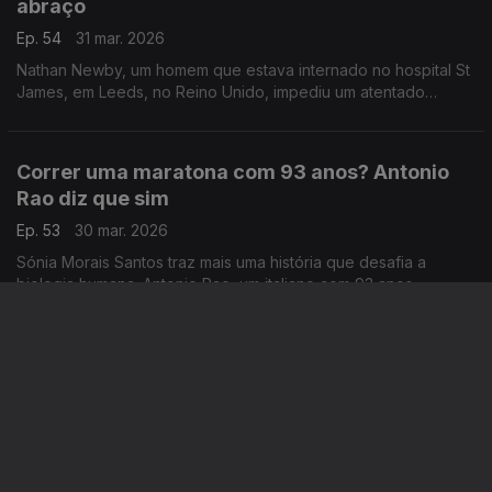
abraço
Ep. 54
31 mar. 2026
Nathan Newby, um homem que estava internado no hospital St
James, em Leeds, no Reino Unido, impediu um atentado
terrorista com uma conversa e um abraço.
Correr uma maratona com 93 anos? Antonio
Rao diz que sim
Ep. 53
30 mar. 2026
Sónia Morais Santos traz mais uma história que desafia a
biologia humana. Antonio Rao, um italiano com 93 anos,
terminou a sua 31ª Maratona de Roma em 7 horas, 9 minutos e
30 segundos.
Richard foi bater à porta certa
Ep. 52
27 mar. 2026
Richard Pulley, de 78 anos, trabalhava como estafeta de
comida nos EUA até que um dia tocou à campainha de de uma
mulher chamada Brittany Smith. A partir daí, tudo mudou.