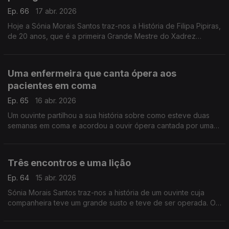
Ep. 66
17 abr. 2026
Hoje a Sónia Morais Santos traz-nos a História de Filipa Pipiras,
de 20 anos, que é a primeira Grande Mestre do Xadrez
portuguesa.
Uma enfermeira que canta ópera aos
pacientes em coma
Ep. 65
16 abr. 2026
Um ouvinte partilhou a sua história sobre como esteve duas
semanas em coma e acordou a ouvir ópera cantada por uma
enfermeira.
Três encontros e uma lição
Ep. 64
15 abr. 2026
Sónia Morais Santos traz-nos a história de um ouvinte cuja
companheira teve um grande susto e teve de ser operada. O
nosso ouvinte não cabia em si de preocupação, contudo, três
encontros mudaram tudo.