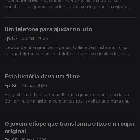
Hoje a Sónia Morais Santos traz-nos a história do Wilson
Sanches - um jovem almadense que se enganou na estrada,
mas descobriu uma forma de voltar a encontrar o caminho. No
final, uma supresa inesperada.
Um telefone para ajudar no luto
Ep. 87
20 mai. 2026
Depois de uma grande tragédia, Colin e Gail instalaram uma
cabine telefónica com um telefone de disco desligado, no
meio de um deserto nos EUA. Chama-se telefone de vento e
tem origem no Japão.
Esta história dava um filme
Ep. 86
19 mai. 2026
Holly Shearer tinha apenas 15 anos quando ficou grávida do
Benjamim. Uma história com tantas reviravoltas que dava um
filme. Daqueles com finais felizes, claro.
O jovem etíope que transforma o lixo em roupa
original