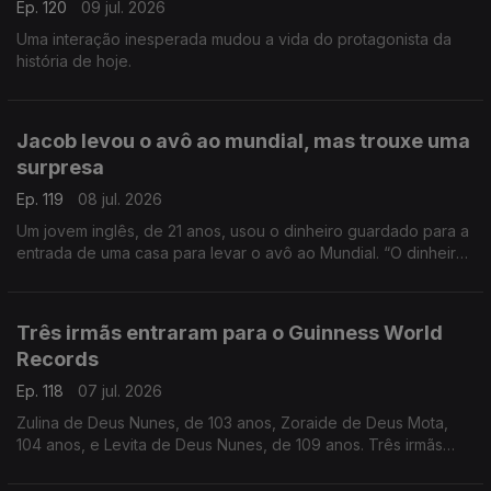
Ep. 120
09 jul. 2026
Uma interação inesperada mudou a vida do protagonista da
história de hoje.
Jacob levou o avô ao mundial, mas trouxe uma
surpresa
Ep. 119
08 jul. 2026
Um jovem inglês, de 21 anos, usou o dinheiro guardado para a
entrada de uma casa para levar o avô ao Mundial. “O dinheiro,
a gente recupera, mas as lembranças são para sempre”, disse.
Três irmãs entraram para o Guinness World
Records
Ep. 118
07 jul. 2026
Zulina de Deus Nunes, de 103 anos, Zoraide de Deus Mota,
104 anos, e Levita de Deus Nunes, de 109 anos. Três irmãs
que, ao todo, perfazem 316 anos.