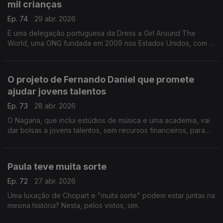
mil crianças
Ep. 74
29 abr. 2026
É uma delegação portuguesa da Dress a Girl Around The
World, uma ONG fundada em 2009 nos Estados Unidos, com a
missão de fazer vestidos para doar a meninas e países
carenciados. Daqui já chegaram a 42 países!
O projeto de Fernando Daniel que promete
ajudar jovens talentos
Ep. 73
28 abr. 2026
O Nagana, que inclui estúdios de música e uma academia, vai
dar bolsas a jovens talentos, sem recursos financeiros, para
estudar na área.
Paula teve muita sorte
Ep. 72
27 abr. 2026
Uma luxação de Chopart e "muita sorte" podem estar juntas na
mesma história? Nesta, pelos vistos, sim.