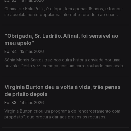
Ep. 85
18 mai. 2026
Chama-se Kalu Putik, é etíope, tem apenas 15 anos, e tornou-
se absolutamente popular na internet e fora dela ao criar
peças de roupa que parecem alta-costura, a partir daquilo que
encontrar no lixo
"Obrigada, Sr. Ladrão. Afinal, foi sensível ao
meu apelo"
Ep. 84
15 mai. 2026
Sónia Morais Santos traz-nos outra história enviada por uma
ouvinte. Desta vez, começa com um carro roubado mas acaba
(mais ou menos) bem.
Virginia Burton deu a volta à vida, três penas
de prisão depois
Ep. 83
14 mai. 2026
Virginia Burton criou um programa de “encarceramento com
propósito”, que procura dar aos presos os recursos
necessários para que possam reconstruir as suas vidas e
voltarem a ser cidadãos integrados na sociedade.