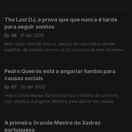
próprio.
The Last DJ, a prova que que nunca é tarde
para seguir sonhos
Ep. 68
21 abr. 2026
Nick Hayes tem 68 anos e, depois de uma vida a vender
pastilhas de travões, tornou-se DJ e tornou-se num fenómeno
nas redes sociais ,da noite para o dia.
Pedro Queirós está a angariar fundos para
causas sociais
Ep. 67
20 abr. 2026
Hoje a Sónia Morais Santos traz-nos a história de um herói,
cujo objetivo á angariar dinheiro para aplicar em causas
sociais: uma no Nepal e a outra por cá, na Comunidade Vida e
Paz.
A primeira Grande Mestre do Xadrez
portuguesa