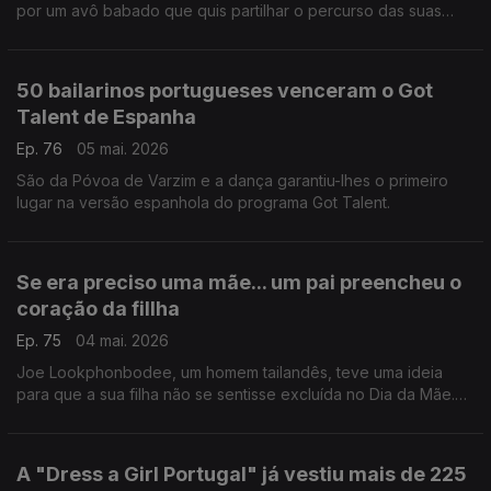
por um avô babado que quis partilhar o percurso das suas
netas no mundo da ginástica acrobática.
50 bailarinos portugueses venceram o Got
Talent de Espanha
Ep. 76
05 mai. 2026
São da Póvoa de Varzim e a dança garantiu-lhes o primeiro
lugar na versão espanhola do programa Got Talent.
Se era preciso uma mãe... um pai preencheu o
coração da fillha
Ep. 75
04 mai. 2026
Joe Lookphonbodee, um homem tailandês, teve uma ideia
para que a sua filha não se sentisse excluída no Dia da Mãe.
Se era preciso uma mãe... ele podia ser uma.
A "Dress a Girl Portugal" já vestiu mais de 225