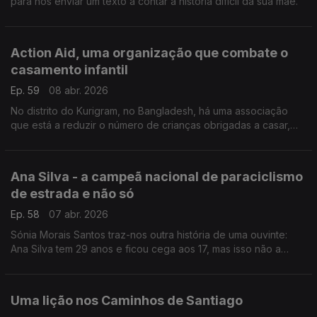
para nos enviar um texto a contar a história dificil da sua mãe.
Action Aid, uma organização que combate o
casamento infantil
Ep. 59
08 abr. 2026
No distrito do Kurigram, no Bangladesh, há uma associação
que está a reduzir o número de crianças obrigadas a casar,
mesmo depois de se ter tornado ilegal.
Ana Silva - a campeã nacional de paraciclismo
de estrada e não só
Ep. 58
07 abr. 2026
Sónia Morais Santos traz-nos outra história de uma ouvinte:
Ana Silva tem 29 anos e ficou cega aos 17, mas isso não a
parou.
Uma lição nos Caminhos de Santiago