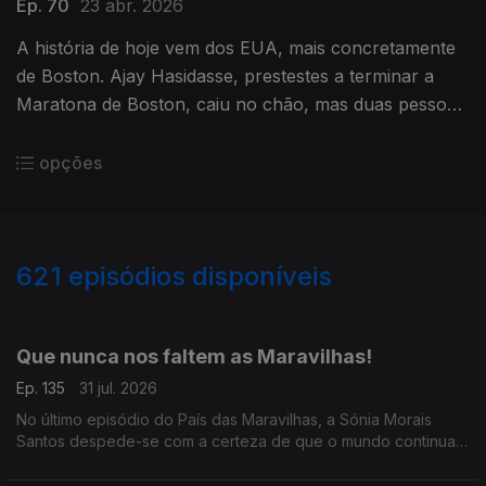
Ep. 70
23 abr. 2026
A história de hoje vem dos EUA, mais concretamente
de Boston. Ajay Hasidasse, prestestes a terminar a
Maratona de Boston, caiu no chão, mas duas pessoas
ajudara-no a terminar.
opções
621
episódios disponíveis
942805
939394
934758
930416
926524
922208
917769
Que nunca nos faltem as Maravilhas!
Ep. 135
31 jul. 2026
No último episódio do País das Maravilhas, a Sónia Morais
Santos despede-se com a certeza de que o mundo continua
cheio de boas histórias.