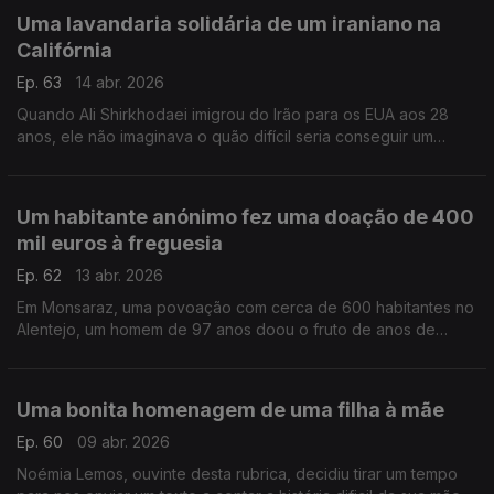
Uma lavandaria solidária de um iraniano na
Califórnia
Ep. 63
14 abr. 2026
Quando Ali Shirkhodaei imigrou do Irão para os EUA aos 28
anos, ele não imaginava o quão difícil seria conseguir um
emprego, mesmo com a sua formação em Biologia Molecular.
Mas deu a volta, sem esquecer os outros.
Um habitante anónimo fez uma doação de 400
mil euros à freguesia
Ep. 62
13 abr. 2026
Em Monsaraz, uma povoação com cerca de 600 habitantes no
Alentejo, um homem de 97 anos doou o fruto de anos de
trabalho à freguesia.
Uma bonita homenagem de uma filha à mãe
Ep. 60
09 abr. 2026
Noémia Lemos, ouvinte desta rubrica, decidiu tirar um tempo