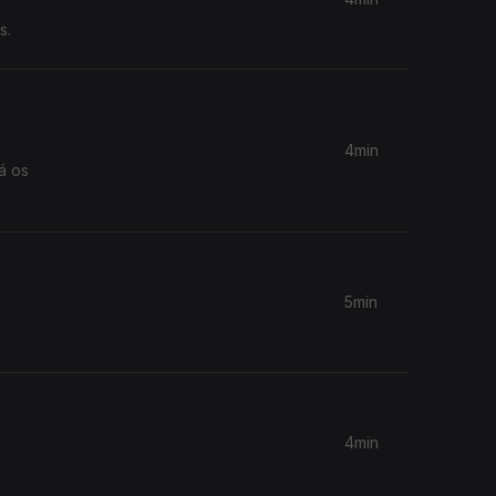
s.
4min
á os
5min
4min