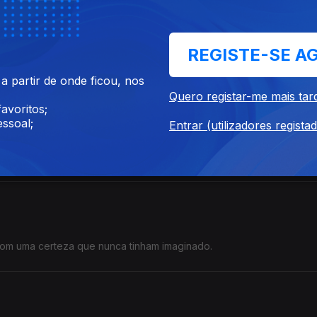
REGISTE-SE A
har liberdade, e não perdê-la.
 partir de onde ficou, nos
Quero registar-me mais tar
avoritos;
ssoal;
Entrar (utilizadores regista
gar duas famílias separadas por um oceano.
 com uma certeza que nunca tinham imaginado.