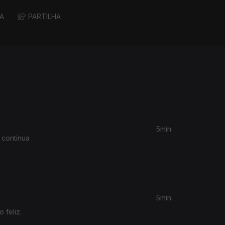
A
PARTILHA
5min
 continua
5min
 feliz.