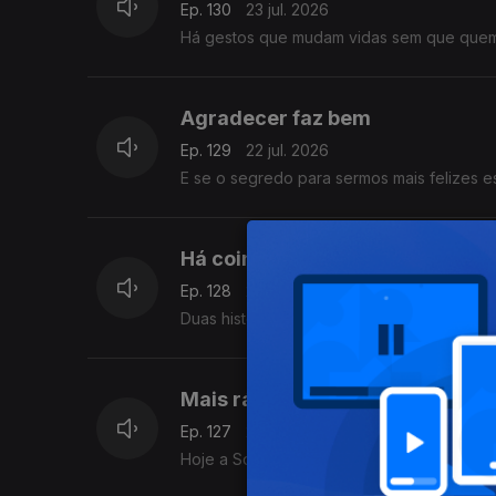
Ep. 130
23 jul. 2026
Há gestos que mudam vidas sem que quem 
Agradecer faz bem
Ep. 129
22 jul. 2026
E se o segredo para sermos mais felizes e
Há coincidências difíceis de es
Ep. 128
21 jul. 2026
Duas histórias mostram que, às vezes, o 
Mais rápido do que o medo
Ep. 127
20 jul. 2026
Hoje a Sónia Morais Santos traz-nos a his