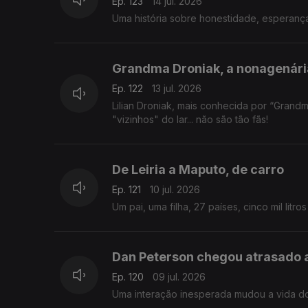
Ep. 123
14 jul. 2026
Uma história sobre honestidade, esperanç
Grandma Droniak, a nonagenária
Ep. 122
13 jul. 2026
Lilian Droniak, mais conhecida por “Grandm
"vizinhos" do lar... não são tão fãs!
De Leiria a Maputo, de carro
Ep. 121
10 jul. 2026
Um pai, uma filha, 27 países, cinco mil litro
Dan Peterson chegou atrasado a
Ep. 120
09 jul. 2026
Uma interação inesperada mudou a vida do 