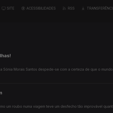
SITE
ACESSIBILIDADES
RSS
TRANSFERÊNCI
lhas!
s, a Sónia Morais Santos despede-se com a certeza de que o mundo
m
como um roubo numa viagem teve um desfecho tão improvável quanto