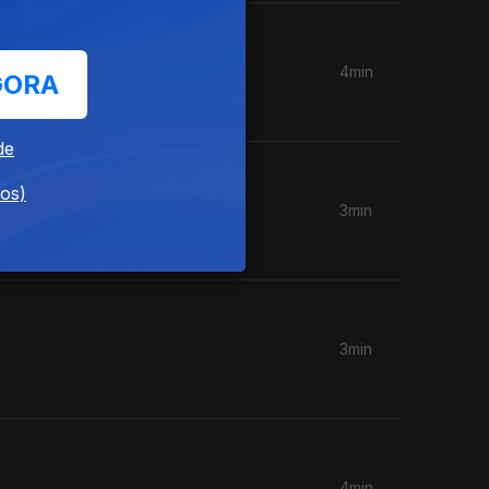
4min
GORA
de
dos)
3min
3min
4min