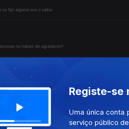
os faz alguma vez o saiba.
stivesse no hábito de agradecer?
quecer
amor encontra uma forma inesperada de recomeçar.
Registe-se
Uma única conta 
tória de um menino que nunca deixou que lhe dissessem até onde pod
serviço público d