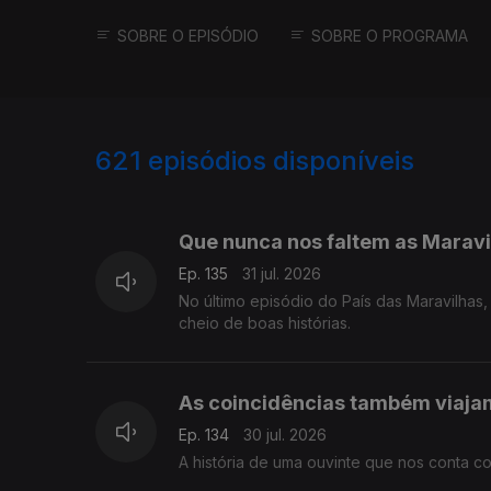
SOBRE O EPISÓDIO
SOBRE O PROGRAMA
621
episódios disponíveis
942805
939394
934758
Que nunca nos faltem as Maravi
Ep. 135
31 jul. 2026
No último episódio do País das Maravilha
cheio de boas histórias.
As coincidências também viaja
Ep. 134
30 jul. 2026
A história de uma ouvinte que nos conta 