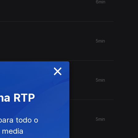
6min
5min
×
5min
 na RTP
para todo o
5min
ia ir.
e media