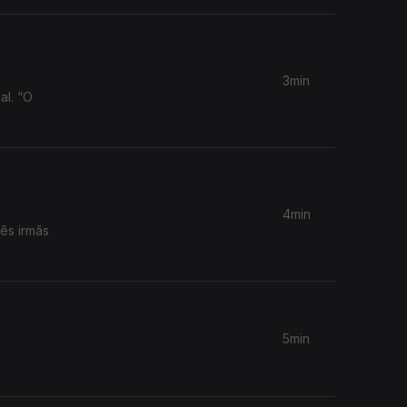
3min
al. “O
4min
ês irmãs
5min