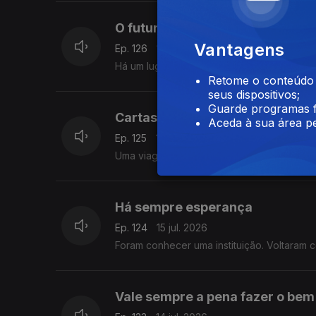
O futuro mora aqui
Vantagens
Ep. 126
17 jul. 2026
Há um lugar onde envelhecer significa gan
Retome o conteúdo a
seus dispositivos;
Guarde programas f
Cartas de Longe
Aceda à sua área pe
Ep. 125
16 jul. 2026
Uma viagem iniciada em 1912 continua a li
Há sempre esperança
Ep. 124
15 jul. 2026
Foram conhecer uma instituição. Voltaram
Vale sempre a pena fazer o bem