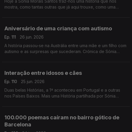
Hoje a Sónia Morais Santos traz-nos uma história que nos
mostra, como tantas outras que já aqui trouxe, como uma
contrariedade pode fechar uma porta e abrir outra.
Aniversário de uma criança com autismo
Ep. 111
26 jun. 2026
A história passou-se na Austrália entre uma mãe e um filho com
autismo e as surpresas que sucederam. Crónica de Sónia
Morais Santos
Interação entre idosos e cães
Ep. 110
25 jun. 2026
Duas belas Histórias, a 1ª aconteceu em Portugal e a outras
nos Países Baixos. Mais uma História partilhada por Sónia
Morais Santos
100.000 poemas caíram no bairro gótico de
Barcelona