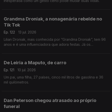
inesperada como um gesto certo pode mudar duas vidas.
Grandma Droniak, a nonagenária rebelde no
Tik Tok
Ep. 122
13 jul. 2026
Lilian Droniak, mais conhecida por “Grandma Droniak”, tem 96
anos e é uma influenciadora que adora festas. Já os
"vizinhos" do lar... não são tão fãs!
De Leiria a Maputo, de carro
Ep. 121
10 jul. 2026
Um pai, uma filha, 27 países, cinco mil litros de gasolina e 36
mil quilómetros.
Dan Peterson chegou atrasado ao próprio
funeral