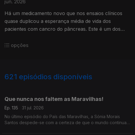
jun. 2026
Há um medicamento novo que nos ensaios clínicos
quase duplicou a esperança média de vida dos
pacientes com cancro do pâncreas. Este é um dos
cancros mais letais conhecidos pela Medicina.
opções
621
episódios disponíveis
942805
939394
934758
930416
Que nunca nos faltem as Maravilhas!
Ep. 135
31 jul. 2026
No último episódio do País das Maravilhas, a Sónia Morais
Santos despede-se com a certeza de que o mundo continua
cheio de boas histórias.