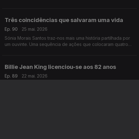
Três coincidências que salvaram uma vida
Ep. 90
25 mai. 2026
Sónia Morais Santos traz-nos mais uma história partilhada por
um ouvinte. Uma sequência de ações que colocaram quatro
pessoas no mesmo caminho e uma vida foi salva.
Billie Jean King licenciou-se aos 82 anos
Ep. 89
22 mai. 2026
Sónia Morais Santos traz-nos uma história para nos lembrar de
que nunca é demasiado tarde para nada.
Wilson Saches escreveu o livro "Diários de um
Recluso"
Ep. 88
21 mai. 2026