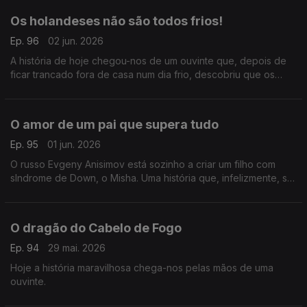
Os holandeses não são todos frios!
Ep. 96
02 jun. 2026
A história de hoje chegou-nos de um ouvinte que, depois de
ficar trancado fora de casa num dia frio, descobriu que os
estereótipos não incluem toda a gente.
O amor de um pai que supera tudo
Ep. 95
01 jun. 2026
O russo Evgeny Anisimov está sozinho a criar um filho com
sIndrome de Down, o Misha. Uma história que, infelizmente, se
repete muito, mas importante de lembrar no Dia Mundial da
Criança.
O dragão do Cabelo de Fogo
Ep. 94
29 mai. 2026
Hoje a história maravilhosa chega-nos pelas mãos de uma
ouvinte.