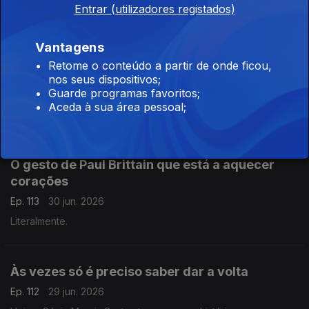
Entrar (utilizadores registados)
Estar acordado no próprio velório? Foi o que
Vantagens
Tiago Pitthan fez
Retome o conteúdo a partir de onde ficou,
nos seus dispositivos;
Ep. 114
01 jul. 2026
Guarde programas favoritos;
Tiago Pitthan tem 49 anos e um cancro terminal organizou uma
Aceda à sua área pessoal;
festa para o seu velório... em vida.
O gesto de Paul Brittain que está a aquecer
corações
Ep. 113
30 jun. 2026
Literalmente.
Às vezes só é preciso saber dar a volta
Ep. 112
29 jun. 2026