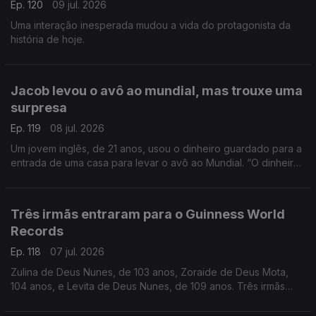
Ep. 120
09 jul. 2026
Uma interação inesperada mudou a vida do protagonista da
história de hoje.
Jacob levou o avô ao mundial, mas trouxe uma
surpresa
Ep. 119
08 jul. 2026
Um jovem inglês, de 21 anos, usou o dinheiro guardado para a
entrada de uma casa para levar o avô ao Mundial. “O dinheiro,
a gente recupera, mas as lembranças são para sempre”, disse.
Três irmãs entraram para o Guinness World
Records
Ep. 118
07 jul. 2026
Zulina de Deus Nunes, de 103 anos, Zoraide de Deus Mota,
104 anos, e Levita de Deus Nunes, de 109 anos. Três irmãs
que, ao todo, perfazem 316 anos.