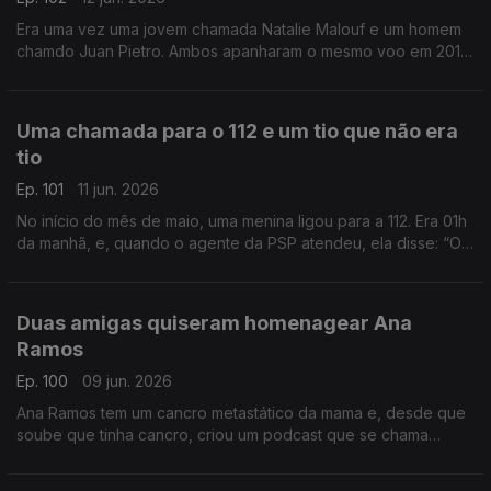
Era uma vez uma jovem chamada Natalie Malouf e um homem
chamdo Juan Pietro. Ambos apanharam o mesmo voo em 2016,
e por acaso, ficaram sentados lado a lado no avião. E assim
nasceu um grande amor.
Uma chamada para o 112 e um tio que não era
tio
Ep. 101
11 jun. 2026
No início do mês de maio, uma menina ligou para a 112. Era 01h
da manhã, e, quando o agente da PSP atendeu, ela disse: “Olá
tio!” O agente respondeu que não era nenhum tio, mas acabou
a salvar esta menina.
Duas amigas quiseram homenagear Ana
Ramos
Ep. 100
09 jun. 2026
Ana Ramos tem um cancro metastático da mama e, desde que
soube que tinha cancro, criou um podcast que se chama
“Principio Activo”, que já está na sua 3ª temporada. Duas
amigas querem que mais gente a ouça.