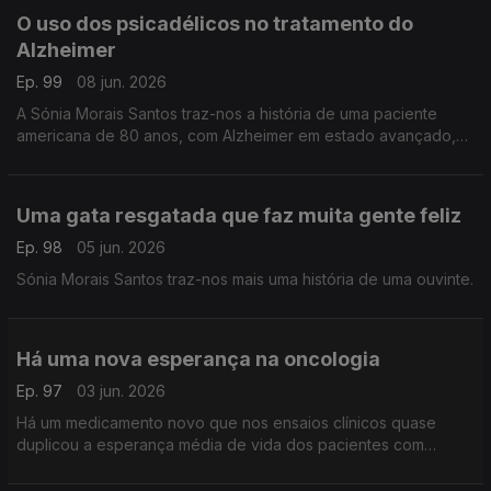
O uso dos psicadélicos no tratamento do
Alzheimer
Ep. 99
08 jun. 2026
A Sónia Morais Santos traz-nos a história de uma paciente
americana de 80 anos, com Alzheimer em estado avançado,
que apresentou sinais notáveis ??de progresso com um
tratamento inovador.
Uma gata resgatada que faz muita gente feliz
Ep. 98
05 jun. 2026
Sónia Morais Santos traz-nos mais uma história de uma ouvinte.
Há uma nova esperança na oncologia
Ep. 97
03 jun. 2026
Há um medicamento novo que nos ensaios clínicos quase
duplicou a esperança média de vida dos pacientes com
cancro do pâncreas. Este é um dos cancros mais letais
conhecidos pela Medicina.