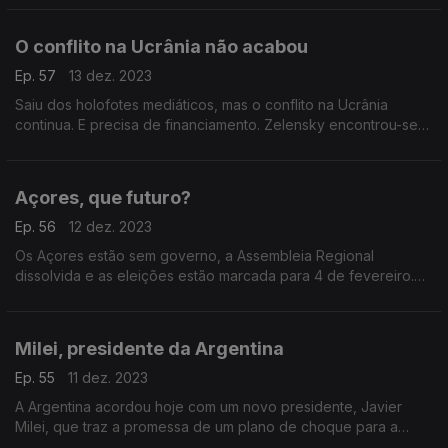
passo? João Gobern e Mafalda Anjos respondem.
O conflito na Ucrânia não acabou
Ep. 57
13 dez. 2023
Saiu dos holofotes mediáticos, mas o conflito na Ucrânia
continua. E precisa de financiamento. Zelensky encontrou-se
novamente com Joe Biden, que tenta advertir os
Republicanos, que estão a bloquear uma nova ajuda.
Açores, que futuro?
Ep. 56
12 dez. 2023
Os Açores estão sem governo, a Assembleia Regional
dissolvida e as eleições estão marcada para 4 de fevereiro.
João Gobern e Manuel Falcão avaliam a situação do
arquipélago e o futuro que se espera.
Milei, presidente da Argentina
Ep. 55
11 dez. 2023
A Argentina acordou hoje com um novo presidente, Javier
Milei, que traz a promessa de um plano de choque para a
economia. Mafalda Anjos e Raquel Varela antecipam o futuro