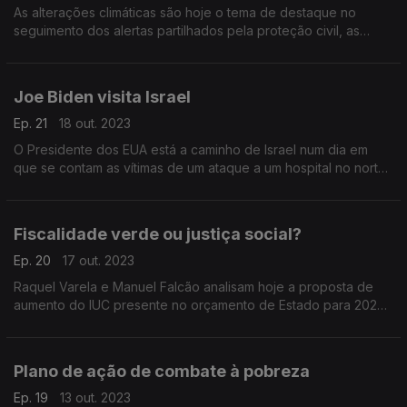
As alterações climáticas são hoje o tema de destaque no
seguimento dos alertas partilhados pela proteção civil, as
anomalias climáticas e a crise eminente. Hoje com Rosário Lira,
João Gobern e Raquel Varela.
Joe Biden visita Israel
Ep. 21
18 out. 2023
O Presidente dos EUA está a caminho de Israel num dia em
que se contam as vítimas de um ataque a um hospital no norte
da faixa de Gaza. João Gobern, Mafalda Anjos e Rosário Lira
analisam a temática em destaque.
Fiscalidade verde ou justiça social?
Ep. 20
17 out. 2023
Raquel Varela e Manuel Falcão analisam hoje a proposta de
aumento do IUC presente no orçamento de Estado para 2024
e a sua justificação relacionada com os custos ambientais.
Plano de ação de combate à pobreza
Ep. 19
13 out. 2023