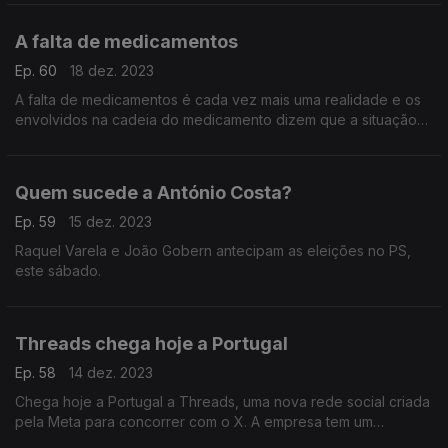
A falta de medicamentos
Ep. 60
18 dez. 2023
A falta de medicamentos é cada vez mais uma realidade e os
envolvidos na cadeia do medicamento dizem que a situação
não deverá melhorar porque as causas subsistem. Hoje com
Manuel Falcão e Raquel Varela.
Quem sucede a António Costa?
Ep. 59
15 dez. 2023
Raquel Varela e João Gobern antecipam as eleições no PS,
este sábado.
Threads chega hoje a Portugal
Ep. 58
14 dez. 2023
Chega hoje a Portugal a Threads, uma nova rede social criada
pela Meta para concorrer com o X. A empresa tem um
passado negativo na proteção dos dados. Justifica dar este