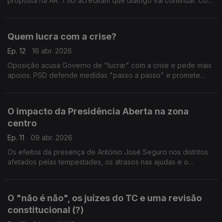
proposta na AR. TSD acreditam que diálogo vai continuar. Com
Pedro Roque (PSD/TSD), Miguel Cabrita (PS), Mário Amorim
Lopes (IL) e Bernardino Soares (PCP).
Quem lucra com a crise?
Ep. 12
16 abr. 2026
Oposição acusa Governo de "lucrar" com a crise e pede mais
apoios. PSD defende medidas "passo a passo" e promete
equilíbrio. Com Marco Claudino (PSD), João Torres (PS),
Patrícia Gonçalves (L) e Miguel Rangel (IL).
O impacto da Presidência Aberta na zona
centro
Ep. 11
09 abr. 2026
Os efeitos da presença de António José Seguro nos distritos
afetados pelas tempestades, os atrasos nas ajudas e o
"alinhamento" entre Belém e São Bento. Com Hugo Oliveira
(PSD), João Ribeiro (CH) e Nuno Fazenda (PS).
O "não é não", os juízes do TC e uma revisão
constitucional (?)