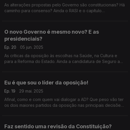
As alterações propostas pelo Governo são constitucionais? Há
caminho para consenso? Ainda o RASI e o capítulo
"escondido". Com António Rodrigues (PSD), Rita Matias
(Chega), Isabel Moreira (PS) e Paulo Muacho (Livre).
O novo Governo é mesmo novo? E as
presidenciais?
Ep. 20
05 jun. 2025
As críticas da oposição às escolhas na Saúde, na Cultura e
para a Reforma do Estado. Ainda a candidatura de Seguro a
Belém. Com Miguel Guimarães (PSD), Pedro Vaz (PS), Paulo
Núncio (CDS-PP) e Joana Mortágua (BE).
Eu é que sou o líder da oposição!
Ep. 19
29 mai. 2025
Afinal, como e com quem vai dialogar a AD? Que peso vão ter
os dois maiores partidos da oposição nas principais decisões?
E a revisão constitucional? Com Inês Palma Ramalho (PSD),
Pedro Vaz (PS) e Rita Matias (Chega).
Faz sentido uma revisão da Constituição?