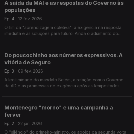
A saída da MAI e as respostas do Governo às
populações
Ep. 4
12 fev. 2026
O fim da "aprendizagem coletiva", a exigência na resposta
imediata e as soluções para futuro. Ainda o adiamento do
debate com o primeiro-ministro. Com Nuno Gonçalves (PSD),
Rita Matias (CH) e Marina Gonçalves (PS).
Do poucochinho aos números expressivos. A
vitória de Seguro
Ep. 3
09 fev. 2026
A legitimidade do mandato Belém, a relação com o Governo
da AD e as promessas de exigência após as tempestades.
Com António Rodrigues (PSD), Eurico Brilhante Dias (PS), Rui
Cardoso(CH) e Fabian Figueiredo (BE).
Montenegro "morno" e uma campanha a
ferver
Ep. 2
22 jan. 2026
O "silêncio" do primeiro-ministro, os apoios da segunda volta