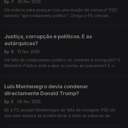
Ep. 7
20 fev. 2025
Há motivos para avançar com uma moção de censura? PSD
lamenta "aproveitamento político". Chega e PS criticam
"silêncio" do primeiro-ministro. Com Hugo Carneiro (PSD),
João Paulo Rebelo (PS) e Rita Matias (Chega).
Justiça, corrupção e políticos. E as
autárquicas?
Ep. 6
13 fev. 2025
Há falta de compromisso político no combate à corrupção? O
Ministério Público está a abrir as portas ao populismo? E o
"comportamento" dos titulares de cargos políticos? Com
António Rodrigues (PSD) e Isabel Moreira (PS).
Luís Montenegro devia condenar
directamente Donald Trump?
Ep. 5
06 fev. 2025
BE e PS acusam Montenegro de falta de coragem. PSD diz
que nem sempre se podem levar a sério as palavras de
Trump. Com Cristovão Norte (PSD), Miguel Costa Matos (PS) e
Joana Mortágua (BE). Edição de Natália Carvalho.