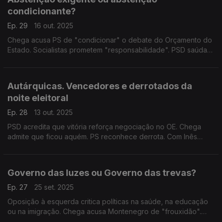
condicionante?
Ep. 29
16 out. 2025
Chega acusa PS de "condicionar" o debate do Orçamento do
Estado. Socialistas prometem "responsabilidade". PSD saúda
"compromisso" da oposição. Com Alberto Fonseca (PSD),
Carlos Pereira (PS) e Rui Afonso (Chega).
Autárquicas. Vencedores e derrotados da
noite eleitoral
Ep. 28
13 out. 2025
PSD acredita que vitória reforça negociação no OE. Chega
admite que ficou aquém. PS reconhece derrota. Com Inês
Palma Ramalho (PSD), António Mendonça Mendes (PS),
Felicidade Vital (Chega) e Paulo Muacho (Livre).
Governo das luzes ou Governo das trevas?
Ep. 27
25 set. 2025
Oposição à esquerda critica políticas na saúde, na educação
ou na imigração. Chega acusa Montenegro de "frouxidão".
Com Alexandre Poço (PSD), Rita Matias (Chega), Mariana