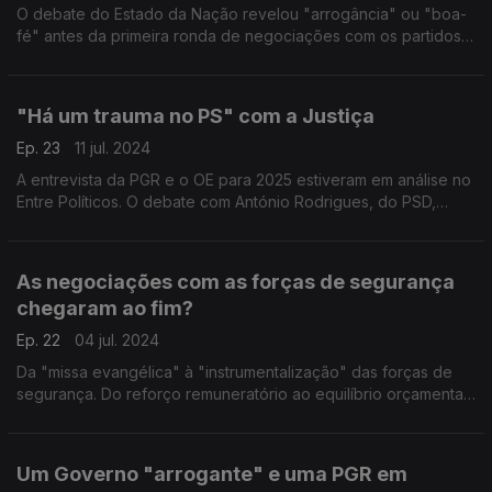
O debate do Estado da Nação revelou "arrogância" ou "boa-
fé" antes da primeira ronda de negociações com os partidos?
Com Alexandre Poço (PSD), António Filipe (PCP), João Torres
(PS) e Rita Matias (CH).
"Há um trauma no PS" com a Justiça
Ep. 23
11 jul. 2024
A entrevista da PGR e o OE para 2025 estiveram em análise no
Entre Políticos. O debate com António Rodrigues, do PSD,
Eurico Brilhante Dias, do PS, e Paulo Muacho, do LIVRE,
moderado pela jornalista Natália Carvalho.
As negociações com as forças de segurança
chegaram ao fim?
Ep. 22
04 jul. 2024
Da "missa evangélica" à "instrumentalização" das forças de
segurança. Do reforço remuneratório ao equilíbrio orçamental.
E ainda os avisos do FMI. Com Carlos Pereira (PS), Hugo
Carneiro (PSD) e Rodrigo Taxa (Chega).
Um Governo "arrogante" e uma PGR em