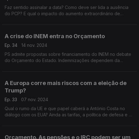
Faz sentido assinalar a data? Como deve ser lida a ausência
do PCP? E qual o impacto do aumento extraordinário de
pensões proposto pelo PS? Com Eurico Brilhante Dias (PS),
Paulo Núncio (CDS-PP) e Vasco Cardoso (PCP).
A crise do INEM entra no Orçamento
Ep. 34
14 nov. 2024
PS admite propostas sobre financiamento do INEM no debate
do Orçamento do Estado. Indemnizações dependem da
conclusão de inquéritos. Com Alexandre Poço (PSD), João
Paulo Correia (PS) e Joana Mortágua (BE).
A Europa corre mais riscos com a eleição de
Trump?
Ep. 33
07 nov. 2024
Qual o rumo da UE e que papel caberá a António Costa no
diálogo com os EUA? Ainda as tarifas, a política de defesa e o
populismo. Com Liliana Reis (PSD), Paulo Pisco (PS) e Rodrigo
Saraiva (IL).
Orçamento. As pensões e o IRC podem ser um