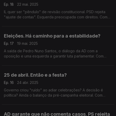
Ep. 18
22 mai. 2025
IL quer ser "pêndulo" de revisão constitucional. PSD rejeita
"ajuste de contas". Esquerda preocupada com direitos. Com
Cristóvão Norte (PSD), Eurico Brilhante Dias (PS), Paulo
Muacho (LIVRE) e Rodrigo Saraiva (IL).
Eleições. Há caminho para a estabilidade?
Ep. 17
19 mai. 2025
A saída de Pedro Nuno Santos, o diálogo da AD com a
oposição e uma esquerda a garantir luta parlamentar. Com
António Rodrigues (PSD), Marina Gonçalves (PS), Rita Matias
(Chega), António Filipe (PCP) e Marisa Matias (BE).
25 de abril. Então e a festa?
Ep. 16
24 abr. 2025
Governo criou "ruído" ao adiar celebrações? A decisão é
política? Ainda o balanço da pré-campanha eleitoral. Com
Alexandre Poço (PSD), António Mendonça Mendes (PS),
Joana Cordeiro (IL) e Joana Mortágua (BE).
AD garante que não comenta casos, PS rejeita