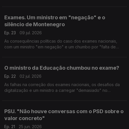
Cristóvão Norte (PSD), Mariana Vieira da Silva (PS), Patrícia
Almeida (CH) e Bernardino Soares (PCP).
Exames. Um ministro em "negação" e o
silêncio de Montenegro
Ep. 23
09 jul. 2026
As consequências políticas do caso dos exames nacionais,
com um ministro "em negação" e um chumbo por "falta de
enunciado". Com Pedro Alves (PSD), Maria José Aguiar (CH),
Aida Carvalho (PS) e Fabian Figueiredo (BE).
O ministro da Educação chumbou no exame?
Ep. 22
02 jul. 2026
As falhas na correção dos exames nacionais, os desafios da
digitalização e um ministro a carregar "demasiado" no
acelerador. Com Pedro Alves (PSD), Aida Carvalho (PS), Filipa
Pinto (LIVRE) e Angélique da Teresa (IL).
PSU. "Não houve conversas com o PSD sobre o
valor concreto"
Ep. 21
25 jun. 2026