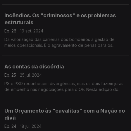
um entendimento.
Incêndios. Os "criminosos" e os problemas
estruturais
Ep. 26
19 set. 2024
Da valorização das carreiras dos bombeiros à gestão de
meios operacionais. E o agravamento de penas para os
incendiários? Com António Rodrigues (PSD), Jorge Pinto
(LIVRE), Ricardo Pinheiro (PS) e Rita Matias (CHEGA).
As contas da discórdia
Ep. 25
25 jul. 2024
PS e PSD reconhecem divergências, mas os dois fazem juras
de empenho nas negociações para o OE. Nesta edição do
"Entre Políticos" ouvimos Hugo Soares (PSD), Alexandra
Leitão (PS) e Joana Mortágua (BE).
Um Orçamento às "cavalitas" com a Nação no
divã
Ep. 24
18 jul. 2024