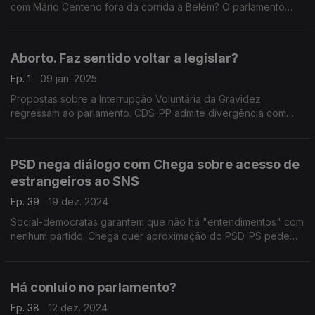
com Mário Centeno fora da corrida a Belém? O parlamento
está viciado no tema da segurança? Debate com Alexandre
Poço (PSD) e Marina Gonçalves (PS).
Aborto. Faz sentido voltar a legislar?
Ep. 1
09 jan. 2025
Propostas sobre a Interrupção Voluntária da Gravidez
regressam ao parlamento. CDS-PP admite divergência com
PSD. Esquerda insiste no alargamento. Com Fernanda Mateus
(PCP), Isabel Moreira (PS) e Paulo Núncio (CDS-PP).
PSD nega diálogo com Chega sobre acesso de
estrangeiros ao SNS
Ep. 39
19 dez. 2024
Social-democratas garantem que não há "entendimentos" com
nenhum partido. Chega quer aproximação do PSD. PS pede
mais dados e aponta "populismo". Com João Paulo Correia
(PS), Miguel Guimarães (PSD) e Rita Matias (Chega).
Há conluio no parlamento?
Ep. 38
12 dez. 2024