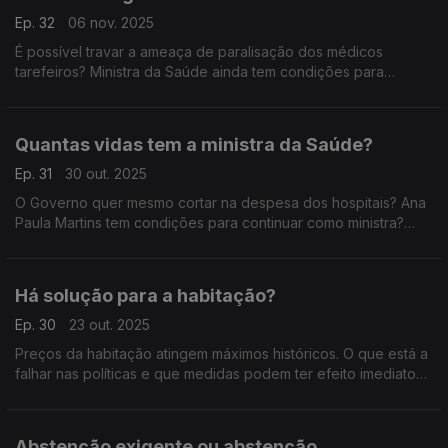
Ep. 32
06 nov. 2025
É possível travar a ameaça de paralisação dos médicos
tarefeiros? Ministra da Saúde ainda tem condições para
continuar? Com Isabel Fernandes (PSD), Susana Correia PS),
Felicidade Vital (Chega) e Paulo Muacho (LIVRE).
Quantas vidas tem a ministra da Saúde?
Ep. 31
30 out. 2025
O Governo quer mesmo cortar na despesa dos hospitais? Ana
Paula Martins tem condições para continuar como ministra?
Com Andreia Bernardo (PSD), Sofia Andrade (PS), Angélique
Da Teresa (IL) e Bernardino Soares (PCP).
Há solução para a habitação?
Ep. 30
23 out. 2025
Preços da habitação atingem máximos históricos. O que está a
falhar nas políticas e que medidas podem ter efeito imediato?
Com Gonçalo Lage (PSD), Francisco Gomes (Chega), Marina
Gonçalves (PS) e Miguel Rangel (IL).
Abstenção exigente ou abstenção