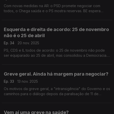
Com novas medidas na AR: o PSD promete negociar com
todos, o Chega saúda e o PS mostra reservas. BE espera
mobilização nas ruas. Com Gonçalo Lage (PSD), Marina
Gonçalves (PS), Carlos Barbosa (CH) e Joana Mortágua (BE).
Esquerda e direita de acordo: 25 de novembro
não é o 25 de abril
Ep. 34
20 nov. 2025
PS, CDS e IL todos de acordo: o 25 de novembro não pode
ser equiparado ao 25 de abril, mas consolidou a Democracia.
O debate com Ana Gomes (PS), Filipe Costa (PS), Ribeiro e
Castro (CDS) e Rodrigo Saraiva (IL).
Greve geral. Ainda há margem para negociar?
Ep. 33
13 nov. 2025
Os motivos da greve geral, a "intransigência" do Governo e os
caminhos para o diálogo depois da paralisação de 11 de
dezembro. Com Ana Mendes Godinho (PS), Pedro Roque
(PSD), Rita Matias (Chega) e Vasco Cardoso (PCP).
Vem aí uma greve na saúde?