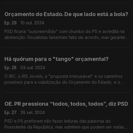
resolve nada. E os próximos capítulos?
Orçamento do Estado. De que lado está a bola?
Ep. 29
10 out. 2024
PSD ficaria "surpreendido" com chumbo do PS e acredita na
abstenção. Socialistas lamentam falta de acordo, mas garantem
"serenidade" na análise da proposta orçamental. Com
Alexandre Poço (PSD) e Miguel Cabrita (PS).
Há quórum para o "tango" orçamental?
Ep. 28
03 out. 2024
O IRC, o IRS Jovem, a "proposta irrecusável" e os caminhos
possíveis para a viabilização do Orçamento do Estado, e o
protesto dos bombeiros. Com Alexandre Poço (PSD), António
Mendonça Mendes (PS) e João Almeida (CDS-PP).
OE. PR pressiona “todos, todos, todos”, diz PSD
Ep. 27
26 set. 2024
PSD e PS preferem não fazer leituras das palavras do
Presidente da República, mas admitem que podem ser vistas
como uma forma de “pressão” para os partidos chegarem a