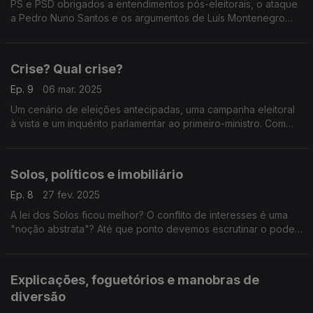
PS e PSD obrigados a entendimentos pós-eleitorais, o ataque
a Pedro Nuno Santos e os argumentos de Luís Montenegro
para a campanha. Com António Mendonça Mendes (PS),
Cristóvão Norte (PSD) e Rita Matias (Chega).
Crise? Qual crise?
Ep. 9
06 mar. 2025
Um cenário de eleições antecipadas, uma campanha eleitoral
à vista e um inquérito parlamentar ao primeiro-ministro. Com
António Filipe (PCP), Hugo Carneiro (PSD), Mariana Leitão (IL)
e Mariana Vieira da Silva (PS).
Solos, políticos e imobiliário
Ep. 8
27 fev. 2025
A lei dos Solos ficou melhor? O conflito de interesses é uma
"noção abstrata"? Até que ponto devemos escrutinar o poder
político? Com Isabel Mendes Lopes (LIVRE), Joana Mortágua
(BE) e Mário Amorim Lopes (IL).
Explicações, foguetórios e manobras de
diversão