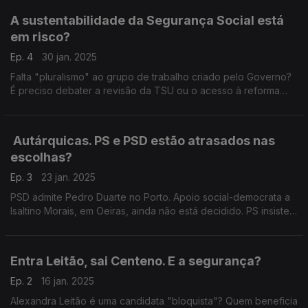
A sustentabilidade da Segurança Social está
em risco?
Ep. 4
30 jan. 2025
Falta "pluralismo" ao grupo de trabalho criado pelo Governo?
É preciso debater a revisão da TSU ou o acesso à reforma
antecipada? Com Mário Amorim Lopes (IL), Miguel Cabrita (PS)
e Paulo Muacho (LIVRE).
Autárquicas. PS e PSD estão atrasados nas
escolhas?
Ep. 3
23 jan. 2025
PSD admite Pedro Duarte no Porto. Apoio social-democrata a
Isaltino Morais, em Oeiras, ainda não está decidido. PS insiste
em movimento para derrotar Carlos Moedas. Com Pedro Alves
(PSD) e Pedro Vaz (PS).
Entra Leitão, sai Centeno. E a segurança?
Ep. 2
16 jan. 2025
Alexandra Leitão é uma candidata "bloquista"? Quem beneficia