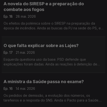
A novela do SIRESP e a preparação do
combate aos fogos
Ep. 18
28 mai. 2026
Os efeitos da polémica sobre o SIRESP na preparação da
época de incêndios. Ainda as buscas da PJ na sede do PS, em
Lisboa. Com António Rodrigues (PSD), André Rijo (PS),
Madalena Cordeiro (CH) e Jorge Pinto (L).
O que falta explicar sobre as Lajes?
Ep. 17
21 mai. 2026
Esquerda questiona uso da base. PSD defende que
explicações foram dadas. Ainda as reações à detenção de
portugueses em Israel. Com Regina Bastos (PSD), João Torres
(PS), Miguel Rangel (IL) e Fabian Figueiredo (BE).
A ministra da Saúde passa no exame?
Ep. 16
14 mai. 2026
Os pedidos de demissão, a evolução dos números, os
tarefeiros e a resposta do SNS. Ainda o Pacto para a Saúde.
Com Miguel Guimarães (PSD), Patrícia Nascimento (CHEGA),