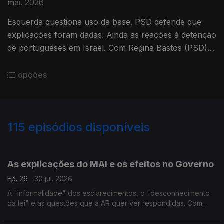
mai. 2026
Esquerda questiona uso da base. PSD defende que
explicações foram dadas. Ainda as reações à detenção
de portugueses em Israel. Com Regina Bastos (PSD),
João Torres (PS), Miguel Rangel (IL) e Fabian
Figueiredo (BE).
opções
115
episódios disponíveis
929061
908572
881687
845770
826364
803794
771380
748282
As explicações do MAI e os efeitos no Governo
Ep. 26
30 jul. 2026
A "informalidade" dos esclarecimentos, o "desconhecimento
da lei" e as questões que a AR quer ver respondidas. Com
Inês Palma Ramalho (PSD), Alexandra Leitão (PS), Jorge
Miguel Teixeira (IL) e Fabian Figueiredo (BE).