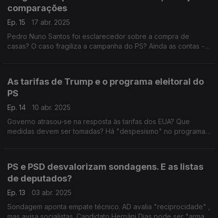
comparações
Ep. 15
17 abr. 2025
Pedro Nuno Santos foi esclarecedor sobre a compra de
casas? O caso fragiliza a campanha do PS? Ainda as contas - e
a ameaça de défice - dos programas eleitorais. Com Eurico
Brilhante Dias (PS) e Paulo Núncio (CDS-PP).
As tarifas de Trump e o programa eleitoral do
PS
Ep. 14
10 abr. 2025
Governo atrasou-se na resposta às tarifas dos EUA? Que
medidas devem ser tomadas? Há "despesismo" no programa
do PS? Com António Mendonça Mendes (PS), Cristóvão Norte
(PSD), Joana Cordeiro (IL) e Paula Santos (PCP).
PS e PSD desvalorizam sondagens. E as listas
de deputados?
Ep. 13
03 abr. 2025
Sondagem aponta empate técnico. AD avalia "reciprocidade" ,
mas avisa socialistas. Candidato Hernâni Dias pode ser "arma