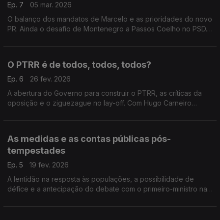
Ep. 7
05 mar. 2026
O balanço dos mandatos de Marcelo e as prioridades do novo
PR. Ainda o desafio de Montenegro a Passos Coelho no PSD.
Com Emídio Guerreiro (PSD), Rui Paulo Sousa (CH), António
Mendonça Mendes (PS) e António Filipe (PCP).
O PTRR é de todos, todos, todos?
Ep. 6
26 fev. 2026
A abertura do Governo para construir o PTRR, as críticas da
oposição e o ziguezague no lay-off. Com Hugo Carneiro
(PSD), Eduardo Teixeira (CH), Nuno Fazenda (PS) e Alfredo
Maia (PCP).
As medidas e as contas públicas pós-
tempestades
Ep. 5
19 fev. 2026
A lentidão na resposta às populações, a possibilidade de
défice e a antecipação do debate com o primeiro-ministro na
AR. Com Paulo Lopes Marcelo (PSD), André Rijo (PS), Patrícia
Gonçalves (L) e João Alves Ambrósio (IL).