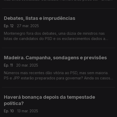
de arremesso" na campanha? Com Alexandre Poço (PSD) e
Marina Gonçalves (PS).
Debates, listas e imprudências
Ep. 12
27 mar. 2025
Montenegro fora dos debates, uma dúzia de ministros nas
listas de candidatos do PSD e os esclarecimentos dados a
Manuel Luís Goucha. Com António Rodrigues (PSD), Joana
Mortágua (BE) e Mariana Vieira da Silva (PS).
Madeira. Campanha, sondagens e previsões
Ep. 11
20 mar. 2025
Números mais recentes dão vitória ao PSD, mas sem maioria.
PS e JPP estarão preparados para governar? Ainda os casos
judiciais e a crise política nacional. Com Maximiano Martins (PS)
e Tranquada Gomes (PSD).
Haverá bonança depois da tempestade
política?
Ep. 10
13 mar. 2025