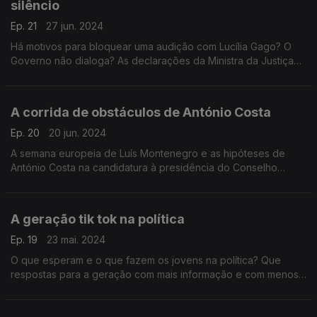
silêncio
Ep. 21
27 jun. 2024
Há motivos para bloquear uma audição com Lucília Gago? O
Governo não dialoga? As declarações da Ministra da Justiça
foram inapropriadas? Com António Filipe (PCP), Patrícia Gilvaz
(IL) e Rita Matias (CH).
A corrida de obstáculos de António Costa
Ep. 20
20 jun. 2024
A semana europeia de Luís Montenegro e as hipóteses de
António Costa na candidatura à presidência do Conselho
Europeu. Com Ana Mendes Godinho (PS), Liliana Reis (PSD) e
Rui Tavares (LIVRE)
A geração tik tok na política
Ep. 19
23 mai. 2024
O que esperam e o que fazem os jovens na política? Que
respostas para a geração com mais informação e com menos
condições de vida? Hoje com Ana Gabriela Cabilhas (PSD),
Miguel Costa Matos (PS) e Patricia Gilvaz (IL).