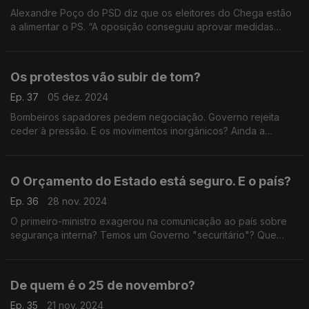
Alexandre Poço do PSD diz que os eleitores do Chega estão
a alimentar o PS. “A oposição conseguiu aprovar medidas
justas”, responde Miguel Costa Matos, do PS. Falamos também
de imigração e de limites no acesso ao SNS.
Os protestos vão subir de tom?
Ep. 37
05 dez. 2024
Bombeiros sapadores pedem negociação. Governo rejeita
ceder à pressão. E os movimentos inorgânicos? Ainda a
gestão do debate parlamentar. Com António Filipe (PCP),
Mariana Leitão (IL) e Paulo Muacho (LIVRE).
O Orçamento do Estado está seguro. E o país?
Ep. 36
28 nov. 2024
O primeiro-ministro exagerou na comunicação ao país sobre
segurança interna? Temos um Governo "securitário"? Que
surpresas pode ainda trazer o Orçamento do Estado? Com
António Rodrigues (PSD) e Marina Gonçalves (PS).
De quem é o 25 de novembro?
Ep. 35
21 nov. 2024