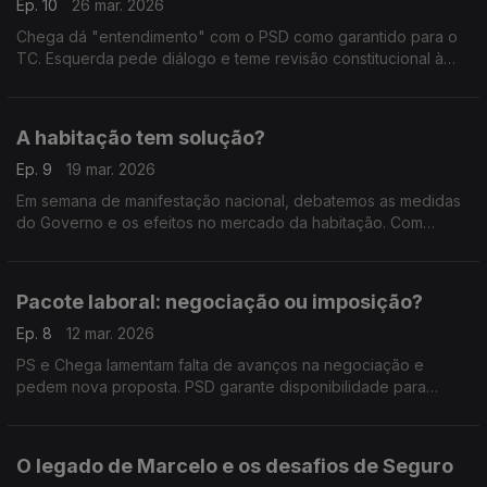
Ep. 10
26 mar. 2026
Chega dá "entendimento" com o PSD como garantido para o
TC. Esquerda pede diálogo e teme revisão constitucional à
direita. Com Inês Palma Ramalho (PSD), Isabel Moreira (PS),
Rita Matias (CHEGA) e Paulo Muacho (LIVRE).
A habitação tem solução?
Ep. 9
19 mar. 2026
Em semana de manifestação nacional, debatemos as medidas
do Governo e os efeitos no mercado da habitação. Com
Francisco Covelinhas Lopes (PSD), Marina Gonçalves (PS) e
Angélique Da Teresa (IL).
Pacote laboral: negociação ou imposição?
Ep. 8
12 mar. 2026
PS e Chega lamentam falta de avanços na negociação e
pedem nova proposta. PSD garante disponibilidade para
dialogar e acredita em entendimento. Com Isaura Morais
(PSD), Miguel Cabrita (PS) e Felicidade Vital (CH).
O legado de Marcelo e os desafios de Seguro