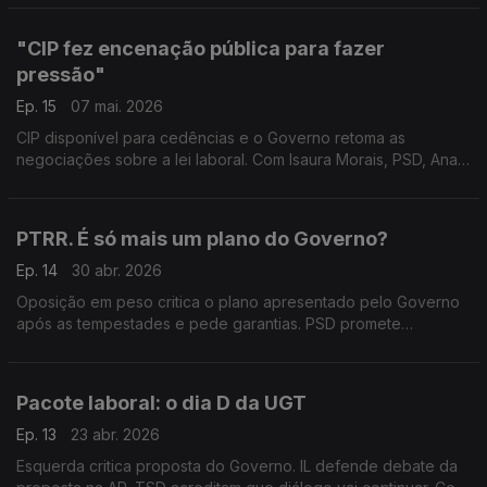
Susana Correia (PS) e Bernardino Soares (PCP).
"CIP fez encenação pública para fazer
pressão"
Ep. 15
07 mai. 2026
CIP disponível para cedências e o Governo retoma as
negociações sobre a lei laboral. Com Isaura Morais, PSD, Ana
Mendes Godinho, PS, e Carvalho da Silva, antigo secretário-
geral da CGTP.
PTRR. É só mais um plano do Governo?
Ep. 14
30 abr. 2026
Oposição em peso critica o plano apresentado pelo Governo
após as tempestades e pede garantias. PSD promete
"ambição". Com João Antunes dos Santos (PSD), Eduardo
Teixeira (CH), Nuno Fazenda (PS) e Patrícia Gonçalves (L).
Pacote laboral: o dia D da UGT
Ep. 13
23 abr. 2026
Esquerda critica proposta do Governo. IL defende debate da