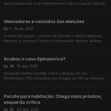
das presidenciais e os entendimentos sobre o pacote laboral.
Com Cristóvão Norte (PSD), Marina Gonçalves (PS) e Rita
Matias (CHEGA).
Vencedores e vencidos das eleições
Ep. 1
19 jan. 2026
A vitória de Seguro, os erros de Gouveia e Melo e Marques
Mendes, a surpresa Cotrim e o inesperado Ventura. Análise
com António Mendonça Mendes, André Pardal, Felicidade
Vital, Inês Palma Ramalho e Rodrigo Saraiva.
Acabou o caso Spinumviva?
Ep. 36
18 dez. 2025
Oposição mantém dúvidas sobre a atuação de Luís
Montenegro. PSD considera que imagem do PM sai reforçada.
Com António Rodrigues (PSD), Rita Matias (CH), Isabel Moreira
(PS), Paulo Muacho (L) e Fabian Figueiredo (BE).
Pacote para habitação: Chega mais próximo,
esquerda critica
Ep. 35
04 dez. 2025