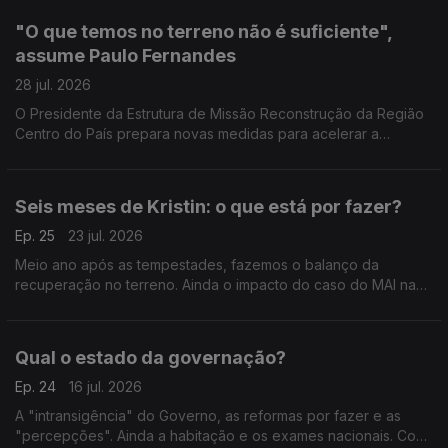
"O que temos no terreno não é suficiente",
assume Paulo Fernandes
28 jul. 2026
O Presidente da Estrutura de Missão Reconstrução da Região
Centro do País prepara novas medidas para acelerar a
recuperação e garante que já foram mobilizados cerca de 3,5
mil milhões de euros.
Seis meses de Kristin: o que está por fazer?
Ep. 25
23 jul. 2026
Meio ano após as tempestades, fazemos o balanço da
recuperação no terreno. Ainda o impacto do caso do MAI na
preparação do combate aos incêndios. Com Hugo Oliveira
(PSD), Catarina Louro (PS) e Patrícia Gonçalves (LIVRE).
Qual o estado da governação?
Ep. 24
16 jul. 2026
A "intransigência" do Governo, as reformas por fazer e as
"percepções". Ainda a habitação e os exames nacionais. Com