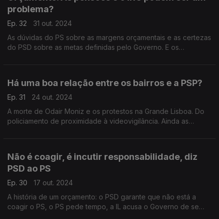
problema?
Ep. 32
31 out. 2024
As dúvidas do PS sobre as margens orçamentais e as certezas
do PSD sobre as metas definidas pelo Governo. E os
"cavaleiros orçamentais"? Em direto do Parlamento com: Hugo
Carneiro (PSD) e Mariana Vieira da Silva (PS).
Há uma boa relação entre os bairros e a PSP?
Ep. 31
24 out. 2024
A morte de Odair Moniz e os protestos na Grande Lisboa. Do
policiamento de proximidade à videovigilância. Ainda as
cerimónias do 25 de novembro. Com António Filipe (PCP),
António Rodrigues (PSD) e Cláudia Santos (PS).
Não é coagir, é incutir responsabilidade, diz
PSD ao PS
Ep. 30
17 out. 2024
A história de um orçamento: o PSD garante que não está a
coagir o PS, o PS pede tempo, a IL acusa o Governo de se
aproximar dos socialistas e o BE diz que Montenegro não