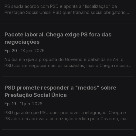
PS saúda acordo com PSD e aponta à "fiscalização" da
Prestação Social Única. PSD quer trabalho social obrigatório,
mas apenas para quem estiver apto. Com Isaura Morais (PSD),
Miguel Cabrita (PS) e Jorge Pinto (LIVRE).
Pacote laboral. Chega exige PS fora das
negociações
Ep. 20
18 jun. 2026
No dia em que a proposta do Governo é debatida na AR, o
PSD admite negociar com os socialistas, mas o Chega recusa
PS na mesa do debate. Com Isaura Morais (PSD), Bruno Nunes
(CH), Miguel Cabrita (PS) e Alfredo Maia (PCP)
PSD promete responder a "medos" sobre
Prestação Social Única
Ep. 19
11 jun. 2026
PSD garante que PSU quer promover a integração. Chega e
PS admitem aprovar a autorização pedida pelo Governo, mas
querem garantias. Com Carla Barros (PSD), Mariana Vieira da
Silva (PS) e Felicidade Vital (CHEGA).