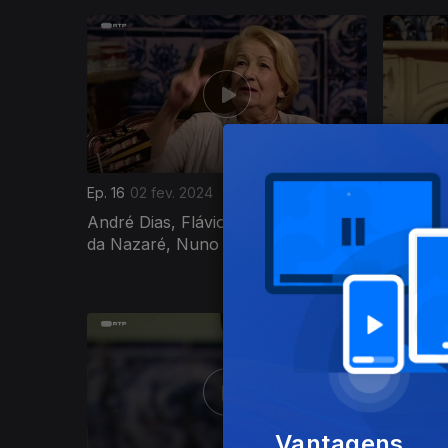
Ep. 16
02 fev. 2024
Ep. 15
26 
André Dias, Flávio Cardoso, Maria
António 
da Nazaré, Nuno Guerreiro, Zé...
Barbosa
Castro S
735059
Vantagens