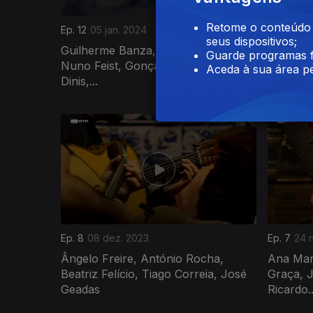
Retome o conteúdo a
Ep. 12
05 jan. 2024
Ep. 11
29 
seus dispositivos;
Guilherme Banza, João Domingos,
António
Guarde programas f
Nuno Feist, Gonçalo Salgueiro, Yola
Luís Tri
Aceda à sua área pe
Dinis,...
Ep. 8
08 dez. 2023
Ep. 7
24 
Ângelo Freire, António Rocha,
Ana Mar
Beatriz Felício, Tiago Correia, José
Graça, J
Geadas
Ricardo..