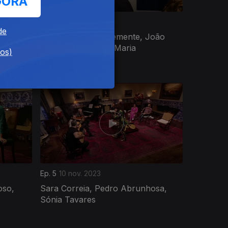
GORA
Ep. 9
15 dez. 2023
de
Hugo
José Leal, José Clemente, João
éssica,
Casanova, Celeste Maria
dos)
Ep. 5
10 nov. 2023
oso,
Sara Correia, Pedro Abrunhosa,
Sónia Tavares