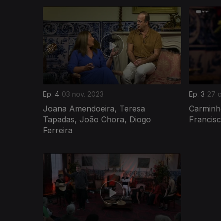
Ep. 4
03 nov. 2023
Ep. 3
27 o
Joana Amendoeira, Teresa
Carminho
Tapadas, João Chora, Diogo
Francis
Ferreira
720050