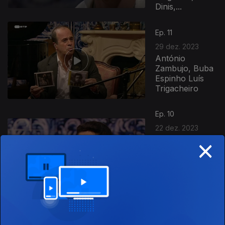
Dinis,...
Ep. 11
29 dez. 2023
António
Zambujo, Buba
Espinho Luís
Trigacheiro
735059
Ep. 10
22 dez. 2023
×
Daniel Freire,
Hugo Serra,
Hugo Afonso,
Francisco
Santos,
Jéssica,
Matilde...