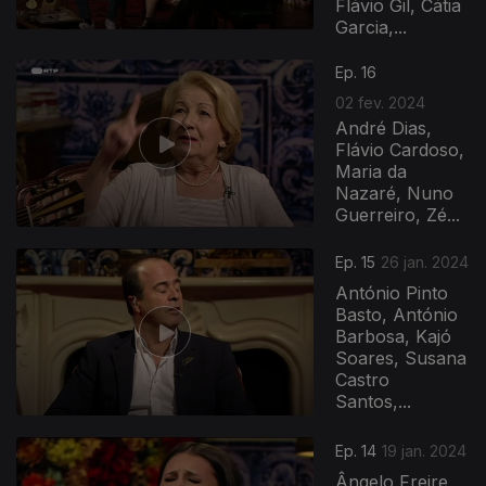
Flávio Gil, Cátia
Garcia,...
Ep. 16
02 fev. 2024
André Dias,
Flávio Cardoso,
Maria da
Nazaré, Nuno
Guerreiro, Zé...
Ep. 15
26 jan. 2024
António Pinto
Basto, António
Barbosa, Kajó
Soares, Susana
Castro
Santos,...
Ep. 14
19 jan. 2024
Ângelo Freire,