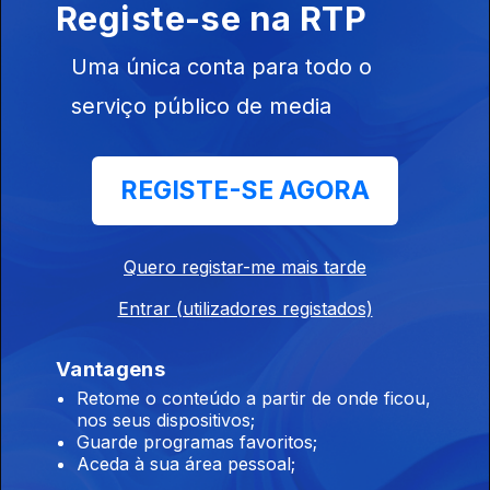
Registe-se na RTP
Ep. 9
15 dez. 2023
José Leal, José
Uma única conta para todo o
Clemente, João
Casanova,
serviço público de media
Celeste Maria
Ep. 8
REGISTE-SE AGORA
08 dez. 2023
Ângelo Freire,
António Rocha,
Quero registar-me mais tarde
Beatriz Felício,
Tiago Correia,
Entrar (utilizadores registados)
José Geadas
Vantagens
Ep. 7
24 nov. 2023
Retome o conteúdo a partir de onde ficou,
Ana Marques,
nos seus dispositivos;
Bruno Davide,
Guarde programas favoritos;
Inês Graça,
Aceda à sua área pessoal;
João Leote,