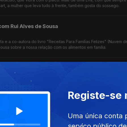
rt, a mulher que leva tudo à frente, também gosta do sossego.
com Rui Alves de Sousa
as Para Famílias Felizes" (Nuvem de Ideias).
Sousa sobre a nossa relação com os alimentos em família.
 Gonçalves
a, mas o fascínio pelo jornalismo falou mais alto. Maria Flor Pedroso
reivindicativa, assertiva, sensível, curiosa, é a vencedora deste ano do Prémio Mário Mesquita.
Registe-se
 Ribeiro
Uma única conta 
serviço público d
es Burning Summer fala sobre saudades dos Açores, os encantos da 