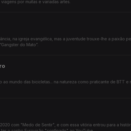
viagens por muitas e variadas artes.
fância, na igreja evangélica, mas a juventude trouxe-lhe a paixão pe
“Gangster do Mato”.
ro
 ao mundo das bicicletas... na natureza como praticante de BTT e
 Volta a Portugal, foram 4.
 com "Medo de Sentir", e com essa vitória entrou para a história do
r ter o sonho Eurovisão "confinado" ao YouTube.