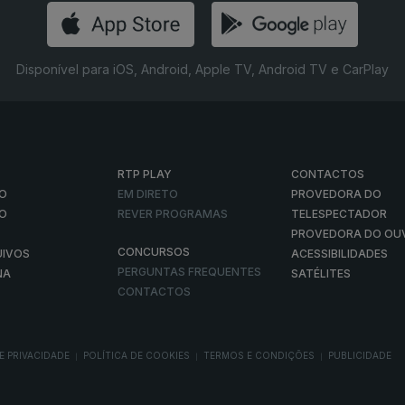
onçalves
ue se apaixonou pela poesia. No percurso de improbabilidades dest
do num talent show da tv, foi no Tik Tok que se destacou.
de teatro, de televisão. Também canta, pinta, é designer, faz vozes
de percalços da vida e do otimismo que o caracteriza.
a
m medicina das artes performativas e também sopranoe pianista tend
as de vida e cuidados de saúde nos artistas e de como envelhecer.