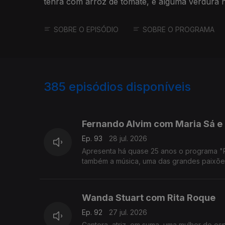
tenra com arroz de tomate, e alguma verdura n
SOBRE O EPISÓDIO
SOBRE O PROGRAMA
385
episódios disponíveis
941136
935425
Fernando Alvim com Maria Sá e
Ep. 93
28 jul. 2026
Apresenta há quase 25 anos o programa "Prov
também a música, uma das grandes paixões
Wanda Stuart com Rita Roque
Ep. 92
27 jul. 2026
Cantora, atriz, em suma, uma mulher do e