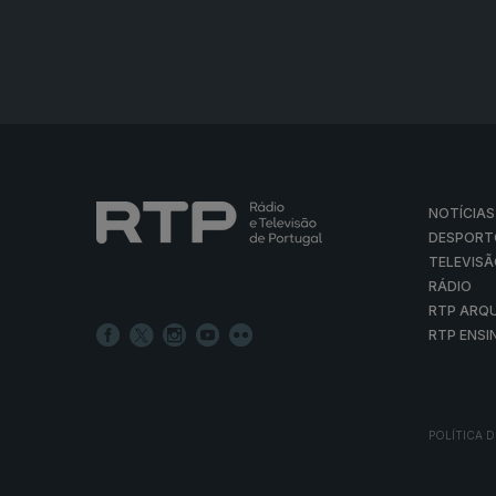
Poeta da Cidade com Noémia G
Ep. 78
02 jul. 2026
Foi através de um disco de Sam the Kid q
dizedor de poesia, apesar de ter participa
Ricardo Carriço com Rita Roque
Ep. 77
01 jul. 2026
Começou na moda, hoje é ator – de cinema, 
um homem de família. Nesta conversa fala 
Ana Zão com Rui Alves de Sous
Ep. 76
30 jun. 2026
Ana Zão é médica fisiatra, especialista e
concertos em vários países. As experiênci