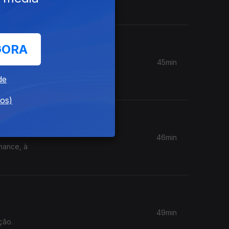
GORA
45min
EO, 33
de
dos)
46min
mance, à
49min
ção.