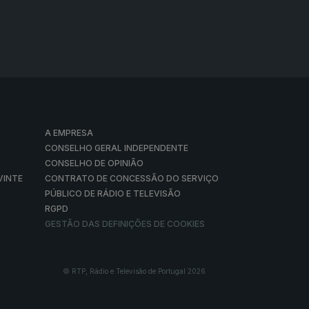
48min
e
45min
 e é...
43min
o dado