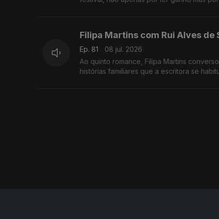
Filipa Martins com Rui Alves de
Ep. 81
08 jul. 2026
Ao quinto romance, Filipa Martins converso
histórias familiares que a escritora se habi
Helena Carreiras com Ana Jord
Ep. 80
07 jul. 2026
Helena Carreiras foi a primeira mulher mini
Nacional e estudou as primeiras mulheres 
Teresinha Landeiro com João P
Ep. 79
03 jul. 2026
Teresinha Landeiro cantou o fado, pela pri
uma das fadistas mais aclamadas da nova 