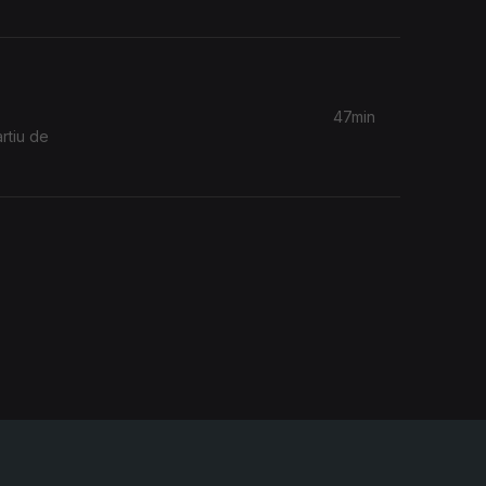
47min
rtiu de
48min
e Defesa
47min
 e hoje é