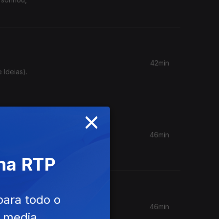
42min
×
46min
 na RTP
para todo o
46min
e media
Praia dos