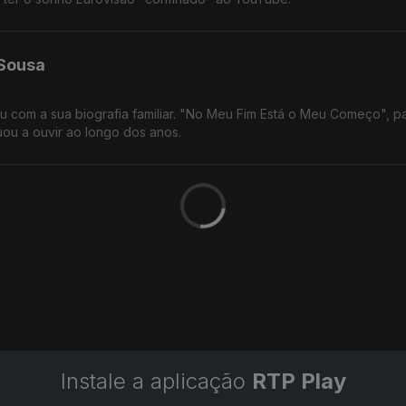
 Sousa
u com a sua biografia familiar. "No Meu Fim Está o Meu Começo", pa
tuou a ouvir ao longo dos anos.
ão
stra da defesa em Portugal, a primeira mulher diretora do Instituto d
nas forças armadas.
edro Bandeira
meira vez em público, aos 12 anos. Sentiu que era ali que pertencia
geração, com tradição e inovação de mãos dadas.