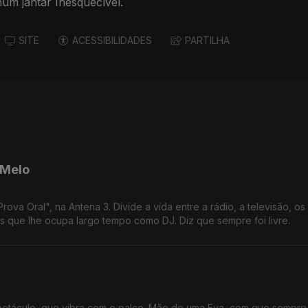
um jantar Inesquecível.
SITE
ACESSIBILIDADES
PARTILHA
 Melo
a Oral", na Antena 3. Divide a vida entre a rádio, a televisão, os 
 que lhe ocupa largo tempo como DJ. Diz que sempre foi livre.
spetáculo, que vibra com o palco. Mãe de uma Eva, com que sempre