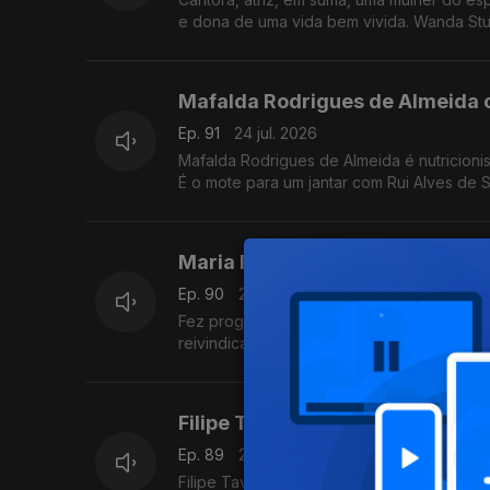
e dona de uma vida bem vivida. Wanda Stua
Mafalda Rodrigues de Almeida 
Ep. 91
24 jul. 2026
Mafalda Rodrigues de Almeida é nutricionista e a co-autora do livro "Receit
É o mote para um jantar com Rui Alves de 
Maria Flor Pedroso com Noémia
Ep. 90
22 jul. 2026
Fez programas musicais, ballet, e sociologi
Filipe Tavares com Pedro Miguel
Ep. 89
21 jul. 2026
Filipe Tavares, a "alma" do Festival Azor