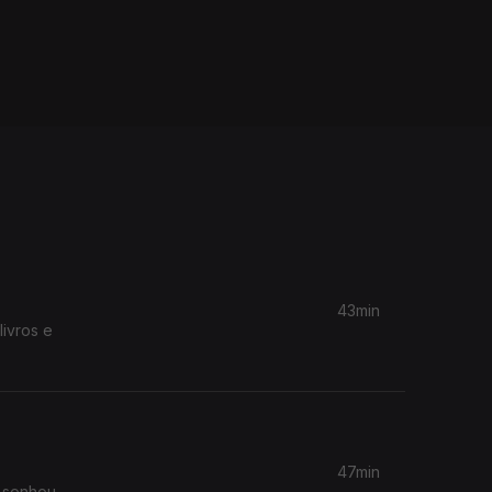
43min
livros e
47min
 sonhou,