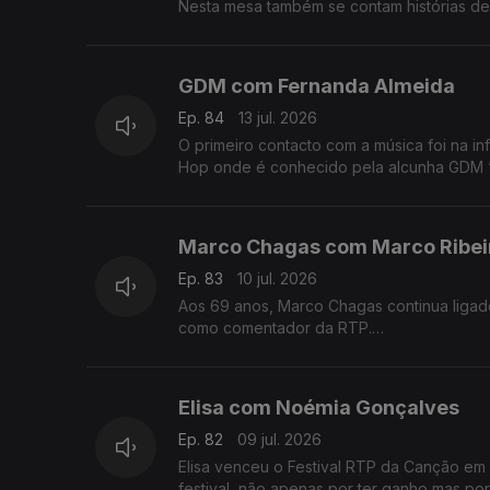
Nesta mesa também se contam histórias de 
GDM com Fernanda Almeida
Ep. 84
13 jul. 2026
O primeiro contacto com a música foi na in
Hop onde é conhecido pela alcunha GDM 
Marco Chagas com Marco Ribei
Ep. 83
10 jul. 2026
Aos 69 anos, Marco Chagas continua ligado
como comentador da RTP.
Até 2012, foi o ciclista com mais vitórias na
Elisa com Noémia Gonçalves
Ep. 82
09 jul. 2026
Elisa venceu o Festival RTP da Canção em 2020
festival, não apenas por ter ganho mas po