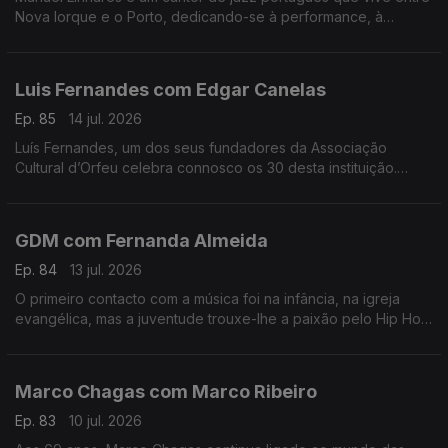
Nova Iorque e o Porto, dedicando-se à performance, à
composição e ao ensino. Trabalhou e estudou com grandes
músicos internacionais.
Luis Fernandes com Edgar Canelas
Ep. 85
14 jul. 2026
Luís Fernandes, um dos seus fundadores da Associação
Cultural d’Orfeu celebra connosco os 30 desta instituição.
Nesta mesa também se contam histórias de viagens por muitas
e variadas artes.
GDM com Fernanda Almeida
Ep. 84
13 jul. 2026
O primeiro contacto com a música foi na infância, na igreja
evangélica, mas a juventude trouxe-lhe a paixão pelo Hip Hop
onde é conhecido pela alcunha GDM “Gangster do Mato”.
Marco Chagas com Marco Ribeiro
Ep. 83
10 jul. 2026