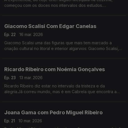
começou com os doces nos intervalos dos estudos.
Experiência a que regressou, anos depois de desistir da
carreira como engenheiro.
Giacomo Scalisi Com Edgar Canelas
Ep. 22
16 mar. 2026
Giacomo Scalisi uma das figuras que mais tem marcado a
criação cultural no litoral e interior algarvios: Giacomo Scalisi,
cofundador do projeto Lavrar o Mar – As Artes no Alto da
Serra.
Ricardo Ribeiro com Noémia Gonçalves
Ep. 23
13 mar. 2026
Ricardo Ribeiro diz estar no intervalo da tristeza e da
alegria.Já correu mundo, mas é em Cabrela que encontra a
paz.Desde muito jovem ia aos fados com a tia e tinha como
fonte de inspiração a sua mãe.
Joana Gama com Pedro Miguel Ribeiro
Ep. 21
10 mar. 2026