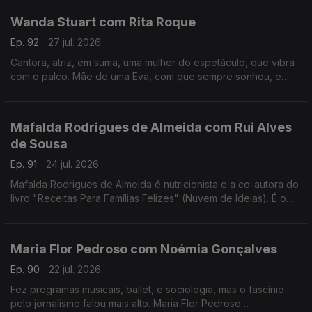
Wanda Stuart com Rita Roque
Ep. 92
27 jul. 2026
Cantora, atriz, em suma, uma mulher do espetáculo, que vibra
com o palco. Mãe de uma Eva, com que sempre sonhou, e
dona de uma vida bem vivida. Wanda Stuart, a mulher que leva
tudo à frente, também gosta do sossego.
Mafalda Rodrigues de Almeida com Rui Alves
de Sousa
Ep. 91
24 jul. 2026
Mafalda Rodrigues de Almeida é nutricionista e a co-autora do
livro "Receitas Para Famílias Felizes" (Nuvem de Ideias). É o
mote para um jantar com Rui Alves de Sousa sobre a nossa
relação com os alimentos em família.
Maria Flor Pedroso com Noémia Gonçalves
Ep. 90
22 jul. 2026
Fez programas musicais, ballet, e sociologia, mas o fascínio
pelo jornalismo falou mais alto. Maria Flor Pedroso