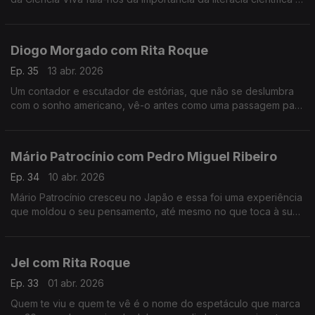
da participação pública na ciência, entre outros assuntos.
Diogo Morgado com Rita Roque
Ep. 35
13 abr. 2026
Um contador e escutador de estórias, que não se deslumbra
com o sonho americano, vê-o antes como uma passagem para
a margem do esclarecimento. É um dos mais reconhecidos
atores, mas continua sem saber lidar com o elogio.
Mário Patrocínio com Pedro Miguel Ribeiro
Ep. 34
10 abr. 2026
Mário Patrocínio cresceu no Japão e essa foi uma experiência
que moldou o seu pensamento, até mesmo no que toca à sua
profissão como realizador.
Jel com Rita Roque
Ep. 33
01 abr. 2026
Quem te viu e quem te vê é o nome do espetáculo que marca