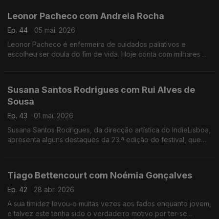
Leonor Pacheco com Andreia Rocha
Ep. 44
05 mai. 2026
Leonor Pacheco é enfermeira de cuidados paliativos e
escolheu ser doula do fim de vida. Hoje conta com milhares de
pessoas que seguem a conta @todoschegamosaofim. Esta é
também uma conversa sobre a finitude da vida.
Susana Santos Rodrigues com Rui Alves de
Sousa
Ep. 43
01 mai. 2026
Susana Santos Rodrigues, da direcção artística do IndieLisboa,
apresenta alguns destaques da 23.ª edição do festival, que
regressa de 30 de Abril a 10 de Maio. Um jantar numa tasca
com um "twist"
Tiago Bettencourt com Noémia Gonçalves
Ep. 42
28 abr. 2026
A sua timidez levou-o muitas vezes aos fados enquanto jovem,
e talvez este tenha sido o verdadeiro motivo por ter-se