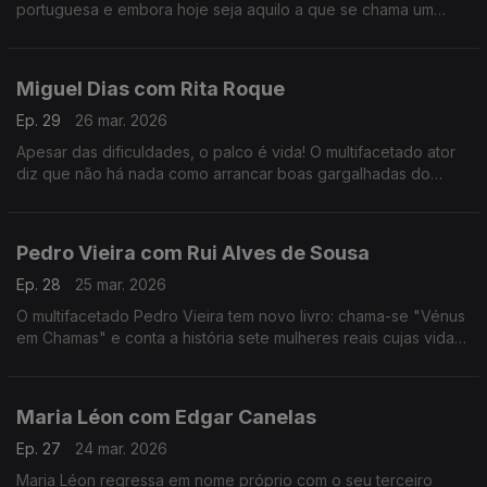
portuguesa e embora hoje seja aquilo a que se chama um
animal de palco, começar a cantar foi um ato de coragem e de
superação de uma timidez quase paralisante.
Miguel Dias com Rita Roque
Ep. 29
26 mar. 2026
Apesar das dificuldades, o palco é vida! O multifacetado ator
diz que não há nada como arrancar boas gargalhadas do
público. No ADN traz Musicais e Revista e para comemorar 30
anos de carreira há "Ai Que Nervos".
Pedro Vieira com Rui Alves de Sousa
Ep. 28
25 mar. 2026
O multifacetado Pedro Vieira tem novo livro: chama-se "Vénus
em Chamas" e conta a história sete mulheres reais cujas vidas
foram adulteradas na História escrita pelos homens, ao longo
dos séculos.
Maria Léon com Edgar Canelas
Ep. 27
24 mar. 2026
Maria Léon regressa em nome próprio com o seu terceiro