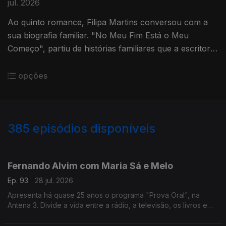
jul. 2026
Ao quinto romance, Filipa Martins conversou com a
sua biografia familiar. "No Meu Fim Está o Meu
Começo", partiu de histórias familiares que a escritora
se habituou a ouvir ao longo dos anos.
opções
385
episódios disponíveis
941136
935425
931103
926456
919167
914053
908061
Fernando Alvim com Maria Sá e Melo
Ep. 93
28 jul. 2026
Apresenta há quase 25 anos o programa "Prova Oral", na
Antena 3. Divide a vida entre a rádio, a televisão, os livros e
também a música, uma das grandes paixões que lhe ocupa
largo tempo como DJ. Diz que sempre foi livre.