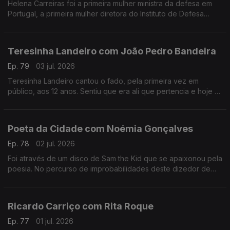
Helena Carreiras foi a primeira mulher ministra da defesa em
Portugal, a primeira mulher diretora do Instituto de Defesa
Nacional e estudou as primeiras mulheres nas forças armadas.
Teresinha Landeiro com João Pedro Bandeira
Ep. 79
03 jul. 2026
Teresinha Landeiro cantou o fado, pela primeira vez em
público, aos 12 anos. Sentiu que era ali que pertencia e hoje é
uma das fadistas mais aclamadas da nova geração, com
tradição e inovação de mãos dadas.
Poeta da Cidade com Noémia Gonçalves
Ep. 78
02 jul. 2026
Foi através de um disco de Sam the Kid que se apaixonou pela
poesia. No percurso de improbabilidades deste dizedor de
poesia, apesar de ter participado num talent show da tv, foi no
Tik Tok que se destacou.
Ricardo Carriço com Rita Roque
Ep. 77
01 jul. 2026