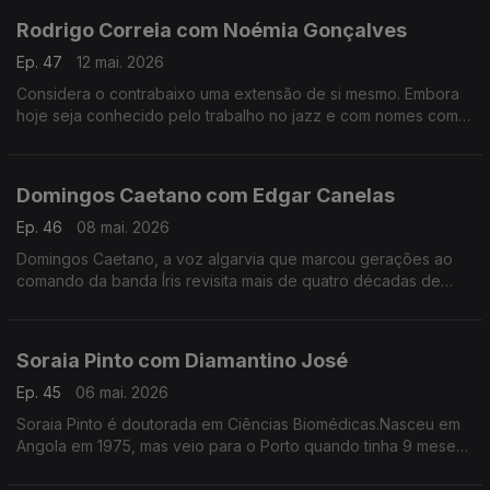
Rodrigo Correia com Noémia Gonçalves
Ep. 47
12 mai. 2026
Considera o contrabaixo uma extensão de si mesmo. Embora
hoje seja conhecido pelo trabalho no jazz e com nomes como
Carolina Deslandes, Mizzy Miles entre outros, mas nem sempre
a sua versatilidade foi validada.
Domingos Caetano com Edgar Canelas
Ep. 46
08 mai. 2026
Domingos Caetano, a voz algarvia que marcou gerações ao
comando da banda Íris revisita mais de quatro décadas de
estrada com humor, franqueza e aquele sotaque do Sul que é
quase uma assinatura artística.
Soraia Pinto com Diamantino José
Ep. 45
06 mai. 2026
Soraia Pinto é doutorada em Ciências Biomédicas.Nasceu em
Angola em 1975, mas veio para o Porto quando tinha 9 meses.
O facto de ser filha de “retornados” ensinou-a a ter a
resiliência como um lema de vida.