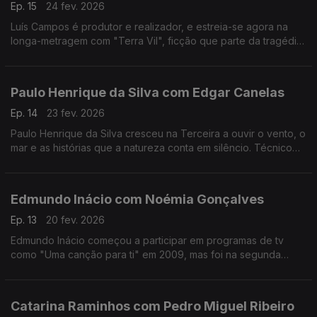
Ep. 15
24 fev. 2026
Luís Campos é produtor e realizador, e estreia-se agora na
longa-metragem com "Terra Vil", ficção que parte da tragédia
de Entre-os-Rios, que aconteceu há 25 anos.
Paulo Henrique da Silva com Edgar Canelas
Ep. 14
23 fev. 2026
Paulo Henrique da Silva cresceu na Terceira a ouvir o vento, o
mar e as histórias que a natureza conta em silêncio. Técnico
de som da RTP Açores, tornou-se muito mais do que isso:
tornou-se um guardador de memórias.
Edmundo Inácio com Noémia Gonçalves
Ep. 13
20 fev. 2026
Edmundo Inácio começou a participar em programas de tv
como "Uma canção para ti" em 2009, mas foi na segunda
participação no The Voice que decidiu que a sua sonoridade
juntaria o tradicional ao contemporâneo.
Catarina Raminhos com Pedro Miguel Ribeiro