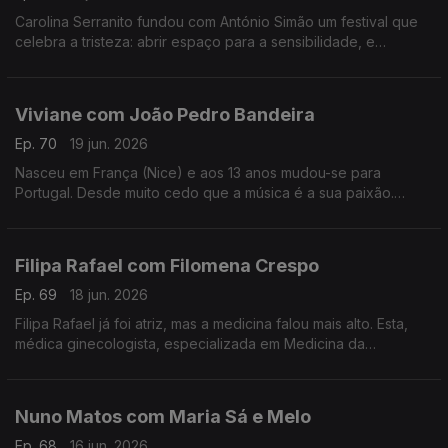
Carolina Serranito fundou com António Simão um festival que
celebra a tristeza: abrir espaço para a sensibilidade, e
encontrar a beleza da tristeza. é o objectivo do Triste Para
Sempre.
Viviane com João Pedro Bandeira
Ep. 70
19 jun. 2026
Nasceu em França (Nice) e aos 13 anos mudou-se para
Portugal. Desde muito cedo que a música é a sua paixão.
Formou os Entre Aspas, integrou vários projetos e a solo já
leva 21 anos de carreira.
Filipa Rafael com Filomena Crespo
Ep. 69
18 jun. 2026
Filipa Rafael já foi atriz, mas a medicina falou mais alto. Esta,
médica ginecologista, especializada em Medicina da
Reprodução diz ser uma pessoa positiva, que gosta de
experiências gastronómicas.
Nuno Matos com Maria Sá e Melo
Ep. 68
16 jun. 2026