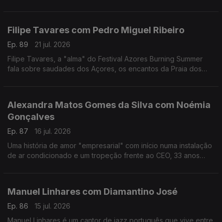
reivindicativa, assertiva, sensível, curiosa, é a vencedora
deste ano do Prémio Mário Mesquita.
Filipe Tavares com Pedro Miguel Ribeiro
Ep. 89
21 jul. 2026
Filipe Tavares, a "alma" do Festival Azores Burning Summer
fala sobre saudades dos Açores, os encantos da Praia dos
Moínhos e do Porto Formoso, cultura, atlântico, e o Festival
Azores Burning Summer.
Alexandra Matos Gomes da Silva com Noémia
Gonçalves
Ep. 87
16 jul. 2026
Uma história de amor "empresarial" com início numa instalação
de ar condicionado e um tropeção frente ao CEO, 33 anos
mais velho, da Couto. Alexandra Matos Gomes da Silva é a
empresária que mudou tudo por amor.
Manuel Linhares com Diamantino José
Ep. 86
15 jul. 2026
Manuel Linhares é um cantor de jazz português que vive entre