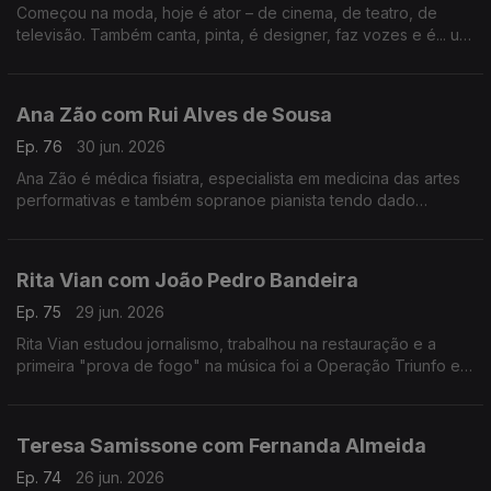
Começou na moda, hoje é ator – de cinema, de teatro, de
televisão. Também canta, pinta, é designer, faz vozes e é... um
homem de família. Nesta conversa fala de percalços da vida e
do otimismo que o caracteriza.
Ana Zão com Rui Alves de Sousa
Ep. 76
30 jun. 2026
Ana Zão é médica fisiatra, especialista em medicina das artes
performativas e também sopranoe pianista tendo dado
concertos em vários países. As experiências de vida e
cuidados de saúde nos artistas e de como envelhecer.
Rita Vian com João Pedro Bandeira
Ep. 75
29 jun. 2026
Rita Vian estudou jornalismo, trabalhou na restauração e a
primeira "prova de fogo" na música foi a Operação Triunfo em
2010. Agora explora a eletrónica e o canto tradicional
português em "Liga Dura".
Teresa Samissone com Fernanda Almeida
Ep. 74
26 jun. 2026