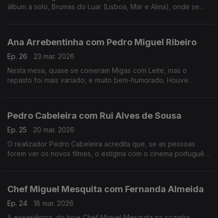
álbum a solo, Brumas do Luar (Lisboa, Mar e Alma), onde se
destaca também como autora e compositora.
Ana Arrebentinha com Pedro Miguel Ribeiro
Ep. 26
23 mar. 2026
Nesta mesa, quase se comeram Migas com Leite, mas o
repasto foi mais variado, e muito bem-humorado. Houve
recordações, ternura e muito boa música. Muito fizeram eles.
Pedro Cabeleira com Rui Alves de Sousa
Ep. 25
20 mar. 2026
O realizador Pedro Cabeleira acredita que, se as pessoas
forem ver os novos filmes, o estigma com o cinema português
vai acabar, e tem novo filme, oito anos depois do primeiro
"Verão Danado", o "Entroncamento".
Chef Miguel Mesquita com Fernanda Almeida
Ep. 24
18 mar. 2026
A experiência, do hoje Chef Miguel Mesquita na cozinha,