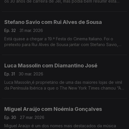
os 30 anos de carreira de Jel, mas podia bem resumir esta
conversa com o comediante que deu e dá vida a
personagens inesquecíveis.
Stefano Savio com Rui Alves de Sousa
Ep. 32
31 mar. 2026
Está quase a chegar a 19.ª Festa do Cinema Italiano. Foi o
pretexto para Rui Alves de Sousa jantar com Stefano Savio,
director artístico do festival, que vive há 20 anos em Portugal.
Luca Massolin com Diamantino José
Ep. 31
30 mar. 2026
Luca Massolin,é proprietário de uma das maiores lojas de vinil
da Península Ibérica a que o The New York Times chamou “A
Meca dos colecionadores de vinil”.
Miguel Araújo com Noémia Gonçalves
Ep. 30
27 mar. 2026
Miguel Araújo é um dos nomes mais destacados da música