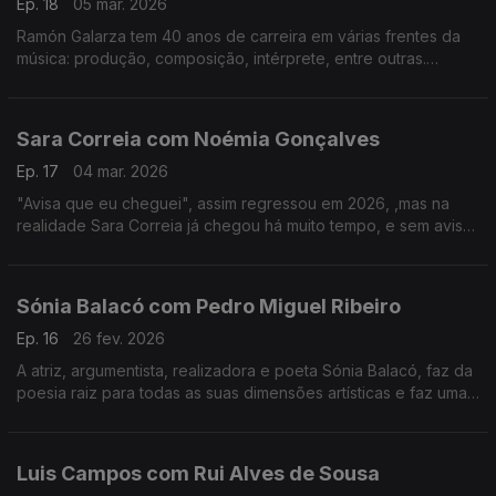
Ep. 18
05 mar. 2026
Ramón Galarza tem 40 anos de carreira em várias frentes da
música: produção, composição, intérprete, entre outras.
Trabalhou com a maioria dos músicos portugueses... e revela
algumas surpresas.
Sara Correia com Noémia Gonçalves
Ep. 17
04 mar. 2026
"Avisa que eu cheguei", assim regressou em 2026, ,mas na
realidade Sara Correia já chegou há muito tempo, e sem aviso
conquistou os portugueses.O fado é a sua vida, a sua tábua
de salvação, o seu tudo!
Sónia Balacó com Pedro Miguel Ribeiro
Ep. 16
26 fev. 2026
A atriz, argumentista, realizadora e poeta Sónia Balacó, faz da
poesia raiz para todas as suas dimensões artísticas e faz uma
viagem por várias artes ao sabor de versos e, também, de
gastronomia típica portuguesa.
Luis Campos com Rui Alves de Sousa