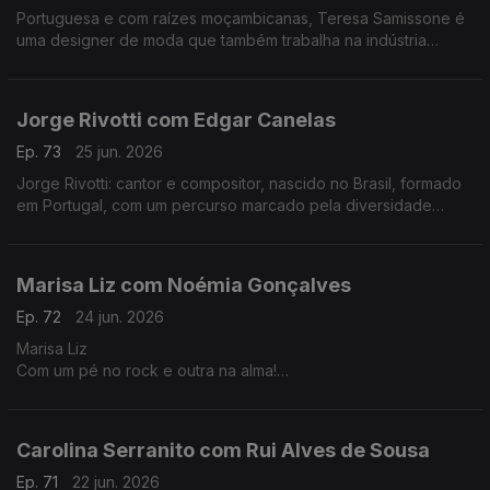
Portuguesa e com raízes moçambicanas, Teresa Samissone é
uma designer de moda que também trabalha na indústria
cinematográfica. Nesta conversa com Fernanda Almeida falam
de inspiração e da herança cultural africana.
Jorge Rivotti com Edgar Canelas
Ep. 73
25 jun. 2026
Jorge Rivotti: cantor e compositor, nascido no Brasil, formado
em Portugal, com um percurso marcado pela diversidade
cultural que tem passado pelo teatro, pela televisão e por
outros campos de criação.
Marisa Liz com Noémia Gonçalves
Ep. 72
24 jun. 2026
Marisa Liz
Com um pé no rock e outra na alma!
Dos Onda-Choc aos Amor Electro e carreira a solo A voz que
todos conhecemos e que agora nos canta "Relatos de um
coração confuso".
Carolina Serranito com Rui Alves de Sousa
Ep. 71
22 jun. 2026