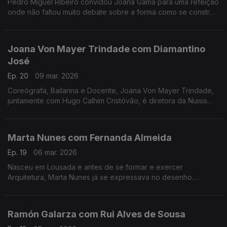
Pedro Miguel Ribeiro convidou Joana Gama para uma refeição
onde não faltou muito debate sobre a forma como se constrói
um espetáculo de Stand-up Comedy.
Joana Von Mayer Trindade com Diamantino
José
Ep. 20
09 mar. 2026
Coreógrafa, Bailarina e Docente, Joana Von Mayer Trindade,
juntamente com Hugo Calhim Cristóvão, é diretora da Nuisis
ZoBoP – Companhia de dança contemporânea sediada no
Porto desde 2004.
Marta Nunes com Fernanda Almeida
Ep. 19
06 mar. 2026
Nasceu em Lousada e antes de se formar e exercer
Arquitetura, Marta Nunes já se expressava no desenho.
Hoje vive finalmente da ilustração que se revela por linhas
delicadas e simple
Ramón Galarza com Rui Alves de Sousa