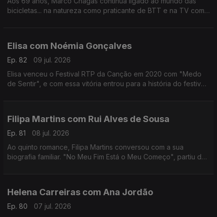
Aos 69 anos, Marco Chagas continua ligado ao mundo das
bicicletas... na natureza como praticante de BTT e na TV como
comentador da RTP.
Até 2012, foi o ciclista com mais vitórias na Volta a Portugal,
foram 4.
Elisa com Noémia Gonçalves
Ep. 82
09 jul. 2026
Elisa venceu o Festival RTP da Canção em 2020 com "Medo
de Sentir", e com essa vitória entrou para a história do festival,
não apenas por ter ganho mas por ter o sonho Eurovisão
"confinado" ao YouTube.
Filipa Martins com Rui Alves de Sousa
Ep. 81
08 jul. 2026
Ao quinto romance, Filipa Martins conversou com a sua
biografia familiar. "No Meu Fim Está o Meu Começo", partiu de
histórias familiares que a escritora se habituou a ouvir ao longo
dos anos.
Helena Carreiras com Ana Jordão
Ep. 80
07 jul. 2026