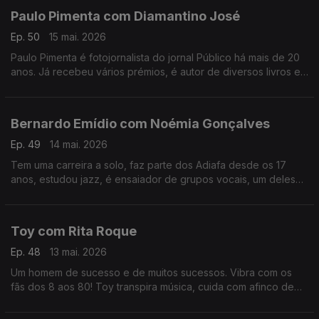
Paulo Pimenta com Diamantino José
Ep. 50
15 mai. 2026
Paulo Pimenta é fotojornalista do jornal Público há mais de 20
anos. Já recebeu vários prémios, é autor de diversos livros e
participa em exposições individuais ou de grupo. Para ele,
fotografar é o ar que respira.
Bernardo Emídio com Noémia Gonçalves
Ep. 49
14 mai. 2026
Tem uma carreira a solo, faz parte dos Adiafa desde os 17
anos, estudou jazz, é ensaiador de grupos vocais, um deles
no estabelecimento prisional de Évora. Bernardo Emídio tem o
cante alentejano no ADN.
Toy com Rita Roque
Ep. 48
13 mai. 2026
Um homem de sucesso e de muitos sucessos. Vibra com os
fãs dos 8 aos 80! Toy transpira música, cuida com afinco de
família e amigos e vive intensamente a política. Uma conversa
com cantoria, reflexão, amor e sushi.