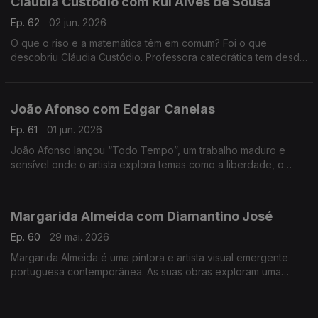
Cláudia Custódio com Rui Alves de Sousa
Ep. 62
02 jun. 2026
O que o riso e a matemática têm em comum? Foi o que
descobriu Cláudia Custódio. Professora catedrática tem desde
sempre um fascínio pela área do humor, e decidiu pôr mãos à
obra e juntar isso à matemática.
João Afonso com Edgar Canelas
Ep. 61
01 jun. 2026
João Afonso lançou “Todo Tempo”, um trabalho maduro e
sensível onde o artista explora temas como a liberdade, o
amor e a saudade, cruzando influências da música portuguesa
com memórias das suas origens moçambicanas.
Margarida Almeida com Diamantino José
Ep. 60
29 mai. 2026
Margarida Almeida é uma pintora e artista visual emergente
portuguesa contemporânea. As suas obras exploram uma
"pintura que sangra e respira", caracterizada por cores fortes
e traços expressivos.