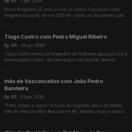
Ep. 65
11 jun. 2026
Bruno Braga tem 25 anos e vive os Santos Populares como
ninguém ao pomto de em 2025 ter criado um documento que
viralizou nas redes o "Excel dos Santos".
Tiago Castro com Pedro Miguel Ribeiro
Ep. 64
08 jun. 2026
Tiago Castro entrou no imaginário de toda uma geração com a
personagem Crómio, dos Morangos com Açúcar, depois
passou parte da sua vida a mostrar como o seu talento ia muito
além da comédia e da televisão.
Inês de Vasconcellos com João Pedro
Bandeira
Ep. 63
03 jun. 2026
"Entre Ontem e Agora" é nome do segundo disco da fadista
Inês de Vasconcellos. Nascida em 89, estudou música clássica,
mas foi o fado que a conquistou definitivamente quando tinha
18 anos.