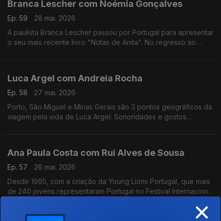
Branca Lescher com Noémia Gonçalves
Ep. 59
28 mai. 2026
A paulista Branca Lescher passou por Portugal para apresentar
o seu mais recente livro "Notas de Anita". No regresso ao
nosso país uma conversa que nos leva da infãncia em plena
ditadura militar aos dias de hoje.
Luca Argel com Andreia Rocha
Ep. 58
27 mai. 2026
Porto, São Miguel e Minas Gerais são 3 pontos geográficos da
viagem pela vida de Luca Argel. Sonoridades e gostos
gastronómicos de um carioca que se apaixonou pela Invicta e
a poesia portuguesa.
Ana Paula Costa com Rui Alves de Sousa
Ep. 57
26 mai. 2026
Desde 1995, com a criação da Young Lions Portugal, que mais
de 240 jovens representaram Portugal no Festival Internacional
×
de Criatividade em Cannes. Ana Paula Costa acompanha esta
história há 30 anos.