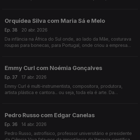
tudo o que há de bom numa mesa minhota.
Orquídea Silva com Maria Sá e Melo
Ep. 38
20 abr. 2026
Da infância na África do Sul onde, ao lado da Mãe, costurava
roupas para bonecas, para Portugal, onde criou a empresa
que veste hoje os mais galardoados chefs portugueses e
internacionais.
Emmy Curl com Noémia Gonçalves
Ep. 37
17 abr. 2026
Emmy Curl é multi-instrumentista, compositora, produtora,
artista plástica e cantora... ou seja, toda ela é arte. Da
experiência na Dinamarca à criação da "Escola Normal" há 20
anos que se contam nesta conversa.
Pedro Russo com Edgar Canelas
Ep. 36
14 abr. 2026
Pedro Russo, astrofísico, professor universitário e presidente
da Ciência Viva fala-nos da importância da literacia científica e