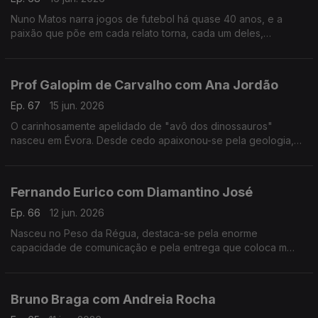
Nuno Matos narra jogos de futebol há quase 40 anos, e a
paixão que põe em cada relato torna, cada um deles,
memorável e inesquecível.
Prof Galopim de Carvalho com Ana Jordão
Ep. 67
15 jun. 2026
O carinhosamente apelidado de "avô dos dinossauros"
nasceu em Évora. Desde cedo apaixonou-se pela geologia,
mas também gosta de cozinhar. Aos 95 o prof. António Galopim
de Carvalho não pára.
Fernando Eurico com Diamantino José
Ep. 66
12 jun. 2026
Nasceu no Peso da Régua, destaca-se pela enorme
capacidade de comunicação e pela entrega que coloca m
cada transmissão desportiva. Fernando Eurico "grita que é
golo" no seu 4º mundial.
Bruno Braga com Andreia Rocha