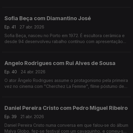
apaixonado pela música.Formado em arquitetura,costuma
fazer uma viagem sozinho antes de gravar um disco
Sofia Beça com Diamantino José
Ep. 41
27 abr. 2026
Sofia Beça, nasceu no Porto em 1972. É escultora cerâmica e
desde 94 desenvolveu rabalho contínuo com apresentação
regular em exposições individuais e coletivas, em Portugal e
no estrangeiro.
Angelo Rodrigues com Rui Alves de Sousa
Ep. 40
24 abr. 2026
O ator Ângelo Rodrigues assume o protagonismo pela primeira
vez no cinema com "Cherchez La Femme", filme póstumo de
António da Cunha Telles que se inspira n'"A Confissão de
Lúcio" de Mário de Sá-Carneiro.
Daniel Pereira Cristo com Pedro Miguel Ribeiro
Ep. 39
21 abr. 2026
Daniel Pereira Cristo numa conversa em que falou-se do álbum
Malva Globo, fez-se festival com um cavaquinho, e comeu-se