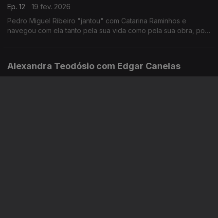
Ep. 12
19 fev. 2026
Pedro Miguel Ribeiro "jantou" com Catarina Raminhos e
navegou com ela tanto pela sua vida como pela sua obra, pois
ambas se misturam sempre. Conheça melhor esta "eterna
jovem" de 14 anos.
Alexandra Teodósio com Edgar Canelas
Ep. 11
18 fev. 2026
Uma figura histórica senta-se à mesa com Edgar Canelas.
Histórica porquê? Porque Alexandra Teodósio é a primeira
mulher a ser eleita como Reitora da Universidade do Algarve.
Sandra Barata Belo com Rui Alves de Sousa
Ep. 10
12 fev. 2026
Sandra Barata Belo, atriz e encenadora: a mais recente prova
disso é "Uma Brancura Luminosa", fala-nos de vários tempos e
memórias de uma artista que desde cedo quis ser
independente.
Jorge Gabriel com Diamantino José