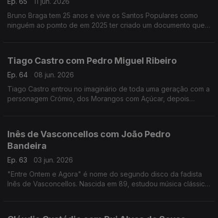
Ep. 65
11 jun. 2026
Bruno Braga tem 25 anos e vive os Santos Populares como
ninguém ao pomto de em 2025 ter criado um documento que
viralizou nas redes o "Excel dos Santos".
Tiago Castro com Pedro Miguel Ribeiro
Ep. 64
08 jun. 2026
Tiago Castro entrou no imaginário de toda uma geração com a
personagem Crómio, dos Morangos com Açúcar, depois
passou parte da sua vida a mostrar como o seu talento ia muito
além da comédia e da televisão.
Inês de Vasconcellos com João Pedro
Bandeira
Ep. 63
03 jun. 2026
"Entre Ontem e Agora" é nome do segundo disco da fadista
Inês de Vasconcellos. Nascida em 89, estudou música clássica,
mas foi o fado que a conquistou definitivamente quando tinha
18 anos.