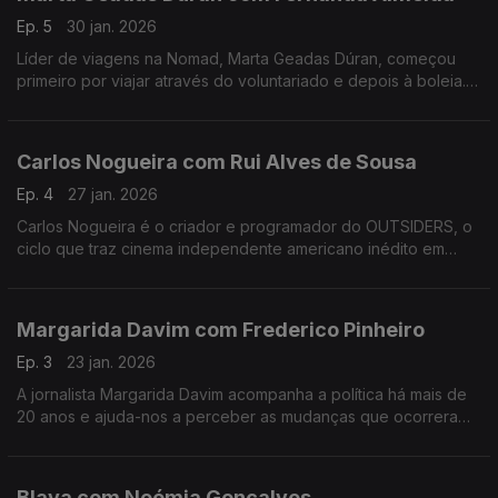
Ep. 5
30 jan. 2026
Líder de viagens na Nomad, Marta Geadas Dúran, começou
primeiro por viajar através do voluntariado e depois à boleia.
Percorreu mundo, a maior parte das vezes sozinha, e foi
encontrando lugares muito especiais.
Carlos Nogueira com Rui Alves de Sousa
Ep. 4
27 jan. 2026
Carlos Nogueira é o criador e programador do OUTSIDERS, o
ciclo que traz cinema independente americano inédito em
Portugal. Nesta conversa, alguns dos 12 filmes desta edição e
uma abordagem ao futuro do cinema português.
Margarida Davim com Frederico Pinheiro
Ep. 3
23 jan. 2026
A jornalista Margarida Davim acompanha a política há mais de
20 anos e ajuda-nos a perceber as mudanças que ocorreram
nos últimos tempos, numa conversa onda fala do processo de
salvamento da revista Visão, onde trabalha.
Blaya com Noémia Gonçalves