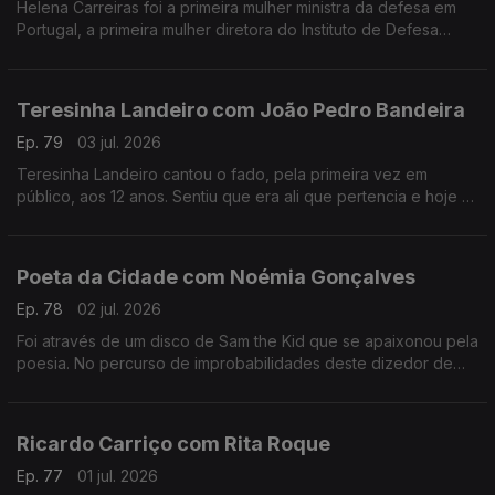
Helena Carreiras foi a primeira mulher ministra da defesa em
Portugal, a primeira mulher diretora do Instituto de Defesa
Nacional e estudou as primeiras mulheres nas forças armadas.
Teresinha Landeiro com João Pedro Bandeira
Ep. 79
03 jul. 2026
Teresinha Landeiro cantou o fado, pela primeira vez em
público, aos 12 anos. Sentiu que era ali que pertencia e hoje é
uma das fadistas mais aclamadas da nova geração, com
tradição e inovação de mãos dadas.
Poeta da Cidade com Noémia Gonçalves
Ep. 78
02 jul. 2026
Foi através de um disco de Sam the Kid que se apaixonou pela
poesia. No percurso de improbabilidades deste dizedor de
poesia, apesar de ter participado num talent show da tv, foi no
Tik Tok que se destacou.
Ricardo Carriço com Rita Roque
Ep. 77
01 jul. 2026