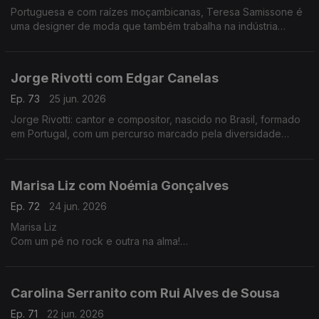
Portuguesa e com raízes moçambicanas, Teresa Samissone é
uma designer de moda que também trabalha na indústria
cinematográfica. Nesta conversa com Fernanda Almeida falam
de inspiração e da herança cultural africana.
Jorge Rivotti com Edgar Canelas
Ep. 73
25 jun. 2026
Jorge Rivotti: cantor e compositor, nascido no Brasil, formado
em Portugal, com um percurso marcado pela diversidade
cultural que tem passado pelo teatro, pela televisão e por
outros campos de criação.
Marisa Liz com Noémia Gonçalves
Ep. 72
24 jun. 2026
Marisa Liz
Com um pé no rock e outra na alma!
Dos Onda-Choc aos Amor Electro e carreira a solo A voz que
todos conhecemos e que agora nos canta "Relatos de um
coração confuso".
Carolina Serranito com Rui Alves de Sousa
Ep. 71
22 jun. 2026