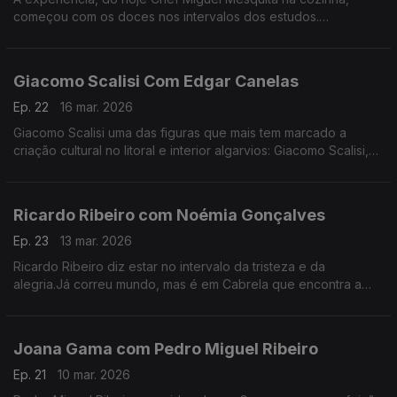
começou com os doces nos intervalos dos estudos.
Experiência a que regressou, anos depois de desistir da
carreira como engenheiro.
Giacomo Scalisi Com Edgar Canelas
Ep. 22
16 mar. 2026
Giacomo Scalisi uma das figuras que mais tem marcado a
criação cultural no litoral e interior algarvios: Giacomo Scalisi,
cofundador do projeto Lavrar o Mar – As Artes no Alto da
Serra.
Ricardo Ribeiro com Noémia Gonçalves
Ep. 23
13 mar. 2026
Ricardo Ribeiro diz estar no intervalo da tristeza e da
alegria.Já correu mundo, mas é em Cabrela que encontra a
paz.Desde muito jovem ia aos fados com a tia e tinha como
fonte de inspiração a sua mãe.
Joana Gama com Pedro Miguel Ribeiro
Ep. 21
10 mar. 2026