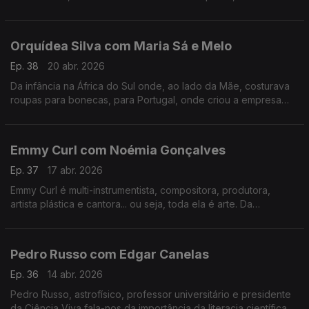
tudo o que há de bom numa mesa minhota.
Orquídea Silva com Maria Sá e Melo
Ep. 38
20 abr. 2026
Da infância na África do Sul onde, ao lado da Mãe, costurava
roupas para bonecas, para Portugal, onde criou a empresa
que veste hoje os mais galardoados chefs portugueses e
internacionais.
Emmy Curl com Noémia Gonçalves
Ep. 37
17 abr. 2026
Emmy Curl é multi-instrumentista, compositora, produtora,
artista plástica e cantora... ou seja, toda ela é arte. Da
experiência na Dinamarca à criação da "Escola Normal" há 20
anos que se contam nesta conversa.
Pedro Russo com Edgar Canelas
Ep. 36
14 abr. 2026
Pedro Russo, astrofísico, professor universitário e presidente
da Ciência Viva fala-nos da importância da literacia científica e