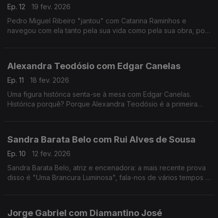
Ep. 12
19 fev. 2026
Pedro Miguel Ribeiro "jantou" com Catarina Raminhos e
navegou com ela tanto pela sua vida como pela sua obra, pois
ambas se misturam sempre. Conheça melhor esta "eterna
jovem" de 14 anos.
Alexandra Teodósio com Edgar Canelas
Ep. 11
18 fev. 2026
Uma figura histórica senta-se à mesa com Edgar Canelas.
Histórica porquê? Porque Alexandra Teodósio é a primeira
mulher a ser eleita como Reitora da Universidade do Algarve.
Sandra Barata Belo com Rui Alves de Sousa
Ep. 10
12 fev. 2026
Sandra Barata Belo, atriz e encenadora: a mais recente prova
disso é "Uma Brancura Luminosa", fala-nos de vários tempos e
memórias de uma artista que desde cedo quis ser
independente.
Jorge Gabriel com Diamantino José