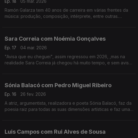
Ep. 18
05 mar. 2026
Ramón Galarza tem 40 anos de carreira em várias frentes da
música: produção, composição, intérprete, entre outras.
Trabalhou com a maioria dos músicos portugueses... e revela
algumas surpresas.
Sara Correia com Noémia Gonçalves
Ep. 17
04 mar. 2026
"Avisa que eu cheguei", assim regressou em 2026, ,mas na
realidade Sara Correia já chegou há muito tempo, e sem aviso
conquistou os portugueses.O fado é a sua vida, a sua tábua
de salvação, o seu tudo!
Sónia Balacó com Pedro Miguel Ribeiro
Ep. 16
26 fev. 2026
A atriz, argumentista, realizadora e poeta Sónia Balacó, faz da
poesia raiz para todas as suas dimensões artísticas e faz uma
viagem por várias artes ao sabor de versos e, também, de
gastronomia típica portuguesa.
Luis Campos com Rui Alves de Sousa