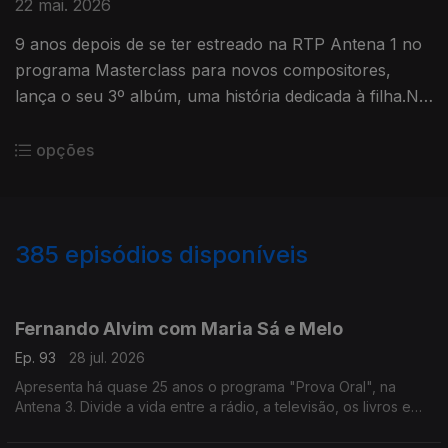
22 mai. 2026
9 anos depois de se ter estreado na RTP Antena 1 no
programa Masterclass para novos compositores,
lança o seu 3º albúm, uma história dedicada à filha.No
Mesa Para Dois Bárbara Tinoco faz o balanço a estes
anos.
opções
385
episódios disponíveis
941136
935425
931103
926456
919167
914053
908061
897326
Fernando Alvim com Maria Sá e Melo
Ep. 93
28 jul. 2026
Apresenta há quase 25 anos o programa "Prova Oral", na
Antena 3. Divide a vida entre a rádio, a televisão, os livros e
também a música, uma das grandes paixões que lhe ocupa
largo tempo como DJ. Diz que sempre foi livre.