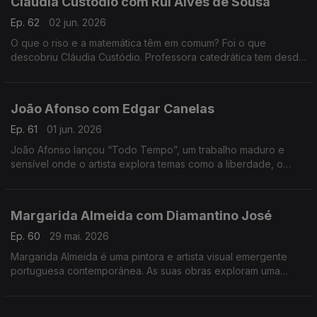
Cláudia Custódio com Rui Alves de Sousa
Ep. 62
02 jun. 2026
O que o riso e a matemática têm em comum? Foi o que
descobriu Cláudia Custódio. Professora catedrática tem desde
sempre um fascínio pela área do humor, e decidiu pôr mãos à
obra e juntar isso à matemática.
João Afonso com Edgar Canelas
Ep. 61
01 jun. 2026
João Afonso lançou “Todo Tempo”, um trabalho maduro e
sensível onde o artista explora temas como a liberdade, o
amor e a saudade, cruzando influências da música portuguesa
com memórias das suas origens moçambicanas.
Margarida Almeida com Diamantino José
Ep. 60
29 mai. 2026
Margarida Almeida é uma pintora e artista visual emergente
portuguesa contemporânea. As suas obras exploram uma
"pintura que sangra e respira", caracterizada por cores fortes
e traços expressivos.