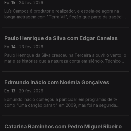
Ep. 15
24 fev. 2026
Luís Campos é produtor e realizador, e estreia-se agora na
longa-metragem com "Terra Vil", ficção que parte da tragédia
de Entre-os-Rios, que aconteceu há 25 anos.
Paulo Henrique da Silva com Edgar Canelas
Ep. 14
23 fev. 2026
Paulo Henrique da Silva cresceu na Terceira a ouvir o vento, o
mar e as histórias que a natureza conta em silêncio. Técnico
de som da RTP Açores, tornou-se muito mais do que isso:
tornou-se um guardador de memórias.
Edmundo Inácio com Noémia Gonçalves
Ep. 13
20 fev. 2026
Edmundo Inácio começou a participar em programas de tv
como "Uma canção para ti" em 2009, mas foi na segunda
participação no The Voice que decidiu que a sua sonoridade
juntaria o tradicional ao contemporâneo.
Catarina Raminhos com Pedro Miguel Ribeiro