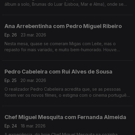
álbum a solo, Brumas do Luar (Lisboa, Mar e Alma), onde se
destaca também como autora e compositora.
Ana Arrebentinha com Pedro Miguel Ribeiro
Ep. 26
23 mar. 2026
Nesta mesa, quase se comeram Migas com Leite, mas o
repasto foi mais variado, e muito bem-humorado. Houve
recordações, ternura e muito boa música. Muito fizeram eles.
Pedro Cabeleira com Rui Alves de Sousa
Ep. 25
20 mar. 2026
O realizador Pedro Cabeleira acredita que, se as pessoas
forem ver os novos filmes, o estigma com o cinema português
vai acabar, e tem novo filme, oito anos depois do primeiro
"Verão Danado", o "Entroncamento".
Chef Miguel Mesquita com Fernanda Almeida
Ep. 24
18 mar. 2026
A experiência, do hoje Chef Miguel Mesquita na cozinha,