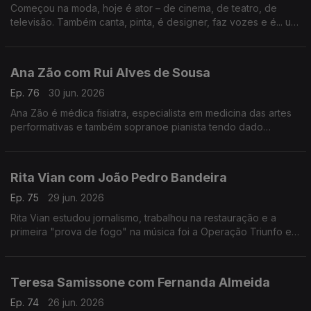
Começou na moda, hoje é ator – de cinema, de teatro, de
televisão. Também canta, pinta, é designer, faz vozes e é... um
homem de família. Nesta conversa fala de percalços da vida e
do otimismo que o caracteriza.
Ana Zão com Rui Alves de Sousa
Ep. 76
30 jun. 2026
Ana Zão é médica fisiatra, especialista em medicina das artes
performativas e também sopranoe pianista tendo dado
concertos em vários países. As experiências de vida e
cuidados de saúde nos artistas e de como envelhecer.
Rita Vian com João Pedro Bandeira
Ep. 75
29 jun. 2026
Rita Vian estudou jornalismo, trabalhou na restauração e a
primeira "prova de fogo" na música foi a Operação Triunfo em
2010. Agora explora a eletrónica e o canto tradicional
português em "Liga Dura".
Teresa Samissone com Fernanda Almeida
Ep. 74
26 jun. 2026