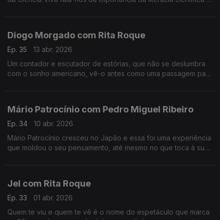
da participação pública na ciência, entre outros assuntos.
Diogo Morgado com Rita Roque
Ep. 35
13 abr. 2026
Um contador e escutador de estórias, que não se deslumbra
com o sonho americano, vê-o antes como uma passagem para
a margem do esclarecimento. É um dos mais reconhecidos
atores, mas continua sem saber lidar com o elogio.
Mário Patrocínio com Pedro Miguel Ribeiro
Ep. 34
10 abr. 2026
Mário Patrocínio cresceu no Japão e essa foi uma experiência
que moldou o seu pensamento, até mesmo no que toca à sua
profissão como realizador.
Jel com Rita Roque
Ep. 33
01 abr. 2026
Quem te viu e quem te vê é o nome do espetáculo que marca