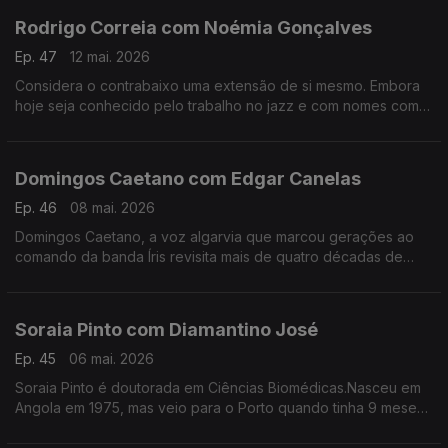
Rodrigo Correia com Noémia Gonçalves
Ep. 47
12 mai. 2026
Considera o contrabaixo uma extensão de si mesmo. Embora
hoje seja conhecido pelo trabalho no jazz e com nomes como
Carolina Deslandes, Mizzy Miles entre outros, mas nem sempre
a sua versatilidade foi validada.
Domingos Caetano com Edgar Canelas
Ep. 46
08 mai. 2026
Domingos Caetano, a voz algarvia que marcou gerações ao
comando da banda Íris revisita mais de quatro décadas de
estrada com humor, franqueza e aquele sotaque do Sul que é
quase uma assinatura artística.
Soraia Pinto com Diamantino José
Ep. 45
06 mai. 2026
Soraia Pinto é doutorada em Ciências Biomédicas.Nasceu em
Angola em 1975, mas veio para o Porto quando tinha 9 meses.
O facto de ser filha de “retornados” ensinou-a a ter a
resiliência como um lema de vida.