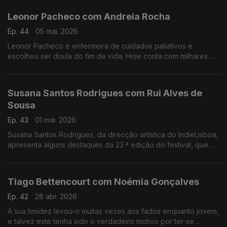
Leonor Pacheco com Andreia Rocha
Ep. 44
05 mai. 2026
Leonor Pacheco é enfermeira de cuidados paliativos e
escolheu ser doula do fim de vida. Hoje conta com milhares de
pessoas que seguem a conta @todoschegamosaofim. Esta é
também uma conversa sobre a finitude da vida.
Susana Santos Rodrigues com Rui Alves de
Sousa
Ep. 43
01 mai. 2026
Susana Santos Rodrigues, da direcção artística do IndieLisboa,
apresenta alguns destaques da 23.ª edição do festival, que
regressa de 30 de Abril a 10 de Maio. Um jantar numa tasca
com um "twist"
Tiago Bettencourt com Noémia Gonçalves
Ep. 42
28 abr. 2026
A sua timidez levou-o muitas vezes aos fados enquanto jovem,
e talvez este tenha sido o verdadeiro motivo por ter-se