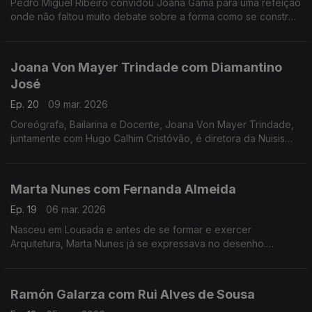
Pedro Miguel Ribeiro convidou Joana Gama para uma refeição
onde não faltou muito debate sobre a forma como se constrói
um espetáculo de Stand-up Comedy.
Joana Von Mayer Trindade com Diamantino
José
Ep. 20
09 mar. 2026
Coreógrafa, Bailarina e Docente, Joana Von Mayer Trindade,
juntamente com Hugo Calhim Cristóvão, é diretora da Nuisis
ZoBoP – Companhia de dança contemporânea sediada no
Porto desde 2004.
Marta Nunes com Fernanda Almeida
Ep. 19
06 mar. 2026
Nasceu em Lousada e antes de se formar e exercer
Arquitetura, Marta Nunes já se expressava no desenho.
Hoje vive finalmente da ilustração que se revela por linhas
delicadas e simple
Ramón Galarza com Rui Alves de Sousa