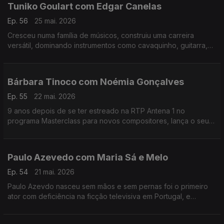
Tuniko Goulart com Edgar Canelas
Ep. 56
25 mai. 2026
Cresceu numa família de músicos, construiu uma carreira
versátil, dominando instrumentos como cavaquinho, guitarra,
violão e baixo,. Tuniko Goulart é um músico brasileiro radicado
no Algarve há mais de 20 anos.
Bárbara Tinoco com Noémia Gonçalves
Ep. 55
22 mai. 2026
9 anos depois de se ter estreado na RTP Antena 1 no
programa Masterclass para novos compositores, lança o seu
3º albúm, uma história dedicada à filha.No Mesa Para Dois
Bárbara Tinoco faz o balanço a estes anos.
Paulo Azevedo com Maria Sá e Melo
Ep. 54
21 mai. 2026
Paulo Azevdo nasceu sem mãos e sem pernas foi o primeiro
ator com deficiência na ficção televisiva em Portugal, e
continua a seguir o seu caminho no Teatro e também nas
palestras.