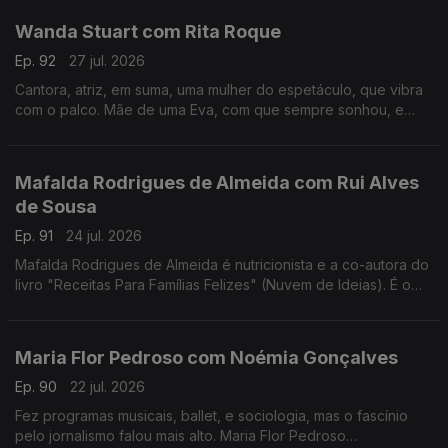
Wanda Stuart com Rita Roque
Ep. 92
27 jul. 2026
Cantora, atriz, em suma, uma mulher do espetáculo, que vibra
com o palco. Mãe de uma Eva, com que sempre sonhou, e
dona de uma vida bem vivida. Wanda Stuart, a mulher que leva
tudo à frente, também gosta do sossego.
Mafalda Rodrigues de Almeida com Rui Alves
de Sousa
Ep. 91
24 jul. 2026
Mafalda Rodrigues de Almeida é nutricionista e a co-autora do
livro "Receitas Para Famílias Felizes" (Nuvem de Ideias). É o
mote para um jantar com Rui Alves de Sousa sobre a nossa
relação com os alimentos em família.
Maria Flor Pedroso com Noémia Gonçalves
Ep. 90
22 jul. 2026
Fez programas musicais, ballet, e sociologia, mas o fascínio
pelo jornalismo falou mais alto. Maria Flor Pedroso