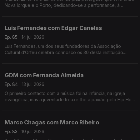
Nova Iorque e o Porto, dedicando-se à performance, à
composição e ao ensino. Trabalhou e estudou com grandes
músicos internacionais.
Luis Fernandes com Edgar Canelas
Ep. 85
14 jul. 2026
Luís Fernandes, um dos seus fundadores da Associação
Cultural d’Orfeu celebra connosco os 30 desta instituição.
Nesta mesa também se contam histórias de viagens por muitas
e variadas artes.
GDM com Fernanda Almeida
Ep. 84
13 jul. 2026
O primeiro contacto com a música foi na infância, na igreja
evangélica, mas a juventude trouxe-lhe a paixão pelo Hip Hop
onde é conhecido pela alcunha GDM “Gangster do Mato”.
Marco Chagas com Marco Ribeiro
Ep. 83
10 jul. 2026