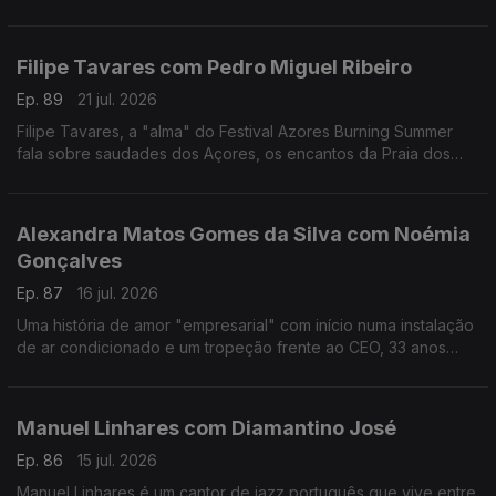
reivindicativa, assertiva, sensível, curiosa, é a vencedora
deste ano do Prémio Mário Mesquita.
Filipe Tavares com Pedro Miguel Ribeiro
Ep. 89
21 jul. 2026
Filipe Tavares, a "alma" do Festival Azores Burning Summer
fala sobre saudades dos Açores, os encantos da Praia dos
Moínhos e do Porto Formoso, cultura, atlântico, e o Festival
Azores Burning Summer.
Alexandra Matos Gomes da Silva com Noémia
Gonçalves
Ep. 87
16 jul. 2026
Uma história de amor "empresarial" com início numa instalação
de ar condicionado e um tropeção frente ao CEO, 33 anos
mais velho, da Couto. Alexandra Matos Gomes da Silva é a
empresária que mudou tudo por amor.
Manuel Linhares com Diamantino José
Ep. 86
15 jul. 2026
Manuel Linhares é um cantor de jazz português que vive entre