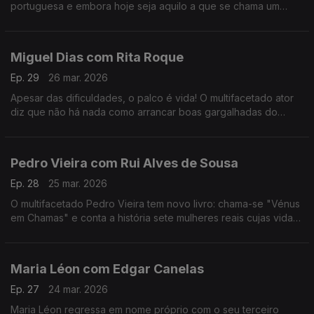
portuguesa e embora hoje seja aquilo a que se chama um
animal de palco, começar a cantar foi um ato de coragem e de
superação de uma timidez quase paralisante.
Miguel Dias com Rita Roque
Ep. 29
26 mar. 2026
Apesar das dificuldades, o palco é vida! O multifacetado ator
diz que não há nada como arrancar boas gargalhadas do
público. No ADN traz Musicais e Revista e para comemorar 30
anos de carreira há "Ai Que Nervos".
Pedro Vieira com Rui Alves de Sousa
Ep. 28
25 mar. 2026
O multifacetado Pedro Vieira tem novo livro: chama-se "Vénus
em Chamas" e conta a história sete mulheres reais cujas vidas
foram adulteradas na História escrita pelos homens, ao longo
dos séculos.
Maria Léon com Edgar Canelas
Ep. 27
24 mar. 2026
Maria Léon regressa em nome próprio com o seu terceiro