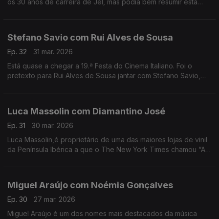
os 30 anos de carreira de Jel, mas podia bem resumir esta
conversa com o comediante que deu e dá vida a
personagens inesquecíveis.
Stefano Savio com Rui Alves de Sousa
Ep. 32
31 mar. 2026
Está quase a chegar a 19.ª Festa do Cinema Italiano. Foi o
pretexto para Rui Alves de Sousa jantar com Stefano Savio,
director artístico do festival, que vive há 20 anos em Portugal.
Luca Massolin com Diamantino José
Ep. 31
30 mar. 2026
Luca Massolin,é proprietário de uma das maiores lojas de vinil
da Península Ibérica a que o The New York Times chamou “A
Meca dos colecionadores de vinil”.
Miguel Araújo com Noémia Gonçalves
Ep. 30
27 mar. 2026
Miguel Araújo é um dos nomes mais destacados da música