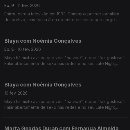
Ep. 9
11 fev. 2026
Entrou para a televisão em 1993. Começou por ser jornalista
desportivo, mas foi na área do entretenimento que Jorge
Gabriel ganhou mais notoriedade, chegando mesmo a ganhar
o globo de ouro em 2004.
Blaya com Noémia Gonçalves
Ep. 8
10 fev. 2026
Blaya há muito avisou que vem "na vibe", e que "faz gostoso".
Falar abertamente de sexo nas redes e no seu Late Night,
colocou-a no olho do furacão das polémicas, das quais anda a
tentar resguardar-se nos últimos tempos.
Blaya com Noémia Gonçalves
10 fev. 2026
Blaya há muito avisou que vem "na vibe", e que "faz gostoso".
Falar abertamente de sexo nas redes e no seu Late Night,
colocou-a no olho do furacão das polémicas, das quais anda a
tentar resguardar-se nos últimos tempos.
Marta Geadas Duran com Fernanda Almeida