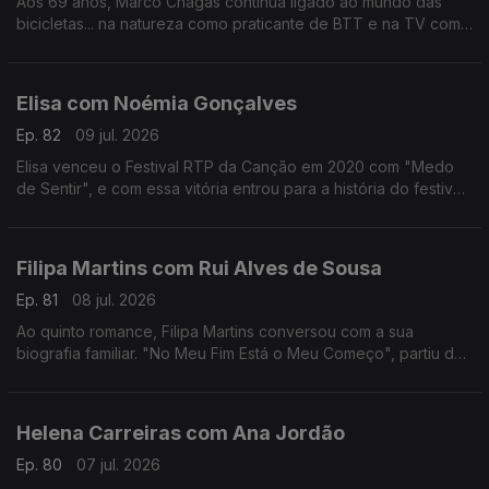
Aos 69 anos, Marco Chagas continua ligado ao mundo das
bicicletas... na natureza como praticante de BTT e na TV como
comentador da RTP.
Até 2012, foi o ciclista com mais vitórias na Volta a Portugal,
foram 4.
Elisa com Noémia Gonçalves
Ep. 82
09 jul. 2026
Elisa venceu o Festival RTP da Canção em 2020 com "Medo
de Sentir", e com essa vitória entrou para a história do festival,
não apenas por ter ganho mas por ter o sonho Eurovisão
"confinado" ao YouTube.
Filipa Martins com Rui Alves de Sousa
Ep. 81
08 jul. 2026
Ao quinto romance, Filipa Martins conversou com a sua
biografia familiar. "No Meu Fim Está o Meu Começo", partiu de
histórias familiares que a escritora se habituou a ouvir ao longo
dos anos.
Helena Carreiras com Ana Jordão
Ep. 80
07 jul. 2026