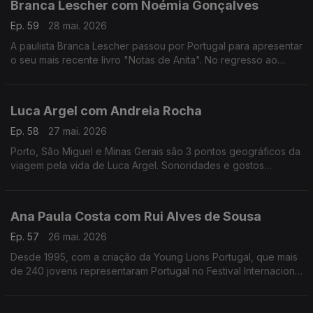
Branca Lescher com Noémia Gonçalves
Ep. 59
28 mai. 2026
A paulista Branca Lescher passou por Portugal para apresentar
o seu mais recente livro "Notas de Anita". No regresso ao
nosso país uma conversa que nos leva da infãncia em plena
ditadura militar aos dias de hoje.
Luca Argel com Andreia Rocha
Ep. 58
27 mai. 2026
Porto, São Miguel e Minas Gerais são 3 pontos geográficos da
viagem pela vida de Luca Argel. Sonoridades e gostos
gastronómicos de um carioca que se apaixonou pela Invicta e
a poesia portuguesa.
Ana Paula Costa com Rui Alves de Sousa
Ep. 57
26 mai. 2026
Desde 1995, com a criação da Young Lions Portugal, que mais
de 240 jovens representaram Portugal no Festival Internacional
de Criatividade em Cannes. Ana Paula Costa acompanha esta
história há 30 anos.