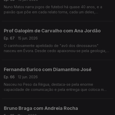
Nuno Matos narra jogos de futebol há quase 40 anos, e a
paixão que põe em cada relato torna, cada um deles,
memorável e inesquecível.
Prof Galopim de Carvalho com Ana Jordão
Ep. 67
15 jun. 2026
O carinhosamente apelidado de "avô dos dinossauros"
nasceu em Évora. Desde cedo apaixonou-se pela geologia,
mas também gosta de cozinhar. Aos 95 o prof. António Galopim
de Carvalho não pára.
Fernando Eurico com Diamantino José
Ep. 66
12 jun. 2026
Nasceu no Peso da Régua, destaca-se pela enorme
capacidade de comunicação e pela entrega que coloca m
cada transmissão desportiva. Fernando Eurico "grita que é
golo" no seu 4º mundial.
Bruno Braga com Andreia Rocha