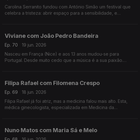
Carolina Serranito fundou com António Simão um festival que
celebra a tristeza: abrir espaço para a sensibilidade, e
encontrar a beleza da tristeza. é o objectivo do Triste Para
Sempre.
Viviane com João Pedro Bandeira
Ep. 70
19 jun. 2026
Nasceu em França (Nice) e aos 13 anos mudou-se para
Portugal. Desde muito cedo que a música é a sua paixão.
Formou os Entre Aspas, integrou vários projetos e a solo já
leva 21 anos de carreira.
Filipa Rafael com Filomena Crespo
Ep. 69
18 jun. 2026
Filipa Rafael já foi atriz, mas a medicina falou mais alto. Esta,
médica ginecologista, especializada em Medicina da
Reprodução diz ser uma pessoa positiva, que gosta de
experiências gastronómicas.
Nuno Matos com Maria Sá e Melo
Ep. 68
16 jun. 2026