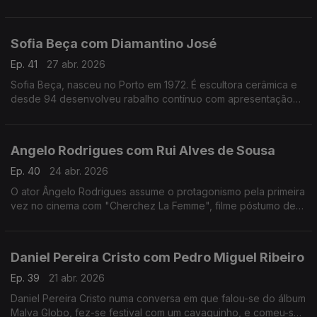
apaixonado pela música.Formado em arquitetura,costuma
fazer uma viagem sozinho antes de gravar um disco
Sofia Beça com Diamantino José
Ep. 41
27 abr. 2026
Sofia Beça, nasceu no Porto em 1972. É escultora cerâmica e
desde 94 desenvolveu rabalho contínuo com apresentação
regular em exposições individuais e coletivas, em Portugal e
no estrangeiro.
Angelo Rodrigues com Rui Alves de Sousa
Ep. 40
24 abr. 2026
O ator Ângelo Rodrigues assume o protagonismo pela primeira
vez no cinema com "Cherchez La Femme", filme póstumo de
António da Cunha Telles que se inspira n'"A Confissão de
Lúcio" de Mário de Sá-Carneiro.
Daniel Pereira Cristo com Pedro Miguel Ribeiro
Ep. 39
21 abr. 2026
Daniel Pereira Cristo numa conversa em que falou-se do álbum
Malva Globo, fez-se festival com um cavaquinho, e comeu-se