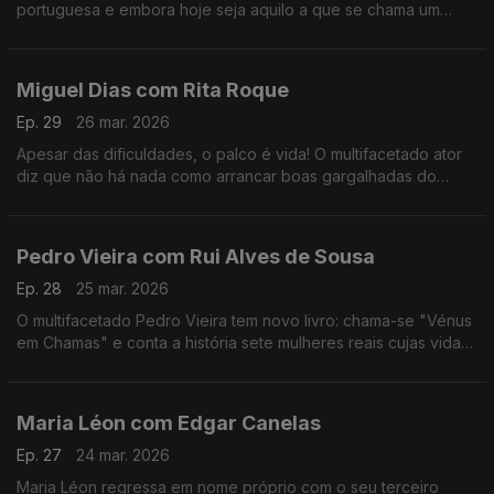
portuguesa e embora hoje seja aquilo a que se chama um
animal de palco, começar a cantar foi um ato de coragem e de
superação de uma timidez quase paralisante.
Miguel Dias com Rita Roque
Ep. 29
26 mar. 2026
Apesar das dificuldades, o palco é vida! O multifacetado ator
diz que não há nada como arrancar boas gargalhadas do
público. No ADN traz Musicais e Revista e para comemorar 30
anos de carreira há "Ai Que Nervos".
Pedro Vieira com Rui Alves de Sousa
Ep. 28
25 mar. 2026
O multifacetado Pedro Vieira tem novo livro: chama-se "Vénus
em Chamas" e conta a história sete mulheres reais cujas vidas
foram adulteradas na História escrita pelos homens, ao longo
dos séculos.
Maria Léon com Edgar Canelas
Ep. 27
24 mar. 2026
Maria Léon regressa em nome próprio com o seu terceiro