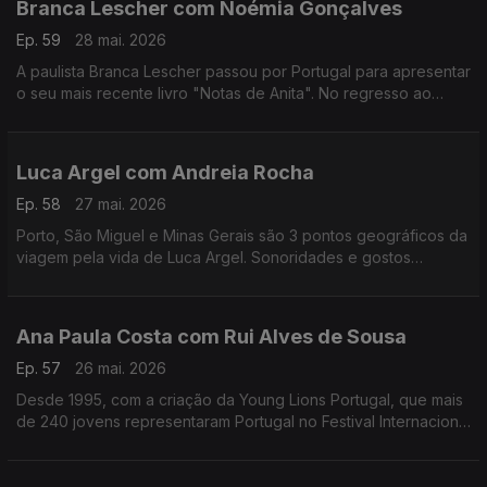
Branca Lescher com Noémia Gonçalves
Ep. 59
28 mai. 2026
A paulista Branca Lescher passou por Portugal para apresentar
o seu mais recente livro "Notas de Anita". No regresso ao
nosso país uma conversa que nos leva da infãncia em plena
ditadura militar aos dias de hoje.
Luca Argel com Andreia Rocha
Ep. 58
27 mai. 2026
Porto, São Miguel e Minas Gerais são 3 pontos geográficos da
viagem pela vida de Luca Argel. Sonoridades e gostos
gastronómicos de um carioca que se apaixonou pela Invicta e
a poesia portuguesa.
Ana Paula Costa com Rui Alves de Sousa
Ep. 57
26 mai. 2026
Desde 1995, com a criação da Young Lions Portugal, que mais
de 240 jovens representaram Portugal no Festival Internacional
de Criatividade em Cannes. Ana Paula Costa acompanha esta
história há 30 anos.