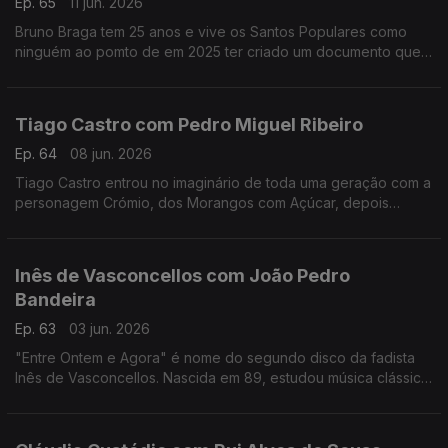
Ep. 65
11 jun. 2026
Bruno Braga tem 25 anos e vive os Santos Populares como
ninguém ao pomto de em 2025 ter criado um documento que
viralizou nas redes o "Excel dos Santos".
Tiago Castro com Pedro Miguel Ribeiro
Ep. 64
08 jun. 2026
Tiago Castro entrou no imaginário de toda uma geração com a
personagem Crómio, dos Morangos com Açúcar, depois
passou parte da sua vida a mostrar como o seu talento ia muito
além da comédia e da televisão.
Inês de Vasconcellos com João Pedro
Bandeira
Ep. 63
03 jun. 2026
"Entre Ontem e Agora" é nome do segundo disco da fadista
Inês de Vasconcellos. Nascida em 89, estudou música clássica,
mas foi o fado que a conquistou definitivamente quando tinha
18 anos.