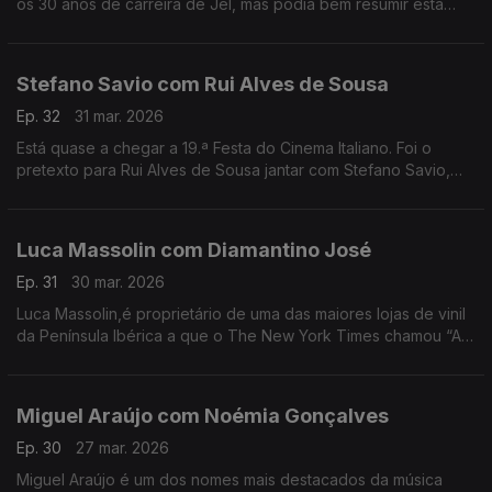
os 30 anos de carreira de Jel, mas podia bem resumir esta
conversa com o comediante que deu e dá vida a
personagens inesquecíveis.
Stefano Savio com Rui Alves de Sousa
Ep. 32
31 mar. 2026
Está quase a chegar a 19.ª Festa do Cinema Italiano. Foi o
pretexto para Rui Alves de Sousa jantar com Stefano Savio,
director artístico do festival, que vive há 20 anos em Portugal.
Luca Massolin com Diamantino José
Ep. 31
30 mar. 2026
Luca Massolin,é proprietário de uma das maiores lojas de vinil
da Península Ibérica a que o The New York Times chamou “A
Meca dos colecionadores de vinil”.
Miguel Araújo com Noémia Gonçalves
Ep. 30
27 mar. 2026
Miguel Araújo é um dos nomes mais destacados da música