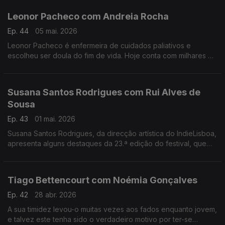
Leonor Pacheco com Andreia Rocha
Ep. 44
05 mai. 2026
Leonor Pacheco é enfermeira de cuidados paliativos e
escolheu ser doula do fim de vida. Hoje conta com milhares de
pessoas que seguem a conta @todoschegamosaofim. Esta é
também uma conversa sobre a finitude da vida.
Susana Santos Rodrigues com Rui Alves de
Sousa
Ep. 43
01 mai. 2026
Susana Santos Rodrigues, da direcção artística do IndieLisboa,
apresenta alguns destaques da 23.ª edição do festival, que
regressa de 30 de Abril a 10 de Maio. Um jantar numa tasca
com um "twist"
Tiago Bettencourt com Noémia Gonçalves
Ep. 42
28 abr. 2026
A sua timidez levou-o muitas vezes aos fados enquanto jovem,
e talvez este tenha sido o verdadeiro motivo por ter-se