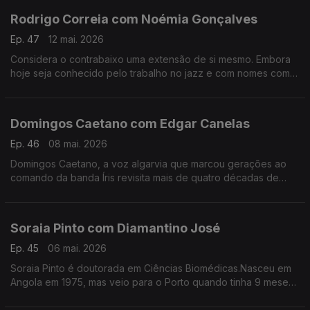
Rodrigo Correia com Noémia Gonçalves
Ep. 47
12 mai. 2026
Considera o contrabaixo uma extensão de si mesmo. Embora
hoje seja conhecido pelo trabalho no jazz e com nomes como
Carolina Deslandes, Mizzy Miles entre outros, mas nem sempre
a sua versatilidade foi validada.
Domingos Caetano com Edgar Canelas
Ep. 46
08 mai. 2026
Domingos Caetano, a voz algarvia que marcou gerações ao
comando da banda Íris revisita mais de quatro décadas de
estrada com humor, franqueza e aquele sotaque do Sul que é
quase uma assinatura artística.
Soraia Pinto com Diamantino José
Ep. 45
06 mai. 2026
Soraia Pinto é doutorada em Ciências Biomédicas.Nasceu em
Angola em 1975, mas veio para o Porto quando tinha 9 meses.
O facto de ser filha de “retornados” ensinou-a a ter a
resiliência como um lema de vida.