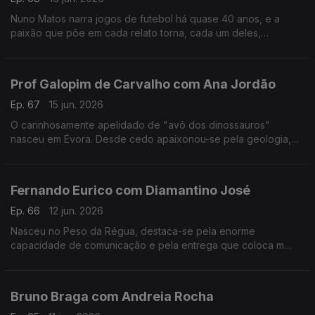
Nuno Matos narra jogos de futebol há quase 40 anos, e a
paixão que põe em cada relato torna, cada um deles,
memorável e inesquecível.
Prof Galopim de Carvalho com Ana Jordão
Ep. 67
15 jun. 2026
O carinhosamente apelidado de "avô dos dinossauros"
nasceu em Évora. Desde cedo apaixonou-se pela geologia,
mas também gosta de cozinhar. Aos 95 o prof. António Galopim
de Carvalho não pára.
Fernando Eurico com Diamantino José
Ep. 66
12 jun. 2026
Nasceu no Peso da Régua, destaca-se pela enorme
capacidade de comunicação e pela entrega que coloca m
cada transmissão desportiva. Fernando Eurico "grita que é
golo" no seu 4º mundial.
Bruno Braga com Andreia Rocha