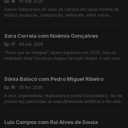
Ep. 18
05 mar. 2026
Ramón Galarza tem 40 anos de carreira em várias frentes da
música: produção, composição, intérprete, entre outras.
Trabalhou com a maioria dos músicos portugueses... e revela
algumas surpresas.
Sara Correia com Noémia Gonçalves
Ep. 17
04 mar. 2026
"Avisa que eu cheguei", assim regressou em 2026, ,mas na
realidade Sara Correia já chegou há muito tempo, e sem aviso
conquistou os portugueses.O fado é a sua vida, a sua tábua
de salvação, o seu tudo!
Sónia Balacó com Pedro Miguel Ribeiro
Ep. 16
26 fev. 2026
A atriz, argumentista, realizadora e poeta Sónia Balacó, faz da
poesia raiz para todas as suas dimensões artísticas e faz uma
viagem por várias artes ao sabor de versos e, também, de
gastronomia típica portuguesa.
Luis Campos com Rui Alves de Sousa