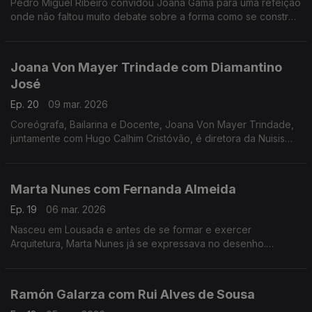
Pedro Miguel Ribeiro convidou Joana Gama para uma refeição
onde não faltou muito debate sobre a forma como se constrói
um espetáculo de Stand-up Comedy.
Joana Von Mayer Trindade com Diamantino
José
Ep. 20
09 mar. 2026
Coreógrafa, Bailarina e Docente, Joana Von Mayer Trindade,
juntamente com Hugo Calhim Cristóvão, é diretora da Nuisis
ZoBoP – Companhia de dança contemporânea sediada no
Porto desde 2004.
Marta Nunes com Fernanda Almeida
Ep. 19
06 mar. 2026
Nasceu em Lousada e antes de se formar e exercer
Arquitetura, Marta Nunes já se expressava no desenho.
Hoje vive finalmente da ilustração que se revela por linhas
delicadas e simple
Ramón Galarza com Rui Alves de Sousa