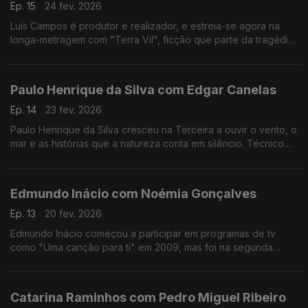
Ep. 15
24 fev. 2026
Luís Campos é produtor e realizador, e estreia-se agora na
longa-metragem com "Terra Vil", ficção que parte da tragédia
de Entre-os-Rios, que aconteceu há 25 anos.
Paulo Henrique da Silva com Edgar Canelas
Ep. 14
23 fev. 2026
Paulo Henrique da Silva cresceu na Terceira a ouvir o vento, o
mar e as histórias que a natureza conta em silêncio. Técnico
de som da RTP Açores, tornou-se muito mais do que isso:
tornou-se um guardador de memórias.
Edmundo Inácio com Noémia Gonçalves
Ep. 13
20 fev. 2026
Edmundo Inácio começou a participar em programas de tv
como "Uma canção para ti" em 2009, mas foi na segunda
participação no The Voice que decidiu que a sua sonoridade
juntaria o tradicional ao contemporâneo.
Catarina Raminhos com Pedro Miguel Ribeiro