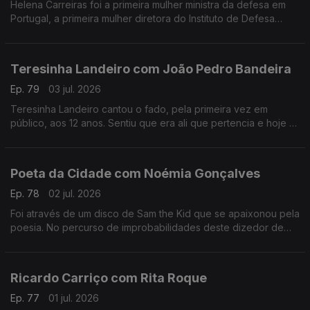
Helena Carreiras foi a primeira mulher ministra da defesa em
Portugal, a primeira mulher diretora do Instituto de Defesa
Nacional e estudou as primeiras mulheres nas forças armadas.
Teresinha Landeiro com João Pedro Bandeira
Ep. 79
03 jul. 2026
Teresinha Landeiro cantou o fado, pela primeira vez em
público, aos 12 anos. Sentiu que era ali que pertencia e hoje é
uma das fadistas mais aclamadas da nova geração, com
tradição e inovação de mãos dadas.
Poeta da Cidade com Noémia Gonçalves
Ep. 78
02 jul. 2026
Foi através de um disco de Sam the Kid que se apaixonou pela
poesia. No percurso de improbabilidades deste dizedor de
poesia, apesar de ter participado num talent show da tv, foi no
Tik Tok que se destacou.
Ricardo Carriço com Rita Roque
Ep. 77
01 jul. 2026