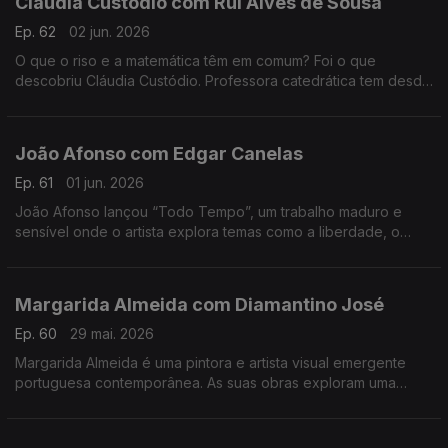
Cláudia Custódio com Rui Alves de Sousa
Ep. 62
02 jun. 2026
O que o riso e a matemática têm em comum? Foi o que
descobriu Cláudia Custódio. Professora catedrática tem desde
sempre um fascínio pela área do humor, e decidiu pôr mãos à
obra e juntar isso à matemática.
João Afonso com Edgar Canelas
Ep. 61
01 jun. 2026
João Afonso lançou “Todo Tempo”, um trabalho maduro e
sensível onde o artista explora temas como a liberdade, o
amor e a saudade, cruzando influências da música portuguesa
com memórias das suas origens moçambicanas.
Margarida Almeida com Diamantino José
Ep. 60
29 mai. 2026
Margarida Almeida é uma pintora e artista visual emergente
portuguesa contemporânea. As suas obras exploram uma
"pintura que sangra e respira", caracterizada por cores fortes
e traços expressivos.