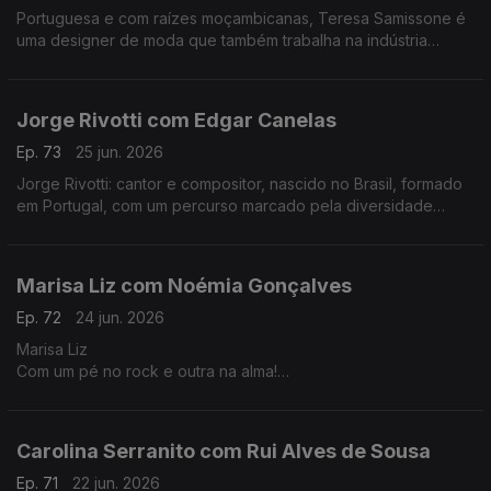
Portuguesa e com raízes moçambicanas, Teresa Samissone é
uma designer de moda que também trabalha na indústria
cinematográfica. Nesta conversa com Fernanda Almeida falam
de inspiração e da herança cultural africana.
Jorge Rivotti com Edgar Canelas
Ep. 73
25 jun. 2026
Jorge Rivotti: cantor e compositor, nascido no Brasil, formado
em Portugal, com um percurso marcado pela diversidade
cultural que tem passado pelo teatro, pela televisão e por
outros campos de criação.
Marisa Liz com Noémia Gonçalves
Ep. 72
24 jun. 2026
Marisa Liz
Com um pé no rock e outra na alma!
Dos Onda-Choc aos Amor Electro e carreira a solo A voz que
todos conhecemos e que agora nos canta "Relatos de um
coração confuso".
Carolina Serranito com Rui Alves de Sousa
Ep. 71
22 jun. 2026