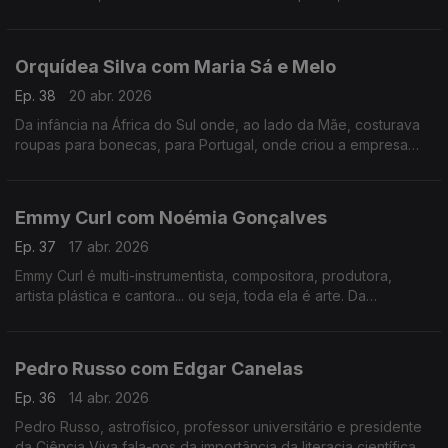
tudo o que há de bom numa mesa minhota.
Orquídea Silva com Maria Sá e Melo
Ep. 38
20 abr. 2026
Da infância na África do Sul onde, ao lado da Mãe, costurava
roupas para bonecas, para Portugal, onde criou a empresa
que veste hoje os mais galardoados chefs portugueses e
internacionais.
Emmy Curl com Noémia Gonçalves
Ep. 37
17 abr. 2026
Emmy Curl é multi-instrumentista, compositora, produtora,
artista plástica e cantora... ou seja, toda ela é arte. Da
experiência na Dinamarca à criação da "Escola Normal" há 20
anos que se contam nesta conversa.
Pedro Russo com Edgar Canelas
Ep. 36
14 abr. 2026
Pedro Russo, astrofísico, professor universitário e presidente
da Ciência Viva fala-nos da importância da literacia científica e