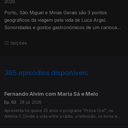
2026
Porto, São Miguel e Minas Gerais são 3 pontos
geográficos da viagem pela vida de Luca Argel.
Sonoridades e gostos gastronómicos de um carioca
que se apaixonou pela Invicta e a poesia portuguesa.
opções
385
episódios disponíveis
941136
935425
931103
926456
919167
914053
908061
897326
890324
Fernando Alvim com Maria Sá e Melo
Ep. 93
28 jul. 2026
Apresenta há quase 25 anos o programa "Prova Oral", na
Antena 3. Divide a vida entre a rádio, a televisão, os livros e
também a música, uma das grandes paixões que lhe ocupa
largo tempo como DJ. Diz que sempre foi livre.