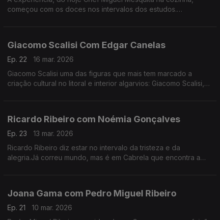
começou com os doces nos intervalos dos estudos.
Experiência a que regressou, anos depois de desistir da
carreira como engenheiro.
Giacomo Scalisi Com Edgar Canelas
Ep. 22
16 mar. 2026
Giacomo Scalisi uma das figuras que mais tem marcado a
criação cultural no litoral e interior algarvios: Giacomo Scalisi,
cofundador do projeto Lavrar o Mar – As Artes no Alto da
Serra.
Ricardo Ribeiro com Noémia Gonçalves
Ep. 23
13 mar. 2026
Ricardo Ribeiro diz estar no intervalo da tristeza e da
alegria.Já correu mundo, mas é em Cabrela que encontra a
paz.Desde muito jovem ia aos fados com a tia e tinha como
fonte de inspiração a sua mãe.
Joana Gama com Pedro Miguel Ribeiro
Ep. 21
10 mar. 2026