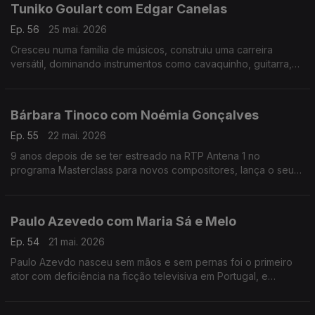
Tuniko Goulart com Edgar Canelas
Ep. 56
25 mai. 2026
Cresceu numa família de músicos, construiu uma carreira
versátil, dominando instrumentos como cavaquinho, guitarra,
violão e baixo,. Tuniko Goulart é um músico brasileiro radicado
no Algarve há mais de 20 anos.
Bárbara Tinoco com Noémia Gonçalves
Ep. 55
22 mai. 2026
9 anos depois de se ter estreado na RTP Antena 1 no
programa Masterclass para novos compositores, lança o seu
3º albúm, uma história dedicada à filha.No Mesa Para Dois
Bárbara Tinoco faz o balanço a estes anos.
Paulo Azevedo com Maria Sá e Melo
Ep. 54
21 mai. 2026
Paulo Azevdo nasceu sem mãos e sem pernas foi o primeiro
ator com deficiência na ficção televisiva em Portugal, e
continua a seguir o seu caminho no Teatro e também nas
palestras.