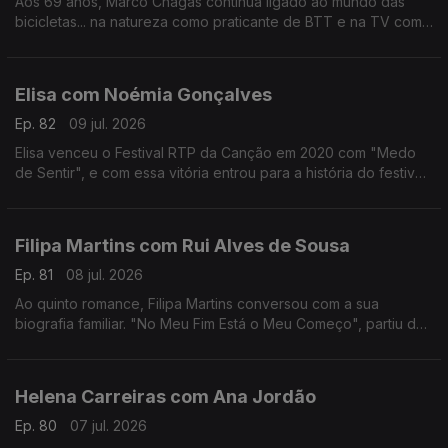
Aos 69 anos, Marco Chagas continua ligado ao mundo das
bicicletas... na natureza como praticante de BTT e na TV como
comentador da RTP.
Até 2012, foi o ciclista com mais vitórias na Volta a Portugal,
foram 4.
Elisa com Noémia Gonçalves
Ep. 82
09 jul. 2026
Elisa venceu o Festival RTP da Canção em 2020 com "Medo
de Sentir", e com essa vitória entrou para a história do festival,
não apenas por ter ganho mas por ter o sonho Eurovisão
"confinado" ao YouTube.
Filipa Martins com Rui Alves de Sousa
Ep. 81
08 jul. 2026
Ao quinto romance, Filipa Martins conversou com a sua
biografia familiar. "No Meu Fim Está o Meu Começo", partiu de
histórias familiares que a escritora se habituou a ouvir ao longo
dos anos.
Helena Carreiras com Ana Jordão
Ep. 80
07 jul. 2026