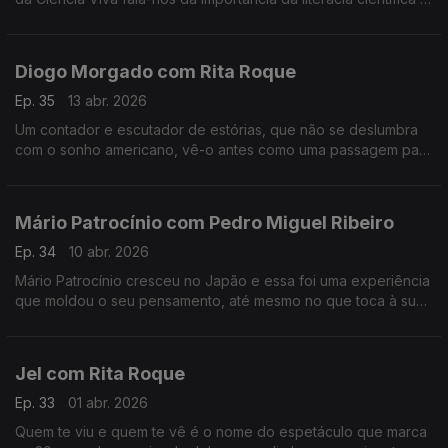
da participação pública na ciência, entre outros assuntos.
Diogo Morgado com Rita Roque
Ep. 35
13 abr. 2026
Um contador e escutador de estórias, que não se deslumbra
com o sonho americano, vê-o antes como uma passagem para
a margem do esclarecimento. É um dos mais reconhecidos
atores, mas continua sem saber lidar com o elogio.
Mário Patrocínio com Pedro Miguel Ribeiro
Ep. 34
10 abr. 2026
Mário Patrocínio cresceu no Japão e essa foi uma experiência
que moldou o seu pensamento, até mesmo no que toca à sua
profissão como realizador.
Jel com Rita Roque
Ep. 33
01 abr. 2026
Quem te viu e quem te vê é o nome do espetáculo que marca