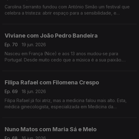
Carolina Serranito fundou com António Simão um festival que
celebra a tristeza: abrir espaço para a sensibilidade, e
encontrar a beleza da tristeza. é o objectivo do Triste Para
Sempre.
Viviane com João Pedro Bandeira
Ep. 70
19 jun. 2026
Nasceu em França (Nice) e aos 13 anos mudou-se para
Portugal. Desde muito cedo que a música é a sua paixão.
Formou os Entre Aspas, integrou vários projetos e a solo já
leva 21 anos de carreira.
Filipa Rafael com Filomena Crespo
Ep. 69
18 jun. 2026
Filipa Rafael já foi atriz, mas a medicina falou mais alto. Esta,
médica ginecologista, especializada em Medicina da
Reprodução diz ser uma pessoa positiva, que gosta de
experiências gastronómicas.
Nuno Matos com Maria Sá e Melo
Ep. 68
16 jun. 2026