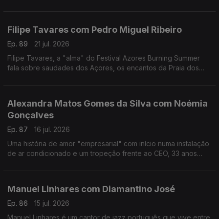
reivindicativa, assertiva, sensível, curiosa, é a vencedora
deste ano do Prémio Mário Mesquita.
Filipe Tavares com Pedro Miguel Ribeiro
Ep. 89
21 jul. 2026
Filipe Tavares, a "alma" do Festival Azores Burning Summer
fala sobre saudades dos Açores, os encantos da Praia dos
Moínhos e do Porto Formoso, cultura, atlântico, e o Festival
Azores Burning Summer.
Alexandra Matos Gomes da Silva com Noémia
Gonçalves
Ep. 87
16 jul. 2026
Uma história de amor "empresarial" com início numa instalação
de ar condicionado e um tropeção frente ao CEO, 33 anos
mais velho, da Couto. Alexandra Matos Gomes da Silva é a
empresária que mudou tudo por amor.
Manuel Linhares com Diamantino José
Ep. 86
15 jul. 2026
Manuel Linhares é um cantor de jazz português que vive entre