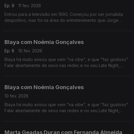
Ep. 9
11 fev. 2026
Entrou para a televisão em 1993. Começou por ser jornalista
desportivo, mas foi na área do entretenimento que Jorge
Gabriel ganhou mais notoriedade, chegando mesmo a ganhar
o globo de ouro em 2004.
Blaya com Noémia Gonçalves
Ep. 8
10 fev. 2026
Blaya há muito avisou que vem "na vibe", e que "faz gostoso".
Falar abertamente de sexo nas redes e no seu Late Night,
colocou-a no olho do furacão das polémicas, das quais anda a
tentar resguardar-se nos últimos tempos.
Blaya com Noémia Gonçalves
10 fev. 2026
Blaya há muito avisou que vem "na vibe", e que "faz gostoso".
Falar abertamente de sexo nas redes e no seu Late Night,
colocou-a no olho do furacão das polémicas, das quais anda a
tentar resguardar-se nos últimos tempos.
Marta Geadas Duran com Fernanda Almeida