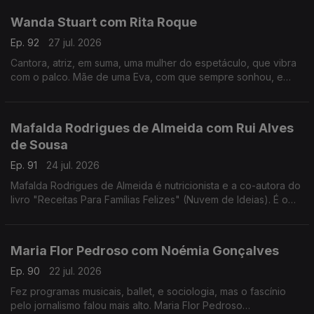
Wanda Stuart com Rita Roque
Ep. 92
27 jul. 2026
Cantora, atriz, em suma, uma mulher do espetáculo, que vibra
com o palco. Mãe de uma Eva, com que sempre sonhou, e
dona de uma vida bem vivida. Wanda Stuart, a mulher que leva
tudo à frente, também gosta do sossego.
Mafalda Rodrigues de Almeida com Rui Alves
de Sousa
Ep. 91
24 jul. 2026
Mafalda Rodrigues de Almeida é nutricionista e a co-autora do
livro "Receitas Para Famílias Felizes" (Nuvem de Ideias). É o
mote para um jantar com Rui Alves de Sousa sobre a nossa
relação com os alimentos em família.
Maria Flor Pedroso com Noémia Gonçalves
Ep. 90
22 jul. 2026
Fez programas musicais, ballet, e sociologia, mas o fascínio
pelo jornalismo falou mais alto. Maria Flor Pedroso