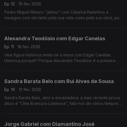
Ep. 12
19 fev. 2026
Pedro Miguel Ribeiro "jantou" com Catarina Raminhos e
navegou com ela tanto pela sua vida como pela sua obra, pois
ambas se misturam sempre. Conheça melhor esta "eterna
jovem" de 14 anos.
Alexandra Teodósio com Edgar Canelas
Ep. 11
18 fev. 2026
Uma figura histórica senta-se à mesa com Edgar Canelas.
Histórica porquê? Porque Alexandra Teodósio é a primeira
mulher a ser eleita como Reitora da Universidade do Algarve.
Sandra Barata Belo com Rui Alves de Sousa
Ep. 10
12 fev. 2026
Sandra Barata Belo, atriz e encenadora: a mais recente prova
disso é "Uma Brancura Luminosa", fala-nos de vários tempos e
memórias de uma artista que desde cedo quis ser
independente.
Jorge Gabriel com Diamantino José