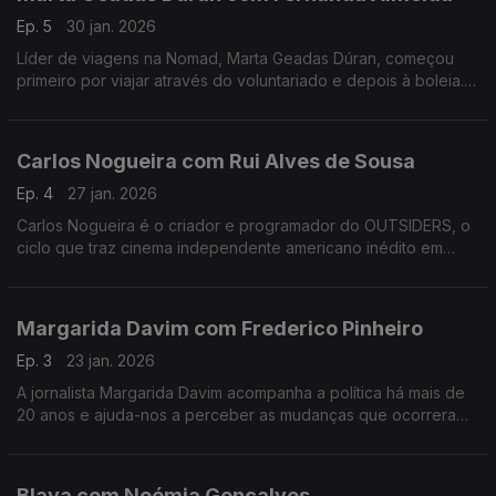
Ep. 5
30 jan. 2026
Líder de viagens na Nomad, Marta Geadas Dúran, começou
primeiro por viajar através do voluntariado e depois à boleia.
Percorreu mundo, a maior parte das vezes sozinha, e foi
encontrando lugares muito especiais.
Carlos Nogueira com Rui Alves de Sousa
Ep. 4
27 jan. 2026
Carlos Nogueira é o criador e programador do OUTSIDERS, o
ciclo que traz cinema independente americano inédito em
Portugal. Nesta conversa, alguns dos 12 filmes desta edição e
uma abordagem ao futuro do cinema português.
Margarida Davim com Frederico Pinheiro
Ep. 3
23 jan. 2026
A jornalista Margarida Davim acompanha a política há mais de
20 anos e ajuda-nos a perceber as mudanças que ocorreram
nos últimos tempos, numa conversa onda fala do processo de
salvamento da revista Visão, onde trabalha.
Blaya com Noémia Gonçalves