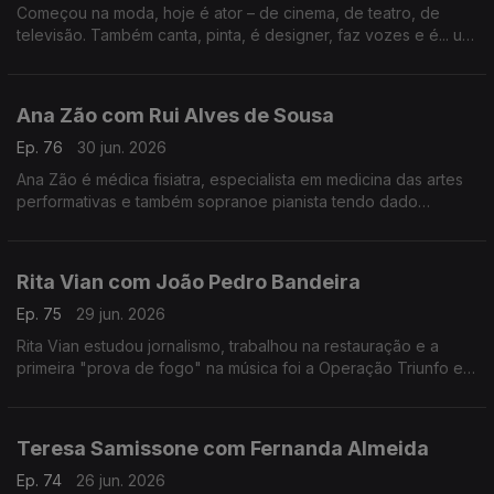
Começou na moda, hoje é ator – de cinema, de teatro, de
televisão. Também canta, pinta, é designer, faz vozes e é... um
homem de família. Nesta conversa fala de percalços da vida e
do otimismo que o caracteriza.
Ana Zão com Rui Alves de Sousa
Ep. 76
30 jun. 2026
Ana Zão é médica fisiatra, especialista em medicina das artes
performativas e também sopranoe pianista tendo dado
concertos em vários países. As experiências de vida e
cuidados de saúde nos artistas e de como envelhecer.
Rita Vian com João Pedro Bandeira
Ep. 75
29 jun. 2026
Rita Vian estudou jornalismo, trabalhou na restauração e a
primeira "prova de fogo" na música foi a Operação Triunfo em
2010. Agora explora a eletrónica e o canto tradicional
português em "Liga Dura".
Teresa Samissone com Fernanda Almeida
Ep. 74
26 jun. 2026