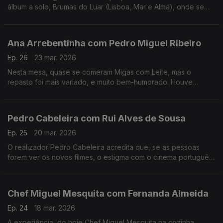
álbum a solo, Brumas do Luar (Lisboa, Mar e Alma), onde se
destaca também como autora e compositora.
Ana Arrebentinha com Pedro Miguel Ribeiro
Ep. 26
23 mar. 2026
Nesta mesa, quase se comeram Migas com Leite, mas o
repasto foi mais variado, e muito bem-humorado. Houve
recordações, ternura e muito boa música. Muito fizeram eles.
Pedro Cabeleira com Rui Alves de Sousa
Ep. 25
20 mar. 2026
O realizador Pedro Cabeleira acredita que, se as pessoas
forem ver os novos filmes, o estigma com o cinema português
vai acabar, e tem novo filme, oito anos depois do primeiro
"Verão Danado", o "Entroncamento".
Chef Miguel Mesquita com Fernanda Almeida
Ep. 24
18 mar. 2026
A experiência, do hoje Chef Miguel Mesquita na cozinha,