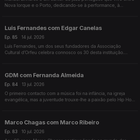
Nova Iorque e o Porto, dedicando-se à performance, à
composição e ao ensino. Trabalhou e estudou com grandes
músicos internacionais.
Luis Fernandes com Edgar Canelas
Ep. 85
14 jul. 2026
Luís Fernandes, um dos seus fundadores da Associação
Cultural d’Orfeu celebra connosco os 30 desta instituição.
Nesta mesa também se contam histórias de viagens por muitas
e variadas artes.
GDM com Fernanda Almeida
Ep. 84
13 jul. 2026
O primeiro contacto com a música foi na infância, na igreja
evangélica, mas a juventude trouxe-lhe a paixão pelo Hip Hop
onde é conhecido pela alcunha GDM “Gangster do Mato”.
Marco Chagas com Marco Ribeiro
Ep. 83
10 jul. 2026