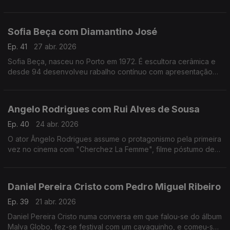
apaixonado pela música.Formado em arquitetura,costuma
fazer uma viagem sozinho antes de gravar um disco
Sofia Beça com Diamantino José
Ep. 41
27 abr. 2026
Sofia Beça, nasceu no Porto em 1972. É escultora cerâmica e
desde 94 desenvolveu rabalho contínuo com apresentação
regular em exposições individuais e coletivas, em Portugal e
no estrangeiro.
Angelo Rodrigues com Rui Alves de Sousa
Ep. 40
24 abr. 2026
O ator Ângelo Rodrigues assume o protagonismo pela primeira
vez no cinema com "Cherchez La Femme", filme póstumo de
António da Cunha Telles que se inspira n'"A Confissão de
Lúcio" de Mário de Sá-Carneiro.
Daniel Pereira Cristo com Pedro Miguel Ribeiro
Ep. 39
21 abr. 2026
Daniel Pereira Cristo numa conversa em que falou-se do álbum
Malva Globo, fez-se festival com um cavaquinho, e comeu-se