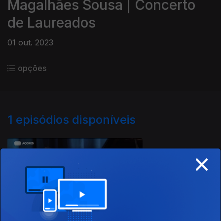
Magalhães Sousa | Concerto
de Laureados
01 out. 2023
opções
1
episódios disponíveis
719363
×
01 out. 2023