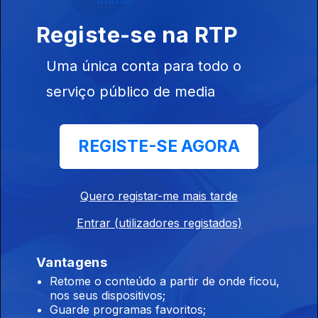
Registe-se na RTP
Uma única conta para todo o
Instale a aplicação
RTP Play
serviço público de media
REGISTE-SE AGORA
Disponível para iOS, Android, Apple TV, Android TV e
CarPlay
Quero registar-me mais tarde
Entrar (utilizadores registados)
Vantagens
Retome o conteúdo a partir de onde ficou,
nos seus dispositivos;
Guarde programas favoritos;