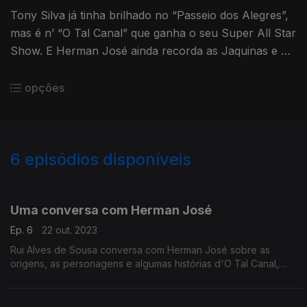
Tony Silva já tinha brilhado no “Passeio dos Alegres”,
mas é n’ “O Tal Canal” que ganha o seu Super All Star
Show. E Herman José ainda recorda as Jaquinas e o
papel de Sérgio Godinho no lançamento do programa.
opções
6
episódios disponíveis
721286
Uma conversa com Herman José
Ep. 6
22 out. 2023
Rui Alves de Sousa conversa com Herman José sobre as
origens, as personagens e algumas histórias d'O Tal Canal,
que estreou faz hoje quarenta anos!