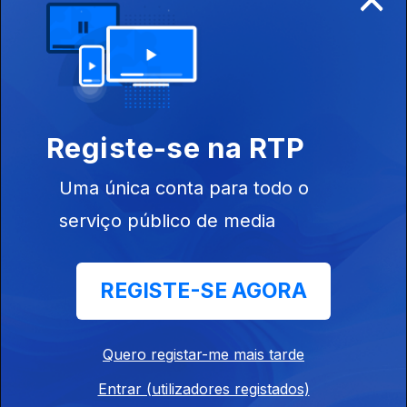
03 fev. 2024
Sven-Goran
Eriksson
Registe-se na RTP
Uma única conta para todo o
27 jan. 2024
Taça Asiática
serviço público de media
REGISTE-SE AGORA
20 jan. 2024
Quero registar-me mais tarde
Varzim SC
Entrar (utilizadores registados)