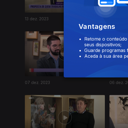
13 dez. 2023
12 dez. 2
Vantagens
Retome o conteúdo a
seus dispositivos;
Guarde programas f
Aceda à sua área pe
07 dez. 2023
06 dez. 
731488