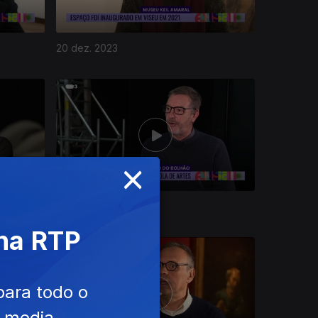
20 dez. 2023
×
14 dez. 2023
 na RTP
para todo o
e media