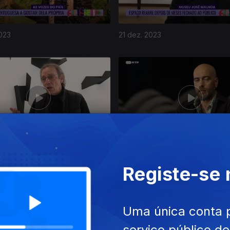
023
21 dez. 2023
023
15 dez. 2023
Registe-se
Uma única conta 
serviço público d