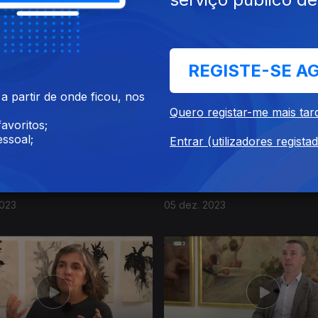
023
11 dez. 2023
REGISTE-SE A
 partir de onde ficou, nos
Quero registar-me mais tar
avoritos;
ssoal;
Entrar (utilizadores regista
2023
05 dez. 2023