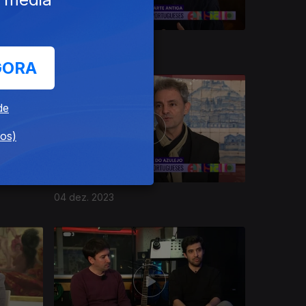
08 dez. 2023
GORA
de
dos)
04 dez. 2023