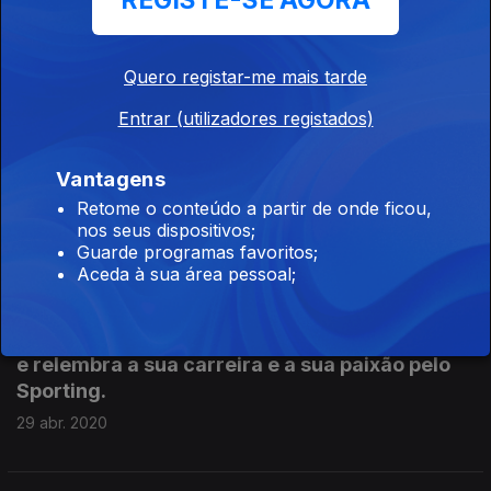
REGISTE-SE AGORA
19 mai. 2020
Quero registar-me mais tarde
Marenostrum (Zé Francisco)
Entrar (utilizadores registados)
14 mai. 2020
Vantagens
Retome o conteúdo a partir de onde ficou,
Ada de Castro - 60 anos de carreira
nos seus dispositivos;
05 mai. 2020
Guarde programas favoritos;
Aceda à sua área pessoal;
Maria José Valério é feita de verde esperança
e relembra a sua carreira e a sua paixão pelo
Sporting.
29 abr. 2020