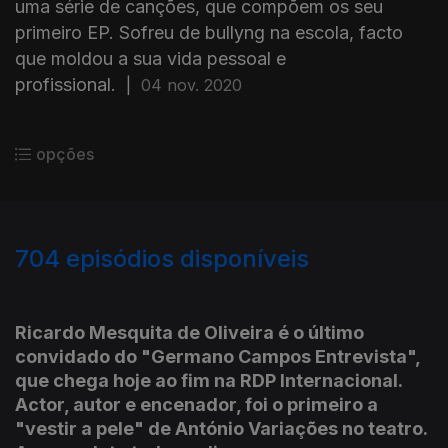
uma série de canções, que compõem os seu
primeiro EP. Sofreu de bullyng na escola, facto
que moldou a sua vida pessoal e
profissional.
|
04 nov. 2020
opções
704
episódios disponíveis
495816
472509
461702
447614
437768
425365
Ricardo Mesquita de Oliveira é o último
convidado do "Germano Campos Entrevista",
que chega hoje ao fim na RDP Internacional.
Actor, autor e encenador, foi o primeiro a
"vestir a pele" de António Variações no teatro.