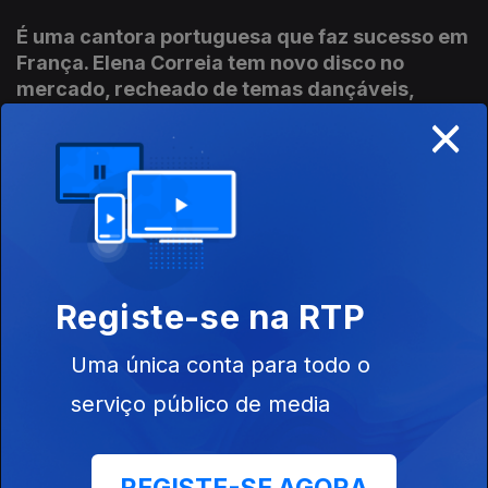
É uma cantora portuguesa que faz sucesso em
França. Elena Correia tem novo disco no
mercado, recheado de temas dançáveis,
×
alguns dos quais com influências africanas.
Espera obter um dia um lugar ao sol na terra
dos seus pais.
02 jun. 2020
Joaquim Vieira
Registe-se na RTP
26 mai. 2020
Uma única conta para todo o
serviço público de media
Catarina Avelar é uma das grandes damas do
espectáculo em Portugal. Actualmente todos a
conhecem como Avó Herminia da série