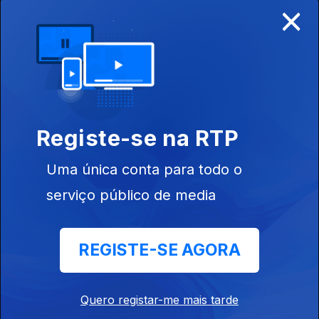
×
Ep. 5
17 dez. 2023
Pedras
Salgadas
Registe-se na RTP
Uma única conta para todo o
serviço público de media
Ep. 6
14 jan. 2024
Licor Beirão
REGISTE-SE AGORA
745684
Quero registar-me mais tarde