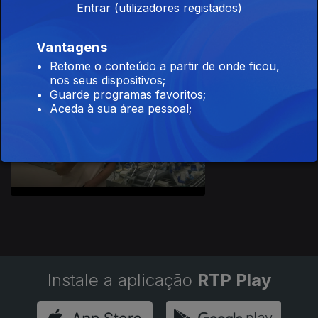
Entrar (utilizadores registados)
Ep. 7
21 jan. 2024
Porfírios
Vantagens
Retome o conteúdo a partir de onde ficou,
nos seus dispositivos;
Guarde programas favoritos;
Aceda à sua área pessoal;
Ep. 8
04 fev. 2024
Bom Petisco
Instale a aplicação
RTP Play