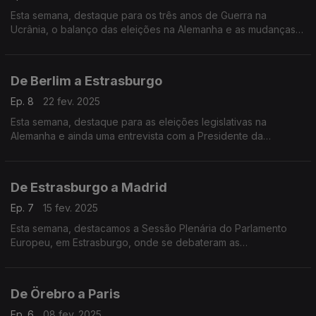
Esta semana, destaque para os três anos de Guerra na
Ucrânia, o balanço das eleições na Alemanha e as mudanças
na relação entre a União Europeia e os Estados Unidos da
América.
De Berlim a Estrasburgo
Ep. 8
22 fev. 2025
Esta semana, destaque para as eleições legislativas na
Alemanha e ainda uma entrevista com a Presidente da
Delegação entre o Parlamento Europeu e a Palestina. Terra
Europa com apresentação de João Adelino Faria.
De Estrasburgo a Madrid
Ep. 7
15 fev. 2025
Esta semana, destacamos a Sessão Plenária do Parlamento
Europeu, em Estrasburgo, onde se debateram as
consequências da invasão russa na Ucrânia. E ainda uma
entrevista com o Embaixador da Palestina em Espanha.
De Örebro a Paris
Ep. 6
08 fev. 2025