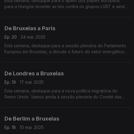
Esta semana, destaque para o apelo dos países europeus
para a Hungria reverter as leis contra os grupos LGBT e ainda
em Lisboa um coro de mulheres à capela croata para assinalar
o dia nacional da Croácia.
De Bruxelas a Paris
Ep. 20
24 mai. 2025
Esta semana, destaque para a sessão plenária do Parlamento
Europeu em Bruxelas, a discutir o futuro do setor energético
na União Europeia. Olhamos ainda para as reações europeias
à crise humanitária em Gaza.
De Londres a Bruxelas
Ep. 19
17 mai. 2025
Esta semana, destaque para a nova política migratória do
Reino Unido. Vamos ainda à sessão plenária do Comité das
Regiões, em Bruxelas, onde representantes do poder local
discutem grandes desafios europeus.
De Berlim a Bruxelas
Ep. 18
10 mai. 2025