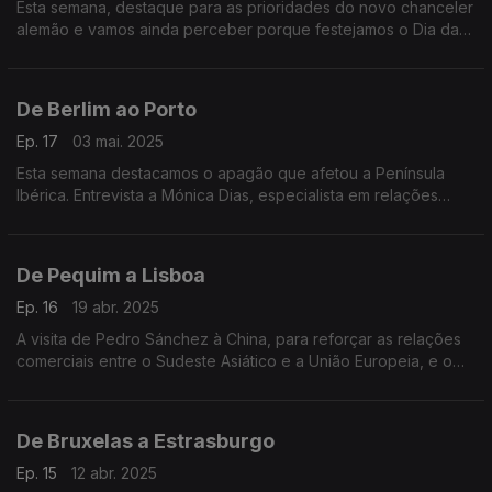
Esta semana, destaque para as prioridades do novo chanceler
alemão e vamos ainda perceber porque festejamos o Dia da
Europa a 9 de maio.
De Berlim ao Porto
Ep. 17
03 mai. 2025
Esta semana destacamos o apagão que afetou a Península
Ibérica. Entrevista a Mónica Dias, especialista em relações
internacionais, sobre o futuro governo alemão. E o Porto,
eleito melhor destino de Erasmus em 2024.
De Pequim a Lisboa
Ep. 16
19 abr. 2025
A visita de Pedro Sánchez à China, para reforçar as relações
comerciais entre o Sudeste Asiático e a União Europeia, e o
novo chefe do gabinete do Parlamento Europeu em Portugal,
Alfredo Sousa de Jesus.
De Bruxelas a Estrasburgo
Ep. 15
12 abr. 2025