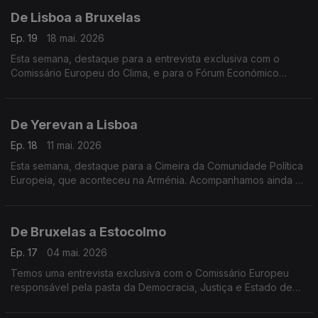
De Lisboa a Bruxelas
Ep. 19
18 mai. 2026
Esta semana, destaque para a entrevista exclusiva com o
Comissário Europeu do Clima, e para o Fórum Económico
Europeu de Bruxelas.
De Yerevan a Lisboa
Ep. 18
11 mai. 2026
Esta semana, destaque para a Cimeira da Comunidade Política
Europeia, que aconteceu na Arménia. Acompanhamos ainda as
comemorações dos 40 anos de Portugal e Espanha na União
Europeia, em Lisboa.
De Bruxelas a Estocolmo
Ep. 17
04 mai. 2026
Temos uma entrevista exclusiva com o Comissário Europeu
responsável pela pasta da Democracia, Justiça e Estado de
Direito e vamos conhecer um livro sobre a palavra "Saudade",
escrito por um jornalista sueco.