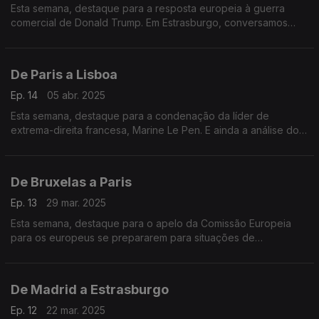
Esta semana, destaque para a resposta europeia à guerra
comercial de Donald Trump. Em Estrasburgo, conversamos
com os eurodeputados sobre a escassez de medicamentos
essenciais na União Europeia.
De Paris a Lisboa
Ep. 14
05 abr. 2025
Esta semana, destaque para a condenação da líder de
extrema-direita francesa, Marine Le Pen. E ainda a análise do
professor universitário, Miguel Poiares Maduro, ao mais
recente Eurobarómetro.
De Bruxelas a Paris
Ep. 13
29 mar. 2025
Esta semana, destaque para o apelo da Comissão Europeia
para os europeus se prepararem para situações de
emergência. E ainda a cimeira de apoio à Ucrânia em Paris.
De Madrid a Estrasburgo
Ep. 12
22 mar. 2025