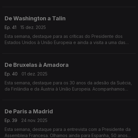
ainda o balanço do governo de Pedro Sánchez e da política
externa espanhola.
De Washington a Talin
Ep. 41
15 dez. 2025
Esta semana, destaque para as críticas do Presidente dos
Estados Unidos à União Europeia e ainda a visita a uma das
instituições mais avançadas do mundo na área da
cibersegurança, na Estónia.
De Bruxelas à Amadora
Ep. 40
01 dez. 2025
Esta semana, destaque para os 30 anos da adesão da Suécia,
da Finlândia e da Áustria à União Europeia. Acompanhamos
ainda a visita do Comissário Europeu para o orçamento à
Orquestra Geração, na Amadora.
De Paris a Madrid
Ep. 39
24 nov. 2025
Esta semana, destaque para a entrevista com a Presidente da
Assembleia Francesa. Olhamos ainda para Espanha, 50 anos