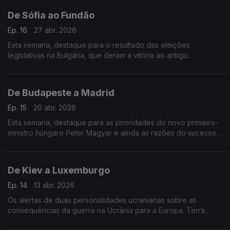
De Sófia ao Fundão
Ep. 16
27 abr. 2026
Esta semana, destaque para o resultado das eleições
legislativas na Bulgária, que deram a vitória ao antigo
Presidente pró-russo. Fomos ainda conhecer um projeto de
integração social no Fundão.
De Budapeste a Madrid
Ep. 15
20 abr. 2026
Esta semana, destaque para as prioridades do novo primeiro-
ministro húngaro Peter Magyar e ainda as razões do sucesso
da economia de Espanha, o país que mais cresce na União
Europeia.
De Kiev a Luxemburgo
Ep. 14
13 abr. 2026
Os alertas de duas personalidades ucranianas sobre as
consequências da guerra na Ucrânia para a Europa. Terra
Europa com apresentação de João Adelino Faria