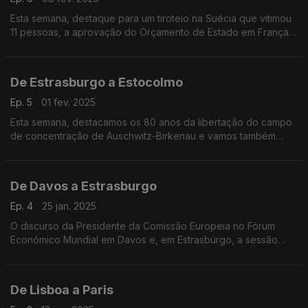
Esta semana, destaque para um tiroteio na Suécia que vitimou
11 pessoas, a aprovação do Orçamento de Estado em França e
ainda uma entrevista exclusiva com a Ministra dos Assuntos
Europeus da Dinamarca.
De Estrasburgo a Estocolmo
Ep. 5
01 fev. 2025
Esta semana, destacamos os 80 anos da libertação do campo
de concentração de Auschwitz-Birkenau e vamos também
conhecer as prioridades da Presidência polaca do Conselho
da União Europeia.
De Davos a Estrasburgo
Ep. 4
25 jan. 2025
O discurso da Presidente da Comissão Europeia no Fórum
Económico Mundial em Davos e, em Estrasburgo, a sessão
plenária de olhos postos na nova administração norte-
americana.
De Lisboa a Paris