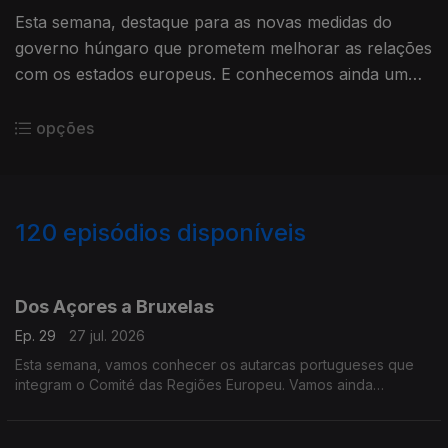
Esta semana, destaque para as novas medidas do
governo húngaro que prometem melhorar as relações
com os estados europeus. E conhecemos ainda um
negócio de sucesso que levou à produção do filme
mais premiado do Kosovo.
opções
120
episódios disponíveis
927976
908973
887963
860436
839802
820253
800782
768473
745544
Dos Açores a Bruxelas
Ep. 29
27 jul. 2026
Esta semana, vamos conhecer os autarcas portugueses que
integram o Comité das Regiões Europeu. Vamos ainda
acompanhar a visita de uma delegação do Parlamento
Europeu às ilhas de São Miguel e da Terceira, nos Açores.