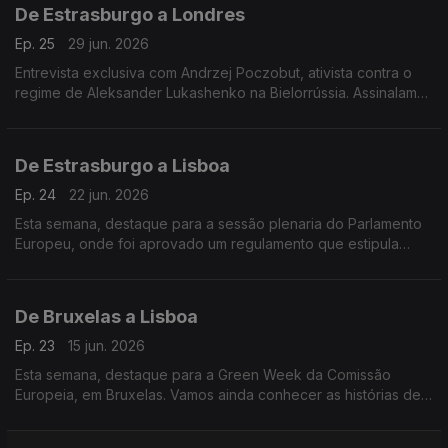
De Estrasburgo a Londres
Ep. 25
29 jun. 2026
Entrevista exclusiva com Andrzej Poczobut, ativista contra o
regime de Aleksander Lukashenko na Bielorrússia. Assinalamos
ainda os 10 anos do Brexit. Terra Europa com apresentação de
João Adelino Faria.
De Estrasburgo a Lisboa
Ep. 24
22 jun. 2026
Esta semana, destaque para a sessão plenaria do Parlamento
Europeu, onde foi aprovado um regulamento que estipula
alterações na politica migratória da União Europeia
De Bruxelas a Lisboa
Ep. 23
15 jun. 2026
Esta semana, destaque para a Green Week da Comissão
Europeia, em Bruxelas. Vamos ainda conhecer as histórias de 3
mulheres ucranianas que tiveram de fugir da guerra, e criaram,
em Lisboa, novos negócios.