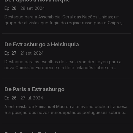
Ep. 28
28 set. 2024
Destaque para a Assembleia-Geral das Nações Unidas; um
grupo de ativistas que fugiu do regime russo para o Chipre, e
ainda, os finalistas do Prémio de Cinema LUX. Terra Europa
com João Adelino Faria.
De Estrasburgo a Helsínquia
Ep. 27
21 set. 2024
Destaque para as escolhas de Ursula von der Leyen para a
nova Comissão Europeia e um filme finlandês sobre um
empresário que salvou judeus durante a II Grande Guerra.
Terra Europa com João Adelino Faria.
De Paris a Estrasburgo
Ep. 26
27 jul. 2024
A entrevista de Emmanuel Macron à televisão pública francesa
e a posição dos novos eurodeputados portugueses sobre o
apoio da UE à Ucrânia. Terra Europa com João Adelino Faria.