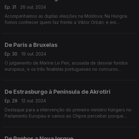
Ep. 31
26 out. 2024
Acompanhamos as duplas eleições na Moldova; Na Hungria
fomos conhecer quem faz frente a Viktor Orbán; e em
Estrasburgo descobrimos o vencedor do Prémio Sakharov.
De Paris a Bruxelas
Ep. 30
19 out. 2024
O julgamento de Marine Le Pen, acusada de desviar fundos
europeus, e os três finalistas portugueses no concurso
europeu Regio Stars. Terra Europa com apresentação de
João Adelino Faria.
De Estrasburgo à Península de Akrotiri
Ep. 29
12 out. 2024
Destaque para a intervenção do primeiro-ministro húngaro no
Parlamento Europeu e vamos ao Chipre perceber porque
existem mais gatos que pessoas. Terra Europa com João
Adelino Faria.
De Paphos a Nova Iorque