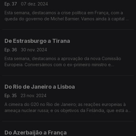
Ep. 37
07 dez. 2024
Esta semana, destacamos a crise política em França, com a
queda do governo de Michel Barnier. Vamos ainda à capital da
Albânia conhecer um grupo de jovens embaixadores da União
Europeia.
De Estrasburgo a Tirana
Ep. 36
30 nov. 2024
Esta semana, destacamos a aprovação da nova Comissão
Europeia. Conversámos com o ex-primeiro ministro e
candidato às eleições presidenciais francesas, Edouard
Phillipe. E fomos ainda até à Albânia.
Do Rio de Janeiro a Lisboa
Ep. 35
23 nov. 2024
A cimeira do G20 no Rio de Janeiro; as reações europeias à
ameaça nuclear russa; e os objetivos da Finlândia, que está a
contratar mais jovens para o setor da tecnologia.
Apresentação de João Adelino Faria.
Do Azerbaijão a França