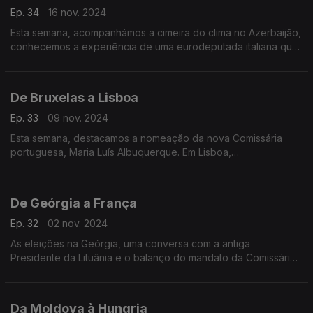
Ep. 34
16 nov. 2024
Esta semana, acompanhámos a cimeira do clima no Azerbaijão,
conhecemos a experiência de uma eurodeputada italiana que
esteve numa prisão na Hungria, e ouvimos os desafios da
cibersegurança na Web Summit em Lisboa
De Bruxelas a Lisboa
Ep. 33
09 nov. 2024
Esta semana, destacamos a nomeação da nova Comissária
portuguesa, Maria Luís Albuquerque. Em Lisboa,
acompanhámos a celebração dos 30 anos da adesão de
Portugal no Espaço Económico Europeu.
De Geórgia a França
Ep. 32
02 nov. 2024
As eleições na Geórgia, uma conversa com a antiga
Presidente da Lituânia e o balanço do mandato da Comissária
Elisa Ferreira.
Da Moldova à Hungria