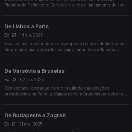
Plenária do Parlamento Europeu e ainda o lançamento do livro
“Divórcio das Nações” do antigo Embaixador da União
Europeia em Washington, João Vale de Almeida.
De Lisboa a Paris
Ep. 23
14 jun. 2025
Esta semana, destaque para a proposta do presidente francês
de proibir o uso das redes sociais a menores de 15 anos.
Vamos ainda às celebrações dos 40 anos da adesão de
Portugal à CEE.
De Varsóvia a Bruxelas
Ep. 22
07 jun. 2025
Esta semana, destaque para o resultado das eleições
presidenciais na Polónia. Vamos ainda a Bruxelas perceber os
desafios do órgão que junta os presidentes de Câmara da
União Europeia, o Comité das Regiões.
De Budapeste a Zagreb
Ep. 21
31 mai. 2025