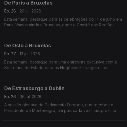
De Paris a Bruxelas
Ep. 28
20 jul. 2026
Esta semana, destaque para as celebrações do 14 de julho em
Paris. Vamos ainda a Bruxelas, onde o Comité das Regiões
pede mais medidas à Comissão Europeia para melhorar os
direitos LGBTQI+ na Europa.
De Oslo a Bruxelas
Ep. 27
13 jul. 2026
Esta semana, destaque para uma entrevista exclusiva com a
Secretária de Estado para os Negócios Estrangeiros da
Noruega. Vamos ainda a Bruxelas, conhecer as consequências
do novo Pacto Europeu de Migração e Asilo.
De Estrasburgo a Dublin
Ep. 26
06 jul. 2026
A sessão plenária do Parlamento Europeu, que recebeu o
Presidente do Montenegro, um país cada vez mais próximo de
aderir à UE eo arranque da Presidência irlandesa do Conselho
da União Europeia, assinalado em Lisboa.