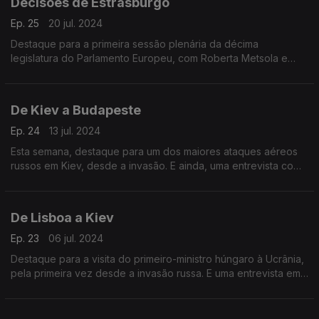
Decisões de Estrasburgo
Ep. 25
20 jul. 2024
Destaque para a primeira sessão plenária da décima
legislatura do Parlamento Europeu, com Roberta Metsola e
Ursula von der Leyen a garantirem mais um mandato. Terra
Europa com João Adelino Faria.
De Kiev a Budapeste
Ep. 24
13 jul. 2024
Esta semana, destaque para um dos maiores ataques aéreos
russos em Kiev, desde a invasão. E ainda, uma entrevista com
um professor universitário húngaro sobre a situação política do
país.
De Lisboa a Kiev
Ep. 23
06 jul. 2024
Destaque para a visita do primeiro-ministro húngaro à Ucrânia,
pela primeira vez desde a invasão russa. E uma entrevista em
exclusivo ao Presidente do Tribunal de Contas de França.
Apresentação de João Adelino Faria.