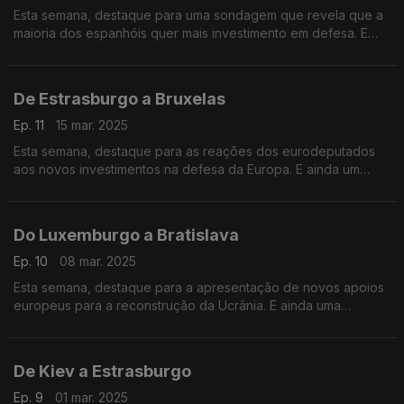
Esta semana, destaque para uma sondagem que revela que a
maioria dos espanhóis quer mais investimento em defesa. E
ainda vamos conversar com a líder da oposição bielorussa
sobre os direitos das mulheres no país.
De Estrasburgo a Bruxelas
Ep. 11
15 mar. 2025
Esta semana, destaque para as reações dos eurodeputados
aos novos investimentos na defesa da Europa. E ainda um
balanço dos 100 dias da Comissão Europeia. Terra Europa com
apresentação de João Adelino Faria.
Do Luxemburgo a Bratislava
Ep. 10
08 mar. 2025
Esta semana, destaque para a apresentação de novos apoios
europeus para a reconstrução da Ucrânia. E ainda uma
entrevista em exclusivo com o Ministro dos Negócios
Estrangeiros da Eslováquia.
De Kiev a Estrasburgo
Ep. 9
01 mar. 2025