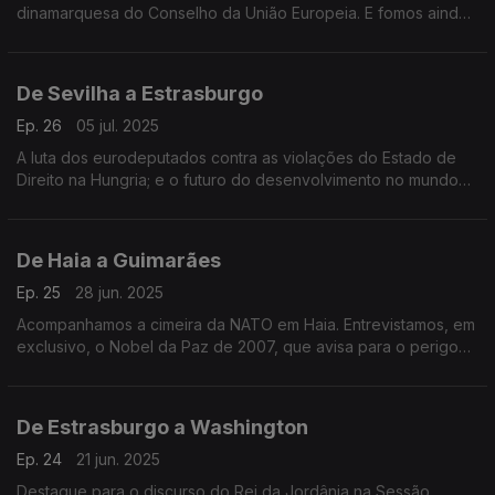
dinamarquesa do Conselho da União Europeia. E fomos ainda
ao Fórum das Cidades, uma iniciativa da Comissão Europeia
que decorreu em Cracóvia, na Polónia.
De Sevilha a Estrasburgo
Ep. 26
05 jul. 2025
A luta dos eurodeputados contra as violações do Estado de
Direito na Hungria; e o futuro do desenvolvimento no mundo
com o subsecretário da ONU, Jorge Moreira da Silva.
Apresentação de Daniela Santiago.
De Haia a Guimarães
Ep. 25
28 jun. 2025
Acompanhamos a cimeira da NATO em Haia. Entrevistamos, em
exclusivo, o Nobel da Paz de 2007, que avisa para o perigo
de um conflito nuclear. Terra Europa, apresentação de João
Adelino Faria
De Estrasburgo a Washington
Ep. 24
21 jun. 2025
Destaque para o discurso do Rei da Jordânia na Sessão