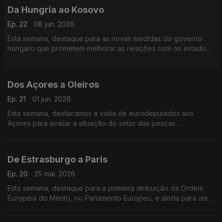
Da Hungria ao Kosovo
Ep. 22
08 jun. 2026
Esta semana, destaque para as novas medidas do governo
húngaro que prometem melhorar as relações com os estados
europeus. E conhecemos ainda um negócio de sucesso que
levou à produção do filme mais premiado do Kosovo.
Dos Açores a Oleiros
Ep. 21
01 jun. 2026
Esta semana, destacamos a visita de eurodeputados aos
Açores para avaliar a situação do setor das pescas.
Conhecemos ainda uma tuna de seniores que recebe fundos
europeus num dos concelhos mais envelhecidos de Portugal.
De Estrasburgo a Paris
Ep. 20
25 mai. 2026
Esta semana, destaque para a primeira atribuição da Ordem
Europeia do Mérito, no Parlamento Europeu, e ainda para uma
entrevista com o último Prémio Nobel da Economia, o francês
Philippe Aghion.