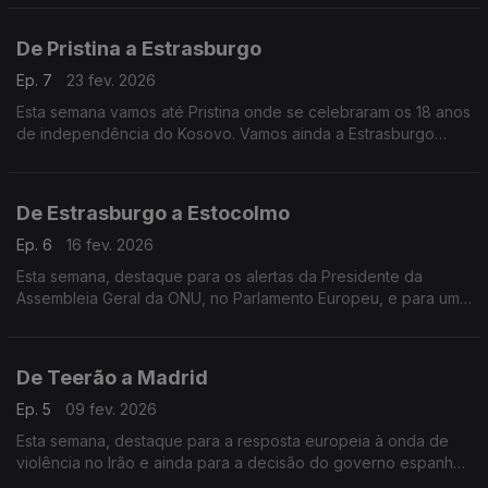
De Pristina a Estrasburgo
Ep. 7
23 fev. 2026
Esta semana vamos até Pristina onde se celebraram os 18 anos
de independência do Kosovo. Vamos ainda a Estrasburgo
perceber como é que as instituições europeias querem
resolver o problema do preço da habitação na Europa.
De Estrasburgo a Estocolmo
Ep. 6
16 fev. 2026
Esta semana, destaque para os alertas da Presidente da
Assembleia Geral da ONU, no Parlamento Europeu, e para uma
entrevista com o Presidente do Parlamento sueco.
De Teerão a Madrid
Ep. 5
09 fev. 2026
Esta semana, destaque para a resposta europeia à onda de
violência no Irão e ainda para a decisão do governo espanhol
de proibir redes sociais aos menores de 16 anos.