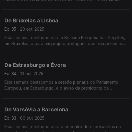
acompanhar a sessão plenária do comité das regiões
europeu.
De Bruxelas a Lisboa
Ep. 35
20 out. 2025
Esta semana, destaque para a Semana Europeia das Regiões,
em Bruxelas, e para um projeto português que recuperou as
linhas de Torres: uma histórica construção de defesa do
século XIX, recuperada mais de 200 anos depois.
De Estrasburgo a Évora
Ep. 34
13 out. 2025
Esta semana destacamos a sessão plenária do Parlamento
Europeu, em Estrasburgo, e o aviso da presidente da
Comissão Europeia relativo a guerra híbrida. Vamos também a
Évora conhecer um laboratório único no mundo.
De Varsóvia a Barcelona
Ep. 33
06 out. 2025
Esta semana, destaque para o encontro de especialistas na