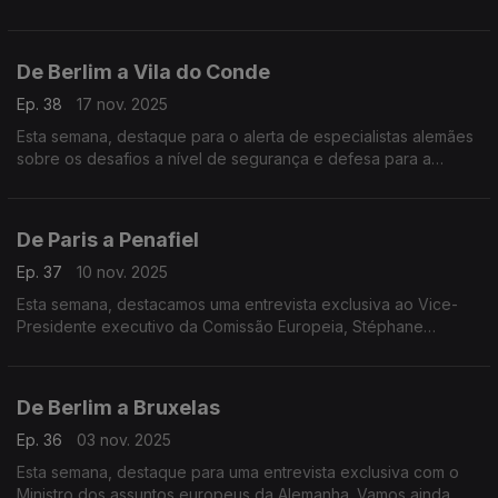
depois da morte do ditador Francisco Franco.
De Berlim a Vila do Conde
Ep. 38
17 nov. 2025
Esta semana, destaque para o alerta de especialistas alemães
sobre os desafios a nível de segurança e defesa para a
Europa. E ainda um projeto em Vila do Conde que quer
proteger a tradição da construção naval em madeira.
De Paris a Penafiel
Ep. 37
10 nov. 2025
Esta semana, destacamos uma entrevista exclusiva ao Vice-
Presidente executivo da Comissão Europeia, Stéphane
Sejourné. E um projeto em Penafiel que oferece formações
profissionais a adultos, através de fundos europeus.
De Berlim a Bruxelas
Ep. 36
03 nov. 2025
Esta semana, destaque para uma entrevista exclusiva com o
Ministro dos assuntos europeus da Alemanha. Vamos ainda