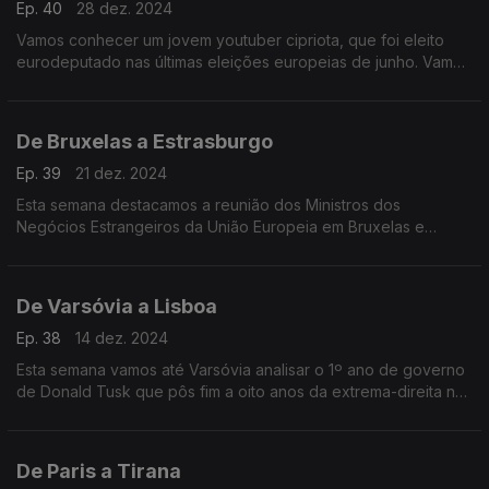
Ep. 40
28 dez. 2024
Vamos conhecer um jovem youtuber cipriota, que foi eleito
eurodeputado nas últimas eleições europeias de junho. Vamos
ainda à região de Istria, na Croácia, conhecer uma família que
caça trufas com cães desde 1966.
De Bruxelas a Estrasburgo
Ep. 39
21 dez. 2024
Esta semana destacamos a reunião dos Ministros dos
Negócios Estrangeiros da União Europeia em Bruxelas e
conhecemos os vencedores do Prémio Sakharov para a
Liberdade de Pensamento, entregue no Parlamento Europeu.
De Varsóvia a Lisboa
Ep. 38
14 dez. 2024
Esta semana vamos até Varsóvia analisar o 1º ano de governo
de Donald Tusk que pôs fim a oito anos da extrema-direita no
poder na Polónia. Falamos ainda com Teresa Anjinho,
candidata a Provedora da Justiça da UE.
De Paris a Tirana