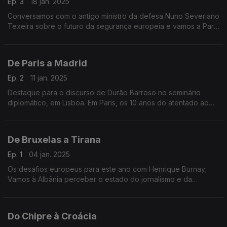
Ep. 3
18 jan. 2025
Conversamos com o antigo ministro da defesa Nuno Severiano
Texeira sobre o futuro da segurança europeia e vamos a Paris
conhecer os desafios do novo governo de François Bayrou.
De Paris a Madrid
Ep. 2
11 jan. 2025
Destaque para o discurso de Durão Barroso no seminário
diplomático, em Lisboa. Em Paris, os 10 anos do atentado ao
Charlie Hebdo e em Madrid, acompanhamos as celebrações
do 50º aniversário da Espanha em Liberdade.
De Bruxelas a Tirana
Ep. 1
04 jan. 2025
Os desafios europeus para este ano com Henrique Burnay;
Vamos à Albânia perceber o estado do jornalismo e da
liberdade de imprensa no país. Terra Europa com
apresentação de João Adelino Faria.
Do Chipre à Croácia