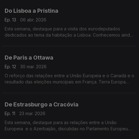
Do Lisboa a Pristina
Ep. 13
06 abr. 2026
Esta semana, destaque para a visita dos eurodeputados
dedicados ao tema da habitação a Lisboa. Conhecemos ainda
a primeira mulher kosovar a subir o Monte Evereste.
De Paris a Ottawa
Ep. 12
30 mar. 2026
O reforço das relações entre a União Europeia e o Canadá e o
resultado das eleições municipais em França. Terra Europa
com apresentação de João Adelino Faria.
De Estrasburgo a Cracóvia
Ep. 11
23 mar. 2026
Esta semana, destaque para as relações entre a União
Europeia e o Azerbaijão, discutidas no Parlamento Europeu.
Vamos ainda a Cracóvia, conhecer um museu que marca a