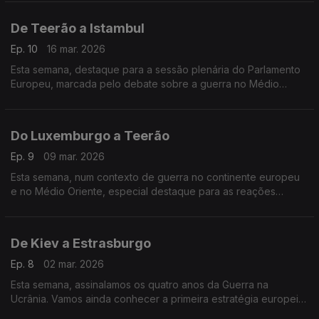
história do comunismo na Polónia.
De Teerão a Istambul
Ep. 10
16 mar. 2026
Esta semana, destaque para a sessão plenária do Parlamento
Europeu, marcada pelo debate sobre a guerra no Médio
Oriente, e para uma homenagem do Comité das Regiões
Europeu a Ekrem Imamoglu, opositor ao regime de Erdogan.
Do Luxemburgo a Teerão
Ep. 9
09 mar. 2026
Esta semana, num contexto de guerra no continente europeu
e no Médio Oriente, especial destaque para as reações
europeias e os novos investimentos na área da defesa na
Europa.
De Kiev a Estrasburgo
Ep. 8
02 mar. 2026
Esta semana, assinalamos os quatro anos da Guerra na
Ucrânia. Vamos ainda conhecer a primeira estratégia europeia
de combate à pobreza, apresentada no Parlamento Europeu.