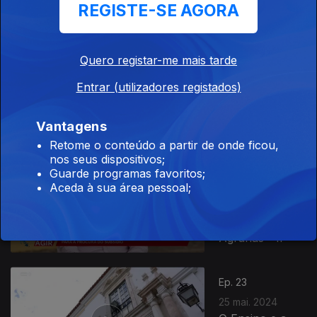
REGISTE-SE AGORA
Ep. 25
08 jun. 2024
Quero registar-me mais tarde
VI Energy and
Climate Summit
Entrar (utilizadores registados)
- "Mobilidade e
Logística
Urbana"
Vantagens
Retome o conteúdo a partir de onde ficou,
nos seus dispositivos;
Ep. 24
Guarde programas favoritos;
01 jun. 2024
Aceda à sua área pessoal;
O Ensino e a
Investigação
das Ciências
Agrárias - II
Ep. 23
25 mai. 2024