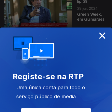
Ep. 28
29 jun. 2024
Green Week,
em Guimarães
×
Ep. 27
22 jun. 2024
Estação
Nacional de
Melhoramento
de Plantas em
Elvas
Registe-se na RTP
Ep. 26
15 jun. 2024
Uma única conta para todo o
7ª Energy and
serviço público de media
climate summit
"Descarbonização
das Cidades"