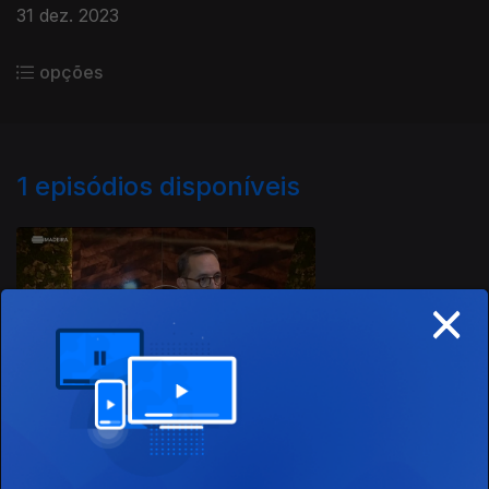
31 dez. 2023
opções
1
episódios disponíveis
738401
×
31 dez. 2023