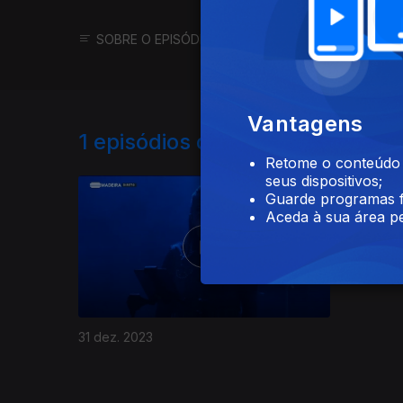
SOBRE O EPISÓDIO
SOBRE O PROGRAMA
Vantagens
1
episódios disponíveis
Retome o conteúdo a
seus dispositivos;
738419
Guarde programas f
Aceda à sua área pe
31 dez. 2023