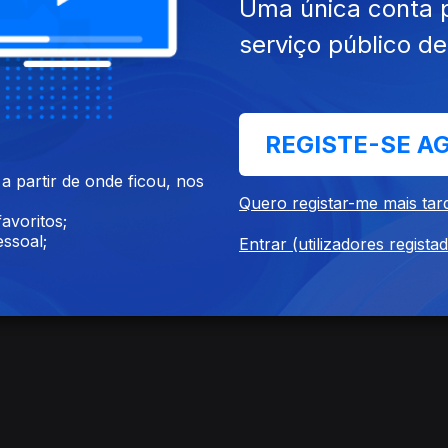
Uma única conta 
serviço público d
SITE
ACESSIBILIDADES
PARTILHA
REGISTE-SE A
 partir de onde ficou, nos
Quero registar-me mais tar
avoritos;
ssoal;
Entrar (utilizadores regista