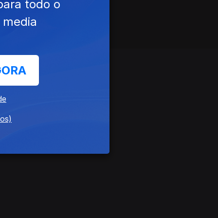
para todo o
e media
GORA
de
dos)