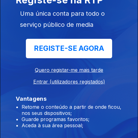
Com Marco Torre | 25 de Abril
Uma única conta para todo o
26 abr. 2026
serviço público de media
Com Marco Torre | Juan Gonzalo Gomez Deval
REGISTE-SE AGORA
19 abr. 2026
Quero registar-me mais tarde
Com Marco Torre | Música da Venezuela
Entrar (utilizadores registados)
12 abr. 2026
Vantagens
Retome o conteúdo a partir de onde ficou,
nos seus dispositivos;
Com Marco Torre | Páscoa
Guarde programas favoritos;
05 abr. 2026
Aceda à sua área pessoal;