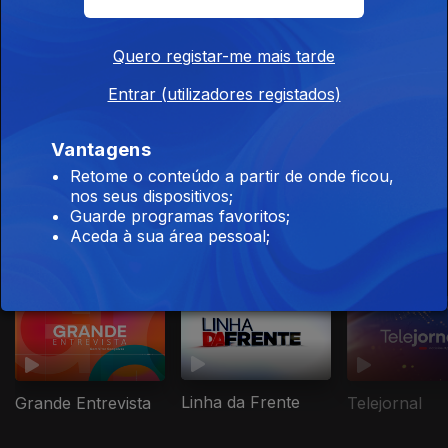
Quero registar-me mais tarde
Entrar (utilizadores registados)
Ep. 1
20 nov. 2023
Leveza
Vantagens
Retome o conteúdo a partir de onde ficou,
nos seus dispositivos;
Guarde programas favoritos;
Aceda à sua área pessoal;
Este conteúdo faz parte de Notícias,
Reportagem e Entrevista
Linha da Frente
Grande Entrevista
Telejornal