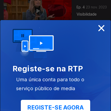
Ep. 4
23 nov. 2023
Visibilidade
×
Ep. 3
22 nov. 2023
Exactidão
Registe-se na RTP
Uma única conta para todo o
729412
serviço público de media
Ep. 2
21 nov. 2023
Rapidez
REGISTE-SE AGORA