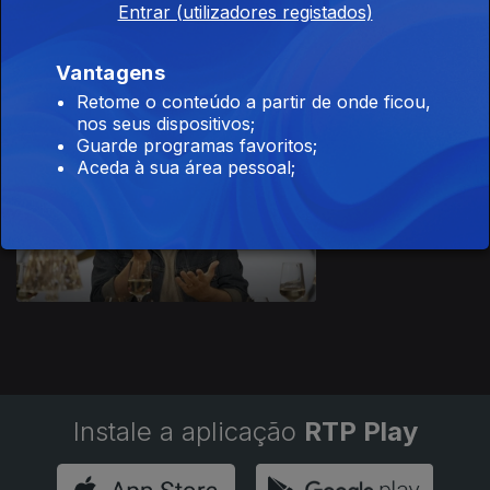
Entrar (utilizadores registados)
Ep. 7
22 jan. 2024
Fé
Vantagens
Retome o conteúdo a partir de onde ficou,
nos seus dispositivos;
Guarde programas favoritos;
Aceda à sua área pessoal;
Ep. 8
29 jan. 2024
Riso
Instale a aplicação
RTP Play