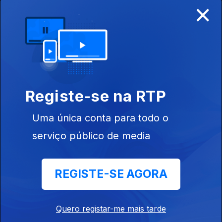
×
Ep. 5
08 jan. 2024
Memória
Registe-se na RTP
Uma única conta para todo o
serviço público de media
Ep. 6
15 jan. 2024
Viagem
REGISTE-SE AGORA
744274
Quero registar-me mais tarde