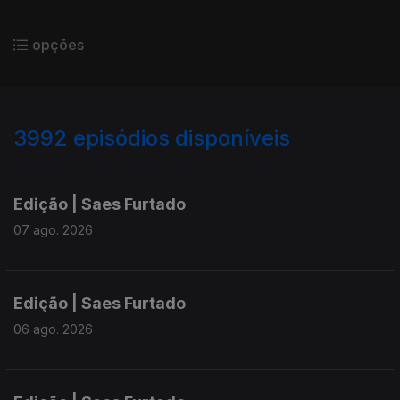
opções
3992
episódios disponíveis
945168
942886
940454
937500
Edição | Saes Furtado
07 ago. 2026
Edição | Saes Furtado
06 ago. 2026