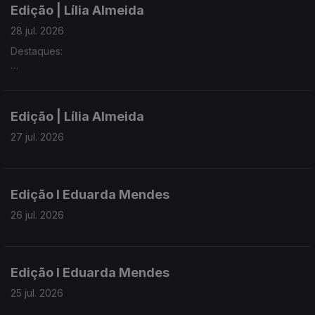
Edição | Lília Almeida
28 jul. 2026
Destaques:
► Governo aprova caderno de encargos para venda do
Handling e aval de 55 milhões de euros à SATA
Edição | Lília Almeida
► PS denuncia falta de respostas do Governo da República
sobre a requalificação da esquadra da PSP na Ribeira Grande
27 jul. 2026
► Grupos Oriental e Central dos Açores estão sob aviso
amarelo por chuva forte
Edição I Eduarda Mendes
26 jul. 2026
Edição I Eduarda Mendes
25 jul. 2026