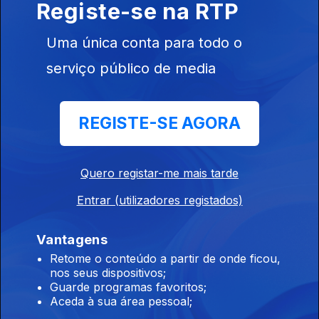
Registe-se na RTP
Edição | Lília Almeida
Uma única conta para todo o
24 jul. 2026
serviço público de media
Edição | Lília Almeida
REGISTE-SE AGORA
23 jul. 2026
Quero registar-me mais tarde
Edição | Lília Almeida
Entrar (utilizadores registados)
22 jul. 2026
Vantagens
Retome o conteúdo a partir de onde ficou,
nos seus dispositivos;
Edição | Lília Almeida
Guarde programas favoritos;
21 jul. 2026
Aceda à sua área pessoal;