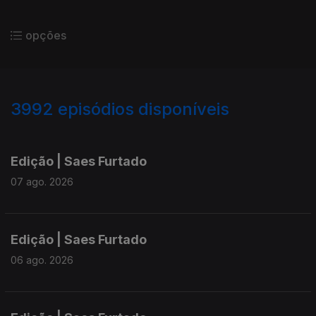
opções
3992
episódios disponíveis
945168
942886
940454
Edição | Saes Furtado
07 ago. 2026
Edição | Saes Furtado
06 ago. 2026